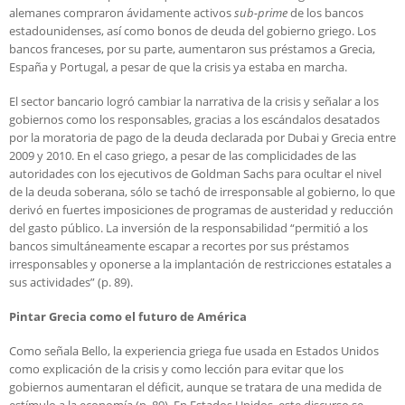
alemanes compraron ávidamente activos
sub-prime
de los bancos
estadounidenses, así como bonos de deuda del gobierno griego. Los
bancos franceses, por su parte, aumentaron sus préstamos a Grecia,
España y Portugal, a pesar de que la crisis ya estaba en marcha.
El sector bancario logró cambiar la narrativa de la crisis y señalar a los
gobiernos como los responsables, gracias a los escándalos desatados
por la moratoria de pago de la deuda declarada por Dubai y Grecia entre
2009 y 2010. En el caso griego, a pesar de las complicidades de las
autoridades con los ejecutivos de Goldman Sachs para ocultar el nivel
de la deuda soberana, sólo se tachó de irresponsable al gobierno, lo que
derivó en fuertes imposiciones de programas de austeridad y reducción
del gasto público. La inversión de la responsabilidad “permitió a los
bancos simultáneamente escapar a recortes por sus préstamos
irresponsables y oponerse a la implantación de restricciones estatales a
sus actividades” (p. 89).
Pintar Grecia como el futuro de América
Como señala Bello, la experiencia griega fue usada en Estados Unidos
como explicación de la crisis y como lección para evitar que los
gobiernos aumentaran el déficit, aunque se tratara de una medida de
estímulo a la economía (p. 89). En Estados Unidos, este discurso se