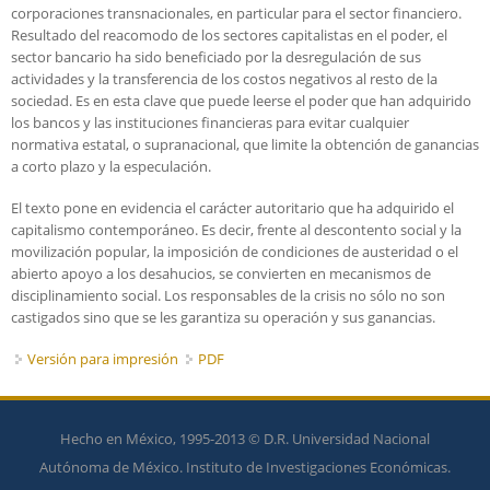
corporaciones transnacionales, en particular para el sector financiero.
Resultado del reacomodo de los sectores capitalistas en el poder, el
sector bancario ha sido beneficiado por la desregulación de sus
actividades y la transferencia de los costos negativos al resto de la
sociedad. Es en esta clave que puede leerse el poder que han adquirido
los bancos y las instituciones financieras para evitar cualquier
normativa estatal, o supranacional, que limite la obtención de ganancias
a corto plazo y la especulación.
El texto pone en evidencia el carácter autoritario que ha adquirido el
capitalismo contemporáneo. Es decir, frente al descontento social y la
movilización popular, la imposición de condiciones de austeridad o el
abierto apoyo a los desahucios, se convierten en mecanismos de
disciplinamiento social. Los responsables de la crisis no sólo no son
castigados sino que se les garantiza su operación y sus ganancias.
Versión para impresión
PDF
Hecho en México, 1995-2013 © D.R. Universidad Nacional
Autónoma de México. Instituto de Investigaciones Económicas.