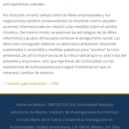
anticapitalistas radicales.
No obstante, el texto señala cómo las élites empresariales y los
negacionistas (ambos conservadores) se movilizan contra aquellos
acuerdos internacionales en relación a las medidas sobre el cambio
climático. Del mismo modo, se exponen las estrategias de las élites
reformistas y grupos afines para contener el antagonismo social. Las
élites han conseguido elaborar su alternativa ambiental: desarrollo
sustentable o sostenible y medidas paliativas para “resolver” la crisis
ambiental. De ahí la importancia de la crítica radical que no sólo trata del
presente y el porvenir, sino que teje líneas de continuidad con las
experiencias de lucha pasadas para seguir insistiendo en que es
necesario cambiar de sistema.
Versión para impresión
PDF
Hecho en México, 1995-2013 © D.R. Universidad Nacional
Autónoma de México. Instituto de Investigaciones Económicas.
Circuito Mario de la Cueva, Ciudad de la Investigación en
Humanidades, Ciudad Universitaria, C.P. 04510, México, D.F. Esta