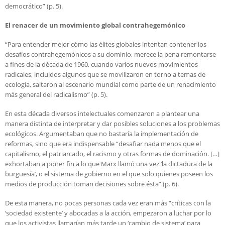
democrático” (p. 5).
El renacer de un movimiento global contrahegemónico
“Para entender mejor cómo las élites globales intentan contener los
desafíos contrahegemónicos a su dominio, merece la pena remontarse
a fines de la década de 1960, cuando varios nuevos movimientos
radicales, incluidos algunos que se movilizaron en torno a temas de
ecología, saltaron al escenario mundial como parte de un renacimiento
más general del radicalismo” (p. 5).
En esta década diversos intelectuales comenzaron a plantear una
manera distinta de interpretar y dar posibles soluciones a los problemas
ecológicos. Argumentaban que no bastaría la implementación de
reformas, sino que era indispensable “desafiar nada menos que el
capitalismo, el patriarcado, el racismo y otras formas de dominación. […]
exhortaban a poner fin a lo que Marx llamó una vez ‘la dictadura de la
burguesía’, o el sistema de gobierno en el que solo quienes poseen los
medios de producción toman decisiones sobre ésta” (p. 6).
De esta manera, no pocas personas cada vez eran más “críticas con la
‘sociedad existente’ y abocadas a la acción, empezaron a luchar por lo
que los activistas llamarían más tarde un ‘cambio de sistema’ para