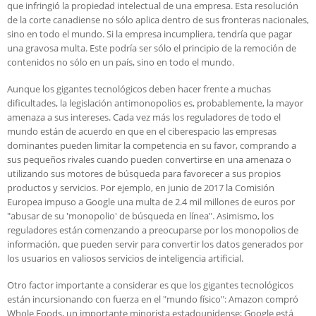
que infringió la propiedad intelectual de una empresa. Esta resolución
de la corte canadiense no sólo aplica dentro de sus fronteras nacionales,
sino en todo el mundo. Si la empresa incumpliera, tendría que pagar
una gravosa multa. Este podría ser sólo el principio de la remoción de
contenidos no sólo en un país, sino en todo el mundo.
Aunque los gigantes tecnológicos deben hacer frente a muchas
dificultades, la legislación antimonopolios es, probablemente, la mayor
amenaza a sus intereses. Cada vez más los reguladores de todo el
mundo están de acuerdo en que en el ciberespacio las empresas
dominantes pueden limitar la competencia en su favor, comprando a
sus pequeños rivales cuando pueden convertirse en una amenaza o
utilizando sus motores de búsqueda para favorecer a sus propios
productos y servicios. Por ejemplo, en junio de 2017 la Comisión
Europea impuso a Google una multa de 2.4 mil millones de euros por
"abusar de su 'monopolio' de búsqueda en línea". Asimismo, los
reguladores están comenzando a preocuparse por los monopolios de
información, que pueden servir para convertir los datos generados por
los usuarios en valiosos servicios de inteligencia artificial.
Otro factor importante a considerar es que los gigantes tecnológicos
están incursionando con fuerza en el "mundo físico": Amazon compró
Whole Foods, un importante minorista estadounidense; Google está