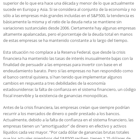
superior de lo que era hace una década y menor de lo que actualmente
sucede en Europa y Asia. Si se considera al conjunto de la economía y no
sólo a las empresas más grandes incluidas en el S&P500, la tendencia es
básicamente la misma y el
ratio
de la deuda neta se mantiene sin
variaciones sustanciales desde 2006. Ciertamente hay algunas empresas
altamente apalancadas, pero el porcentaje de la deuda total en manos
de estas empresas se ha mantenido constante a lo largo del tiempo.
Esta situación no complace a la Reserva Federal, que desde la crisis
financiera ha mantenido las tasas de interés inusualmente bajas con la
finalidad de persuadir a las empresas para invertir con base en el
endeudamiento barato. Pero si las empresas no han respondido como
el banco central quisiera, sí han tenido que implementar algunos
cambios en respuesta a tres debilidades de la economía
estadounidense: la falta de confianza en el sistema financiero, un código
fiscal inservible y la existencia de ganancias monopólicas.
Antes de la crisis financiera, las empresas creían que siempre podrían
recurrir a los mercados de dinero o pedir prestado a los bancos.
Actualmente, debido a la falta de confianza en el sistema financiero, las
empresas tienen un “amortiguador” de dinero en efectivo y activos
líquidos cada vez mayor. “Por cada dólar de ganancias brutas totales
que los actuales miembros del S&P500 reciben, tienen 1.25 dólares de