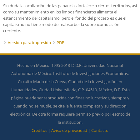
Sin duda la localización de las ganancias fortalece a ciertos territorios, así
como su mantenimiento en los limbos financieros alimenta el
estancamiento del capitalismo, pero el fondo del proceso es que el
capitalismo no tiene modo de reabsorber la sobreacumulación
creciente.
Versión para impresión
PDF
Hecho en México, 1995-2013 © D.R. Universidad Nacional
Autónoma de México. Instituto de Investigaciones Económicas.
Circuito Mario de la Cueva, Ciudad de la Investigación en
Humanidades, Ciudad Universitaria, C.P. 04510, México, D.F. Esta
página puede ser reproducida con fines no lucrativos, siempre y
cuando no se mutile, se cite la fuente completa y su dirección
electrónica. De otra forma requiere permiso previo por escrito de
la institución.
Créditos
|
Aviso de privacidad
|
Contacto