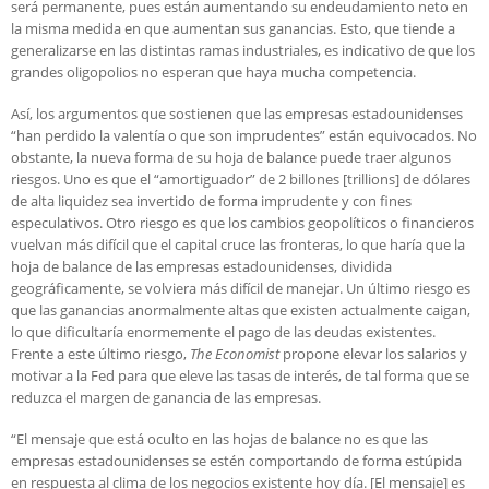
será permanente, pues están aumentando su endeudamiento neto en
la misma medida en que aumentan sus ganancias. Esto, que tiende a
generalizarse en las distintas ramas industriales, es indicativo de que los
grandes oligopolios no esperan que haya mucha competencia.
Así, los argumentos que sostienen que las empresas estadounidenses
“han perdido la valentía o que son imprudentes” están equivocados. No
obstante, la nueva forma de su hoja de balance puede traer algunos
riesgos. Uno es que el “amortiguador” de 2 billones [trillions] de dólares
de alta liquidez sea invertido de forma imprudente y con fines
especulativos. Otro riesgo es que los cambios geopolíticos o financieros
vuelvan más difícil que el capital cruce las fronteras, lo que haría que la
hoja de balance de las empresas estadounidenses, dividida
geográficamente, se volviera más difícil de manejar. Un último riesgo es
que las ganancias anormalmente altas que existen actualmente caigan,
lo que dificultaría enormemente el pago de las deudas existentes.
Frente a este último riesgo,
The Economist
propone elevar los salarios y
motivar a la Fed para que eleve las tasas de interés, de tal forma que se
reduzca el margen de ganancia de las empresas.
“El mensaje que está oculto en las hojas de balance no es que las
empresas estadounidenses se estén comportando de forma estúpida
en respuesta al clima de los negocios existente hoy día. [El mensaje] es