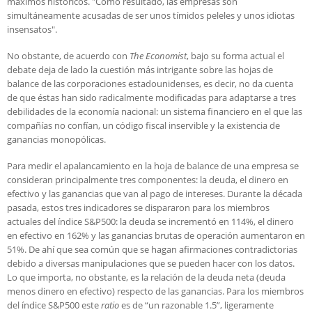
máximos históricos. "Como resultado, las empresas son
simultáneamente acusadas de ser unos tímidos peleles y unos idiotas
insensatos".
No obstante, de acuerdo con
The Economist
, bajo su forma actual el
debate deja de lado la cuestión más intrigante sobre las hojas de
balance de las corporaciones estadounidenses, es decir, no da cuenta
de que éstas han sido radicalmente modificadas para adaptarse a tres
debilidades de la economía nacional: un sistema financiero en el que las
compañías no confían, un código fiscal inservible y la existencia de
ganancias monopólicas.
Para medir el apalancamiento en la hoja de balance de una empresa se
consideran principalmente tres componentes: la deuda, el dinero en
efectivo y las ganancias que van al pago de intereses. Durante la década
pasada, estos tres indicadores se dispararon para los miembros
actuales del índice S&P500: la deuda se incrementó en 114%, el dinero
en efectivo en 162% y las ganancias brutas de operación aumentaron en
51%. De ahí que sea común que se hagan afirmaciones contradictorias
debido a diversas manipulaciones que se pueden hacer con los datos.
Lo que importa, no obstante, es la relación de la deuda neta (deuda
menos dinero en efectivo) respecto de las ganancias. Para los miembros
del índice S&P500 este
ratio
es de “un razonable 1.5”, ligeramente