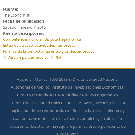
Fuente:
The Economist
Fecha de publicación:
Sábado, Febrero 7, 2015
Revista descriptores:
Competencia mundial. Disputa hegemónica
Estudios de caso: actividades - empresas
Formas de la competencia entre grandes empresas
Versión para impresión
PDF
Hecho en México, 1995-2013 © D.R. Universidad Nacional
Autónoma de México. Instituto de Investigaciones Económicas.
Circuito Mario de la Cueva, Ciudad de la Investigación en
Humanidades, Ciudad Universitaria, C.P. 04510, México, D.F. Esta
página puede ser reproducida con fines no lucrativos, siempre y
cuando no se mutile, se cite la fuente completa y su dirección
electrónica. De otra forma requiere permiso previo por escrito de
la institución.