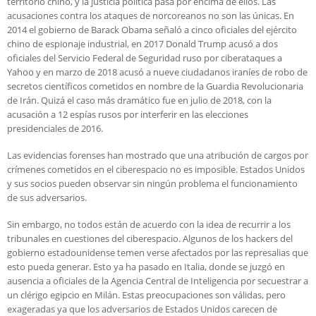
territorio chino, y la justicia política pasa por encima de ellos. Las
acusaciones contra los ataques de norcoreanos no son las únicas. En
2014 el gobierno de Barack Obama señaló a cinco oficiales del ejército
chino de espionaje industrial, en 2017 Donald Trump acusó a dos
oficiales del Servicio Federal de Seguridad ruso por ciberataques a
Yahoo y en marzo de 2018 acusó a nueve ciudadanos iraníes de robo de
secretos científicos cometidos en nombre de la Guardia Revolucionaria
de Irán. Quizá el caso más dramático fue en julio de 2018, con la
acusación a 12 espías rusos por interferir en las elecciones
presidenciales de 2016.
Las evidencias forenses han mostrado que una atribución de cargos por
crímenes cometidos en el ciberespacio no es imposible. Estados Unidos
y sus socios pueden observar sin ningún problema el funcionamiento
de sus adversarios.
Sin embargo, no todos están de acuerdo con la idea de recurrir a los
tribunales en cuestiones del ciberespacio. Algunos de los hackers del
gobierno estadounidense temen verse afectados por las represalias que
esto pueda generar. Esto ya ha pasado en Italia, donde se juzgó en
ausencia a oficiales de la Agencia Central de Inteligencia por secuestrar a
un clérigo egipcio en Milán. Estas preocupaciones son válidas, pero
exageradas ya que los adversarios de Estados Unidos carecen de