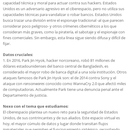
capacidad técnica y moral para actuar contra sus hackers. Estados
Unidos es un adversario agresivo en el ciberespacio, pero no utiliza sus
capacidades técnicas para vandalizar o robar bancos. Estados Unidos
busca trazar una división entre el espionaje tradicional -al que parecen
considerar poco peligroso- y otros crímenes cibernéticos a los que
consideran más graves, como la piratería, el sabotaje y el espionaje con
fines comerciales. Sin embargo, esta línea sigue siendo difusa y difícil de
fijar.
Datos cruciales:
1. En 2016, Park Jin Hyok, hacker norcoreano, robó 81 millones de
dólares estadounidenses del banco central de Bangladesh, es
considerado el mayor robo de banca digital a una sola institución. Otros
ataques famosos de Park Jin Hyok son: el de 2014 contra Sony y el
ataque con
ransonwares
conocido como WannaCry 2.0 que afectó miles
de computadoras. Actualmente Park tiene una denuncia penal ante el
Departamento de justicia.
Nexo con el tema que estudiamos:
El ciberespacio plantea un nuevo reto para la seguridad de Estados
Unidos, de sus contrincantes y de sus aliados. Este espacio virtual es
hoy, el mayor cúmulo de datos y lugar donde transitan flujos
inmateriales que permiten el funcionamiento sistémico, recordando