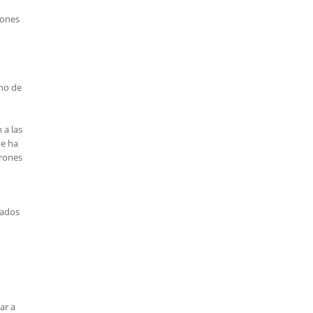
rones
ino de
 a las
ue ha
drones
lados
ar a