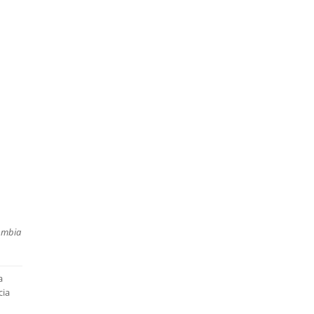
umbia
a
cia