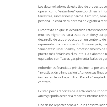
Los desarrolladores de este tipo de proyectos s
operen como “enjambres” que coordinen la inform
terrestres, submarinos y barcos. Asimismo, seña
persona ubicada en su sistema de vigilancia re
El contexto en que se desarrollan estos fenómeno
muchos migrantes hacia Estados Unidos y Europa. 
desarrollo de esos proyectos en un contexto de 
representa una preocupación. El mayor peligro 
“amenazas”. Noel Sharkey, profesor emérito de rob
puesto más énfasis en el asunto. Ha elaborado 
equipados con Teaser, gas pimienta, balas de go
Roborder es financiada principalmente por una 
“investigación e innovación”. Aunque sus fines s
involucran tecnología militar. Por ello Campbel
contrato.
Existen pocos reportes de la actividad de Robo
Intercept
pudo acceder a reportes internos relac
Uno de los reportes señala que los desarrollador