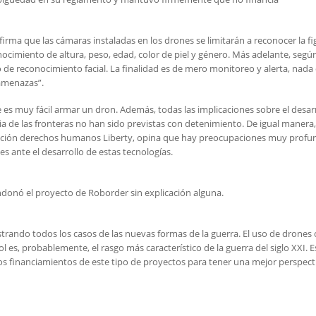
firma que las cámaras instaladas en los drones se limitarán a reconocer la fi
ocimiento de altura, peso, edad, color de piel y género. Más adelante, segú
 de reconocimiento facial. La finalidad es de mero monitoreo y alerta, nada
“amenazas”.
es muy fácil armar un dron. Además, todas las implicaciones sobre el desar
a de las fronteras no han sido previstas con detenimiento. De igual manera,
ación derechos humanos Liberty, opina que hay preocupaciones muy profu
es ante el desarrollo de estas tecnologías.
ndonó el proyecto de Roborder sin explicación alguna.
gistrando todos los casos de las nuevas formas de la guerra. El uso de drone
l es, probablemente, el rasgo más característico de la guerra del siglo XXI. E
los financiamientos de este tipo de proyectos para tener una mejor perspect