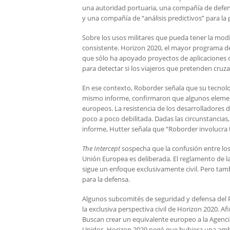
una autoridad portuaria, una compañía de defens
y una compañía de “análisis predictivos” para la 
Sobre los usos militares que pueda tener la modi
consistente. Horizon 2020, el mayor programa de
que sólo ha apoyado proyectos de aplicaciones civ
para detectar si los viajeros que pretenden cruz
En ese contexto, Roborder señala que su tecnologí
mismo informe, confirmaron que algunos element
europeos. La resistencia de los desarrolladores 
poco a poco debilitada. Dadas las circunstancias
informe, Hutter señala que “Roborder involucra t
The Intercept
sospecha que la confusión entre los l
Unión Europea es deliberada. El reglamento de l
sigue un enfoque exclusivamente civil. Pero tamb
para la defensa.
Algunos subcomités de seguridad y defensa del 
la exclusiva perspectiva civil de Horizon 2020. 
Buscan crear un equivalente europeo a la Agenci
Unidos. Horizon 2020 negó que hubiera una am