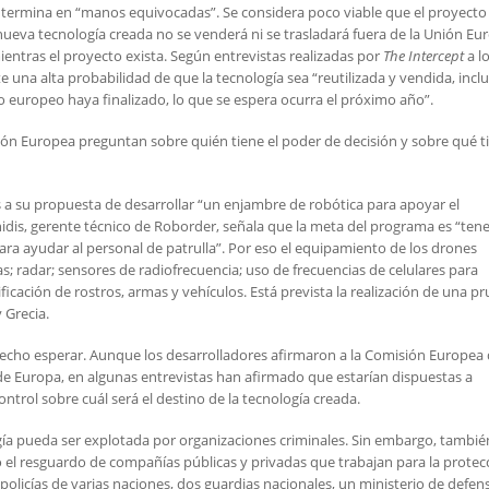
 termina en “manos equivocadas”. Se considera poco viable que el proyecto
 nueva tecnología creada no se venderá ni se trasladará fuera de la Unión Eu
entras el proyecto exista. Según entrevistas realizadas por
The Intercept
a l
e una alta probabilidad de que la tecnología sea “reutilizada y vendida, incl
to europeo haya finalizado, lo que se espera ocurra el próximo año”.
ión Europea preguntan sobre quién tiene el poder de decisión y sobre qué t
 a su propuesta de desarrollar “un enjambre de robótica para apoyar el
idis, gerente técnico de Roborder, señala que la meta del programa es “tene
ra ayudar al personal de patrulla”. Por eso el equipamiento de los drones
as; radar; sensores de radiofrecuencia; uso de frecuencias de celulares para
ificación de rostros, armas y vehículos. Está prevista la realización de una p
 Grecia.
a hecho esperar. Aunque los desarrolladores afirmaron a la Comisión Europea
 de Europa, en algunas entrevistas han afirmado que estarían dispuestas a
ntrol sobre cuál será el destino de la tecnología creada.
gía pueda ser explotada por organizaciones criminales. Sin embargo, tambié
jo el resguardo de compañías públicas y privadas que trabajan para la protec
olicías de varias naciones, dos guardias nacionales, un ministerio de defen