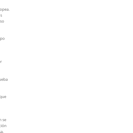
ropea.
os
uso
ipo
r
rueba
 que
n se
ción
sa,