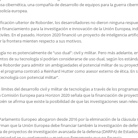
a cibernética, una compañía de desarrollo de equipos para la guerra cibern
policía europea.
ficación ulterior de Roborder, los desarrolladores no dieron ninguna respu
 financiamiento para la investigación e innovación de la Unión Europea, ind
iles. En el pasado, Horizon 2020 financió un proyecto de inteligencia artific
ar la frontera mienten respecto a sus motivos.
a no es potencialmente de “uso dual”: civil y militar. Pero más adelante, en
os de su tecnología sí podrían considerarse de uso dual, según los estánd
de Roborder para admitir sin ambigüedades el potencial militar de su proyec
, el programa contrató a Reinhard Hutter como asesor externo de ética. En 
ecnología con potencial militar”.
ímites del desarrollo civil y militar de tecnologías a través de los programas
a Comisión Europea para Horizon 2020 señala que la financiación de proyec
ién se afirma que existe la posibilidad de que las investigaciones sean rele
Parlamento Europeo abogaron desde 2016 por la eliminación de la cláusula 
Afirman que la Unión Europea debe financiar también la investigación de defe
a de proyectos de investigación avanzada de la defensa (DARPA) de Estados
bigüedad en su reglamento y mantuvo firmemente que no financia