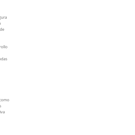
gura
n
 de
rollo
ndas
s como
s
iva