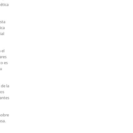
ética
esta
ica
ial
 el
ares
to es
su
 de la
tos
vantes
sobre
nsa.