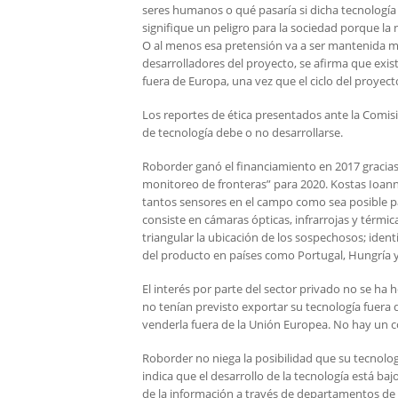
seres humanos o qué pasaría si dicha tecnología
signifique un peligro para la sociedad porque la
O al menos esa pretensión va a ser mantenida mi
desarrolladores del proyecto, se afirma que exist
fuera de Europa, una vez que el ciclo del proyec
Los reportes de ética presentados ante la Comis
de tecnología debe o no desarrollarse.
Roborder ganó el financiamiento en 2017 gracias
monitoreo de fronteras” para 2020. Kostas Ioann
tantos sensores en el campo como sea posible pa
consiste en cámaras ópticas, infrarrojas y térmic
triangular la ubicación de los sospechosos; ident
del producto en países como Portugal, Hungría y
El interés por parte del sector privado no se h
no tenían previsto exportar su tecnología fuera
venderla fuera de la Unión Europea. No hay un co
Roborder no niega la posibilidad que su tecnolo
indica que el desarrollo de la tecnología está ba
de la información a través de departamentos de p