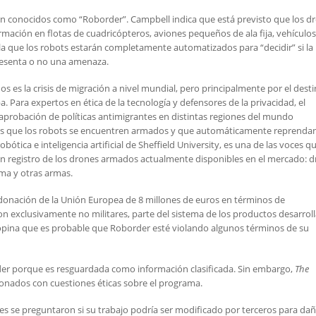
on conocidos como “Roborder”. Campbell indica que está previsto que los d
ación en flotas de cuadricópteros, aviones pequeños de ala fija, vehículos
la que los robots estarán completamente automatizados para “decidir” si la
presenta o no una amenaza.
s es la crisis de migración a nivel mundial, pero principalmente por el dest
Para expertos en ética de la tecnología y defensores de la privacidad, el
aprobación de políticas antimigrantes en distintas regiones del mundo
es que los robots se encuentren armados y que automáticamente reprendan
ótica e inteligencia artificial de Sheffield University, es una de las voces q
un registro de los drones armados actualmente disponibles en el mercado: 
ma y otras armas.
donación de la Unión Europea de 8 millones de euros en términos de
on exclusivamente no militares, parte del sistema de los productos desarrol
l opina que es probable que Roborder esté violando algunos términos de su
rder porque es resguardada como información clasificada. Sin embargo,
The
ionados con cuestiones éticas sobre el programa.
es se preguntaron si su trabajo podría ser modificado por terceros para dañ