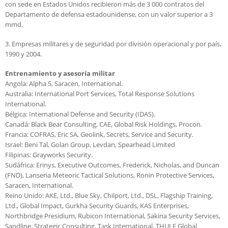
con sede en Estados Unidos recibieron más de 3 000 contratos del
Departamento de defensa estadounidense, con un valor superior a 3
mmd.
3. Empresas militares y de seguridad por división operacional y por país,
1990 y 2004.
Entrenamiento y asesoría militar
Angola: Alpha 5, Saracen, International.
Australia: International Port Services, Total Response Solutions
International.
Bélgica: International Defense and Security (IDAS).
Canadá: Black Bear Consulting, CAE, Global Risk Holdings, Procon.
Francia: COFRAS, Eric SA, Geolink, Secrets, Service and Security.
Israel: Beni Tal, Golan Group, Levdan, Spearhead Limited
Filipinas: Grayworks Security.
Sudáfrica: Erinys, Executive Outcomes, Frederick, Nicholas, and Duncan
(FND), Lanseria Meteoric Tactical Solutions, Ronin Protective Services,
Saracen, International.
Reino Unido: AKE, Ltd., Blue Sky, Chilport, Ltd., DSL, Flagship Training,
Ltd., Global Impact, Gurkha Security Guards, KAS Enterprises,
Northbridge Presidium, Rubicon International, Sakina Security Services,
Sandline, Strategic Consulting, Task International, THULE Global