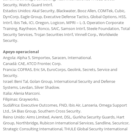
Security, Watch Guard Intn’l.
Estados Unidos: Akal Security, Blackwater, Booz Allen, COMTek, Cubic,
DynCorp, Eagle Group, Executive Defense Tactics, Global Options, HSS,
Intn’l, Ibis Tek, ICI, Oregon, Logicon, MPRI – L-3, Operation Corporate
Training, Raytheon, Ronco, SAIC, Samson Intn’l, Steele Foundation, Total
Security Services, Trojan Securities Intn’l, Vinnell Corp., Worldwide
Security.
Apoyo operacional
Angola: Alpha 5, Simportex, Saracen, International.
Canadá: CAE, ATCO Frontec Corp.
Francia: COFRAS, Eric SA, EuroCorps, Geolink, Secrets, Service and
Security.
Israel: Beni Tal, Golan Group, International Security and Defense
Systems, Levdan, Silver Shadow.
Italia: Alenia Marconi.
Filipinas: Grayworks.
Sudáfrica: Executive Outcomes, FND, Ibis Air, Lanseria, Omega Support
Ltd., SA Bias Group, Southern Cross Security.
Reino Unido: Aims Limited, Avient, DSL, Gurkha Security Guards, Hart
Group, Northbridge, Rubicon International Services, Sandline, Securicor,
Strategic Consulting International, THULE Global Security International