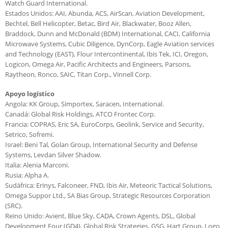
Watch Guard International.
Estados Unidos: AAI, Abunda, ACS, AirScan, Aviation Development,
Bechtel, Bell Helicopter, Betac, Bird Air, Blackwater, Booz Allen,
Braddock, Dunn and McDonald (BDM) International, CACI, California
Microwave Systems, Cubic Diligence, DynCorp, Eagle Aviation services
and Technology (EAST), Flour Intercontinental, Ibis Tek, ICI, Oregon,
Logicon, Omega Air, Pacific Architects and Engineers, Parsons,
Raytheon, Ronco, SAIC, Titan Corp., Vinnell Corp.
Apoyo logístico
Angola: KK Group, Simportex, Saracen, International.
Canadá: Global Risk Holdings, ATCO Frontec Corp.
Francia: COPRAS, Eric SA, EuroCorps, Geolink, Service and Security,
Setrico, Sofremi.
Israel: Beni Tal, Golan Group, International Security and Defense
Systems, Levdan Silver Shadow.
Italia: Alenia Marconi.
Rusia: Alpha A.
Sudáfrica: Erinys, Falconeer, FND, Ibis Air, Meteoric Tactical Solutions,
Omega Suppor Ltd., SA Bias Group, Strategic Resources Corporation
(SRC).
Reino Unido: Avient, Blue Sky, CADA, Crown Agents, DSL, Global
Development Four (GD4), Global Risk Strategies, GSG, Hart Group, Logo