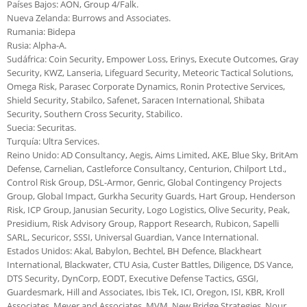
Países Bajos: AON, Group 4/Falk.
Nueva Zelanda: Burrows and Associates.
Rumania: Bidepa
Rusia: Alpha-A.
Sudáfrica: Coin Security, Empower Loss, Erinys, Execute Outcomes, Gray
Security, KWZ, Lanseria, Lifeguard Security, Meteoric Tactical Solutions,
Omega Risk, Parasec Corporate Dynamics, Ronin Protective Services,
Shield Security, Stabilco, Safenet, Saracen International, Shibata
Security, Southern Cross Security, Stabilico.
Suecia: Securitas.
Turquía: Ultra Services.
Reino Unido: AD Consultancy, Aegis, Aims Limited, AKE, Blue Sky, BritAm
Defense, Carnelian, Castleforce Consultancy, Centurion, Chilport Ltd.,
Control Risk Group, DSL-Armor, Genric, Global Contingency Projects
Group, Global Impact, Gurkha Security Guards, Hart Group, Henderson
Risk, ICP Group, Janusian Security, Logo Logistics, Olive Security, Peak,
Presidium, Risk Advisory Group, Rapport Research, Rubicon, Sapelli
SARL, Securicor, SSSI, Universal Guardian, Vance International.
Estados Unidos: Akal, Babylon, Bechtel, BH Defence, Blackheart
International, Blackwater, CTU Asia, Custer Battles, Diligence, DS Vance,
DTS Security, DynCorp, EODT, Executive Defense Tactics, GSGI,
Guardesmark, Hill and Associates, Ibis Tek, ICI, Oregon, ISI, KBR, Kroll
Associates, Meyer and Associates, MVM, New Bridge Strategies, Nour,