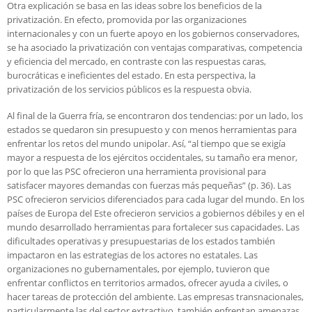
Otra explicación se basa en las ideas sobre los beneficios de la
privatización. En efecto, promovida por las organizaciones
internacionales y con un fuerte apoyo en los gobiernos conservadores,
se ha asociado la privatización con ventajas comparativas, competencia
y eficiencia del mercado, en contraste con las respuestas caras,
burocráticas e ineficientes del estado. En esta perspectiva, la
privatización de los servicios públicos es la respuesta obvia.
Al final de la Guerra fría, se encontraron dos tendencias: por un lado, los
estados se quedaron sin presupuesto y con menos herramientas para
enfrentar los retos del mundo unipolar. Así, “al tiempo que se exigía
mayor a respuesta de los ejércitos occidentales, su tamaño era menor,
por lo que las PSC ofrecieron una herramienta provisional para
satisfacer mayores demandas con fuerzas más pequeñas” (p. 36). Las
PSC ofrecieron servicios diferenciados para cada lugar del mundo. En los
países de Europa del Este ofrecieron servicios a gobiernos débiles y en el
mundo desarrollado herramientas para fortalecer sus capacidades. Las
dificultades operativas y presupuestarias de los estados también
impactaron en las estrategias de los actores no estatales. Las
organizaciones no gubernamentales, por ejemplo, tuvieron que
enfrentar conflictos en territorios armados, ofrecer ayuda a civiles, o
hacer tareas de protección del ambiente. Las empresas transnacionales,
particularmente las del sector extractivo, también enfrentan amenazas