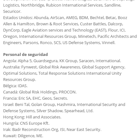
Logistics, Northbridge, Rubicon International Services, Sandline,
Securicor.
Estados Unidos: Abunda, AirScan, AMEG, BDM, Bechtel, Betac, Booz
Allen & Hamilton, Brown & Root Services, Custer Battles, Dalcorp,
DynCorp, Eagle Aviation services and Technology (EAST), Flour, ICI,
Oregon, International Resources Group, Minetech, Pacific Architects and
Engineers, Parsons, Ronco, SCS, US Defense Systems, Vinnell.
Personal de seguridad
Angola: Alpha 5, Guardsegura, KK Group, Saracen, International.
Australia: Fynwest, Global Risk Awareness, Global Support Agency,
Optimal Solutions, Total Response Solutions International Unity
Resources Group.
Bélgica: IDAS.
Canadá: Global Risk Holdings, PROCON.
Francia: Eric SA, EHC, Geos, Secrets.
Israel: Beni Tal, Golan Group, Hashmira, International Security and
Defense Systems, Silver Shadow, Spearhead, Ltd.
Hong Kong: Hill and Associates.
Hungría: CNS Europe Kft.
Irak: Badr Reconstruction Org, ISI, Near East Security.
Kuwait: Diligence, ME.