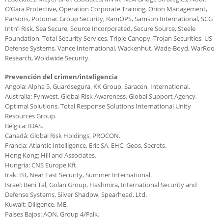
O’Gara Protective, Operation Corporate Training, Orion Management,
Parsons, Potomac Group Security, RamOPS, Samson International, SCG
Intn’l Risk, Sea Secure, Source Incorporated, Secure Source, Steele
Foundation, Total Security Services, Triple Canopy, Trojan Securities, US
Defense Systems, Vance International, Wackenhut, Wade-Boyd, WarRoo
Research, Woldwide Security.
Prevención del crimen/inteligencia
Angola: Alpha 5, Guardsegura, KK Group, Saracen, International.
Australia: Fynwest, Global Risk Awareness, Global Support Agency,
Optimal Solutions, Total Response Solutions International Unity
Resources Group.
Bélgica: IDAS.
Canadá: Global Risk Holdings, PROCON.
Francia: Atlantic Intelligence, Eric SA, EHC, Geos, Secrets.
Hong Kong: Hill and Associates.
Hungría: CNS Europe Kft.
Irak: ISI, Near East Security, Summer International.
Israel: Beni Tal, Golan Group, Hashmira, International Security and
Defense Systems, Silver Shadow, Spearhead, Ltd.
Kuwait: Diligence, ME.
Países Bajos: AON, Group 4/Falk.