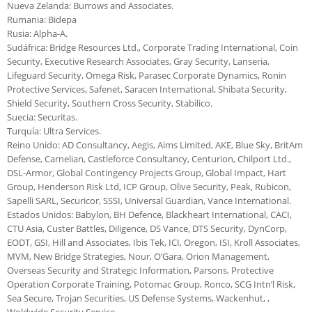
Nueva Zelanda: Burrows and Associates.
Rumania: Bidepa
Rusia: Alpha-A.
Sudáfrica: Bridge Resources Ltd., Corporate Trading International, Coin
Security, Executive Research Associates, Gray Security, Lanseria,
Lifeguard Security, Omega Risk, Parasec Corporate Dynamics, Ronin
Protective Services, Safenet, Saracen International, Shibata Security,
Shield Security, Southern Cross Security, Stabilico.
Suecia: Securitas.
Turquía: Ultra Services.
Reino Unido: AD Consultancy, Aegis, Aims Limited, AKE, Blue Sky, BritAm
Defense, Carnelian, Castleforce Consultancy, Centurion, Chilport Ltd.,
DSL-Armor, Global Contingency Projects Group, Global Impact, Hart
Group, Henderson Risk Ltd, ICP Group, Olive Security, Peak, Rubicon,
Sapelli SARL, Securicor, SSSI, Universal Guardian, Vance International.
Estados Unidos: Babylon, BH Defence, Blackheart International, CACI,
CTU Asia, Custer Battles, Diligence, DS Vance, DTS Security, DynCorp,
EODT, GSI, Hill and Associates, Ibis Tek, ICI, Oregon, ISI, Kroll Associates,
MVM, New Bridge Strategies, Nour, O’Gara, Orion Management,
Overseas Security and Strategic Information, Parsons, Protective
Operation Corporate Training, Potomac Group, Ronco, SCG Intn’l Risk,
Sea Secure, Trojan Securities, US Defense Systems, Wackenhut, ,
Woldwide Security Service.