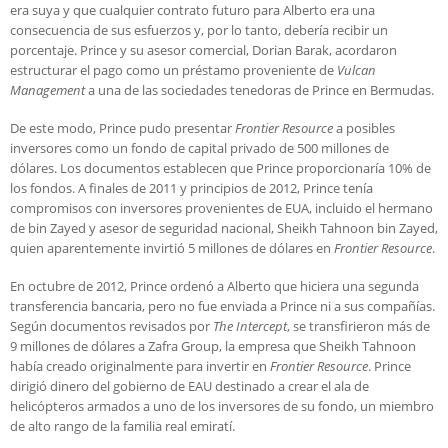
era suya y que cualquier contrato futuro para Alberto era una
consecuencia de sus esfuerzos y, por lo tanto, debería recibir un
porcentaje. Prince y su asesor comercial, Dorian Barak, acordaron
estructurar el pago como un préstamo proveniente de
Vulcan
Management
a una de las sociedades tenedoras de Prince en Bermudas.
De este modo, Prince pudo presentar
Frontier Resource
a posibles
inversores como un fondo de capital privado de 500 millones de
dólares. Los documentos establecen que Prince proporcionaría 10% de
los fondos. A finales de 2011 y principios de 2012, Prince tenía
compromisos con inversores provenientes de EUA, incluido el hermano
de bin Zayed y asesor de seguridad nacional, Sheikh Tahnoon bin Zayed,
quien aparentemente invirtió 5 millones de dólares en
Frontier Resource
.
En octubre de 2012, Prince ordenó a Alberto que hiciera una segunda
transferencia bancaria, pero no fue enviada a Prince ni a sus compañías.
Según documentos revisados ​​por
The Intercept
, se transfirieron más de
9 millones de dólares a Zafra Group, la empresa que Sheikh Tahnoon
había creado originalmente para invertir en
Frontier Resource
. Prince
dirigió dinero del gobierno de EAU destinado a crear el ala de
helicópteros armados a uno de los inversores de su fondo, un miembro
de alto rango de la familia real emiratí.