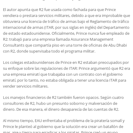
El autor apunta que R2 fue usada como fachada para que Prince
vendiera o prestara servicios militares, debido a que era improbable que
obtuviera una licencia de tráfico de armas bajo el Reglamento de tráfico
internacional de armas (ITAR, por sus siglas en inglés) del Departamento
de estado estadounidense. Oficialmente, Prince nunca fue empleado de
R2: trabajó para una empresa llamada Assurance Management
Consultants que compartía piso en una torre de oficinas de Abu Dhabi
con R2, donde supervisaba todo el programa militar.
Los colegas estadounidenses de Prince en R2 estaban preocupados por
su enfoque sobre las regulaciones de ITAR: Prince argumentó que R2 era
una empresa emiratí que trabajaba con un contrato con el gobierno
emiratí, por lo tanto, no estaba obligada a tener una licencia ITAR para
vender servicios militares.
Los manejos financieros de R2 también fueron opacos. Según cuatro
consultores de R2, hubo un presunto soborno y malversación de
dinero. De esa manera, el dinero desaparecía de las cuentas de R2.
Al mismo tiempo, EAU enfrentaba el problema de la piratería somalí y
Prince le planteó al gobierno que la solución era crear un batallón de
mar, aire y tierra para erradicar a los piratas. Prince creó un grupo