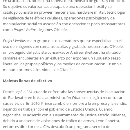
En la actualidad, ofrece una cadena de suministro de guerra y conflicto.
Su objetivo es valorizar cada etapa de una operación hostil y su
catálogo consiste en proveer mercenarios, hardware militar, tecnología
de vigilancia de teléfonos celulares, operaciones psicológicas y de
manipulacion social en asociación con operaciones poco transparentes
como
Project Veritas
de James O’Keefe.
Project Veritas
es un grupo de conservadores que se especializan en el
uso de imágenes con cámaras ocultas y grabaciones secretas. O'Keefe,
un protegido del activista conservador Andrew Breitbart ha utilizado
cámaras encubiertas en un esfuerzo por exponer un supuesto sesgo
liberal en los grupos políticos y los medios de comunicación. Trump a
menudo promovía los videos de O’Keefe.
Maletas llenas de efectivo
Prince llegó a EAU cuando enfrentaba las consecuencias de la actuación
de Blackwater en Irak: la administración Obama se negó a recontratar
sus servicios. En 2010, Prince cambió el nombre a la empresa y la vendió,
dejando de trabajar con el gobierno de Estados Unidos. Cuando
negociaba un acuerdo con el Departamento de justicia estadounidense,
debido a una serie de violaciones de tráfico de armas, Leon Panetta,
entonces director de la CIA, descubrió un programa secreto de