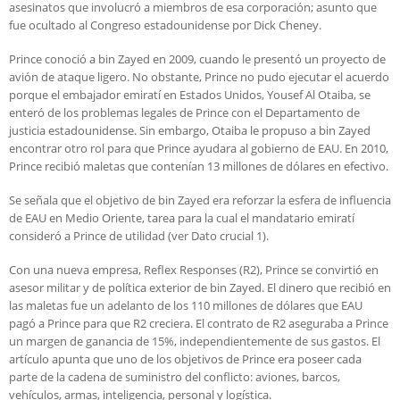
asesinatos que involucró a miembros de esa corporación; asunto que
fue ocultado al Congreso estadounidense por Dick Cheney.
Prince conoció a bin Zayed en 2009, cuando le presentó un proyecto de
avión de ataque ligero. No obstante, Prince no pudo ejecutar el acuerdo
porque el embajador emiratí en Estados Unidos, Yousef Al Otaiba, se
enteró de los problemas legales de Prince con el Departamento de
justicia estadounidense. Sin embargo, Otaiba le propuso a bin Zayed
encontrar otro rol para que Prince ayudara al gobierno de EAU. En 2010,
Prince recibió maletas que contenían 13 millones de dólares en efectivo.
Se señala que el objetivo de bin Zayed era reforzar la esfera de influencia
de EAU en Medio Oriente, tarea para la cual el mandatario emiratí
consideró a Prince de utilidad (ver Dato crucial 1).
Con una nueva empresa, Reflex Responses (R2), Prince se convirtió en
asesor militar y de política exterior de bin Zayed. El dinero que recibió en
las maletas fue un adelanto de los 110 millones de dólares que EAU
pagó a Prince para que R2 creciera. El contrato de R2 aseguraba a Prince
un margen de ganancia de 15%, independientemente de sus gastos. El
artículo apunta que uno de los objetivos de Prince era poseer cada
parte de la cadena de suministro del conflicto: aviones, barcos,
vehículos, armas, inteligencia, personal y logística.