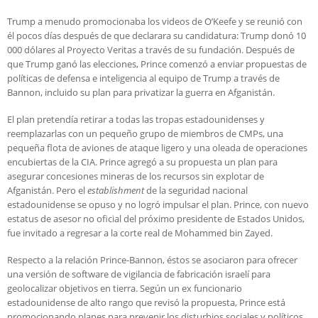
Trump a menudo promocionaba los videos de O’Keefe y se reunió con
él pocos días después de que declarara su candidatura: Trump donó 10
000 dólares al Proyecto Veritas a través de su fundación. Después de
que Trump ganó las elecciones, Prince comenzó a enviar propuestas de
políticas de defensa e inteligencia al equipo de Trump a través de
Bannon, incluido su plan para privatizar la guerra en Afganistán.
El plan pretendía retirar a todas las tropas estadounidenses y
reemplazarlas con un pequeño grupo de miembros de CMPs, una
pequeña flota de aviones de ataque ligero y una oleada de operaciones
encubiertas de la CIA. Prince agregó a su propuesta un plan para
asegurar concesiones mineras de los recursos sin explotar de
Afganistán. Pero el
establishment
de la seguridad nacional
estadounidense se opuso y no logró impulsar el plan. Prince, con nuevo
estatus de asesor no oficial del próximo presidente de Estados Unidos,
fue invitado a regresar a la corte real de Mohammed bin Zayed.
Respecto a la relación Prince-Bannon, éstos se asociaron para ofrecer
una versión de software de vigilancia de fabricación israelí para
geolocalizar objetivos en tierra. Según un ex funcionario
estadounidense de alto rango que revisó la propuesta, Prince está
promocionando planes para prevenir los disturbios sociales y políticos