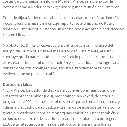
costas de Libia, según el informe Mueller. Prince, se indignó con la
noticia y llamó a Nader para exigir una segunda reunión con Dmitriev.
Prince le dijo a Nader que acababa de consultar con sus "asociados" y
necesitaba transmitir un mensaje importante al emisario de Putin:
advirtió a Dmitriev que Estados Unidos no podía aceptar la participación
rusa en Libia.
No obstante, Dmitriev esperaba encontrarse con un miembro del
equipo de Trump que tuviera más autoridad. Finalmente, el autor
concluye que la participación en el escándalo político "Trump-Rusia" es
el resultado de su implacable ambición y su capacidad para ingresar a
habitaciones con poder genuino, incluso si rápidamente se hace
evidente que no pertenece allí.
Datos cruciales:
1. Erik Prince, fundador de Blackwater, convenció al mandatario de
Emiratos Árabes Unidos (EAU), Mohammed bin Zayed, de crear un
programa de 500 millones de dólares en el que entrenaría, equiparía y
lideraría un cuadro de soldados extranjeros de élite que serviría como
guardia presidencial para las monarquías emiratíes. Prince también le
propuso crear un ala de aviación armada, un equipo para proteger a
EUA de un ataque con armas de destrucción masiva y una fuerza