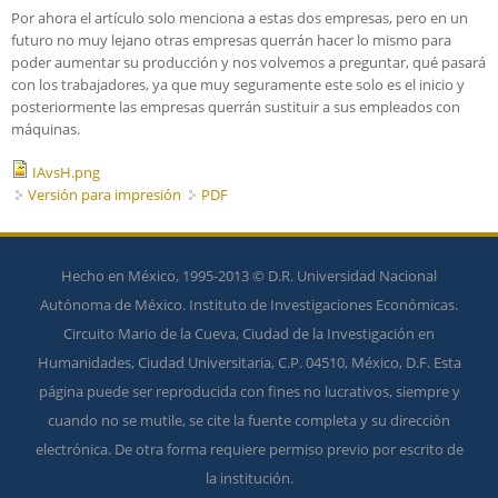
Por ahora el artículo solo menciona a estas dos empresas, pero en un
futuro no muy lejano otras empresas querrán hacer lo mismo para
poder aumentar su producción y nos volvemos a preguntar, qué pasará
con los trabajadores, ya que muy seguramente este solo es el inicio y
posteriormente las empresas querrán sustituir a sus empleados con
máquinas.
IAvsH.png
Versión para impresión
PDF
Hecho en México, 1995-2013 © D.R. Universidad Nacional
Autónoma de México. Instituto de Investigaciones Económicas.
Circuito Mario de la Cueva, Ciudad de la Investigación en
Humanidades, Ciudad Universitaria, C.P. 04510, México, D.F. Esta
página puede ser reproducida con fines no lucrativos, siempre y
cuando no se mutile, se cite la fuente completa y su dirección
electrónica. De otra forma requiere permiso previo por escrito de
la institución.