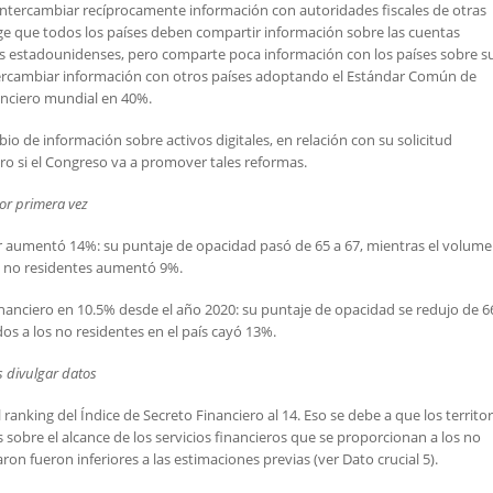
 intercambiar recíprocamente información con autoridades fiscales de otras
ige que todos los países deben compartir información sobre las cuentas
tes estadounidenses, pero comparte poca información con los países sobre s
ntercambiar información con otros países adoptando el Estándar Común de
nanciero mundial en 40%.
io de información sobre activos digitales, en relación con su solicitud
ro si el Congreso va a promover tales reformas.
por primera vez
ur aumentó 14%: su puntaje de opacidad pasó de 65 a 67, mientras el volum
os no residentes aumentó 9%.
anciero en 10.5% desde el año 2020: su puntaje de opacidad se redujo de 6
dos a los no residentes en el país cayó 13%.
s divulgar datos
ranking del Índice de Secreto Financiero al 14. Eso se debe a que los territor
s sobre el alcance de los servicios financieros que se proporcionan a los no
ron fueron inferiores a las estimaciones previas (ver Dato crucial 5).