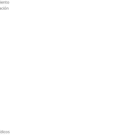
iento
ación
ídicos