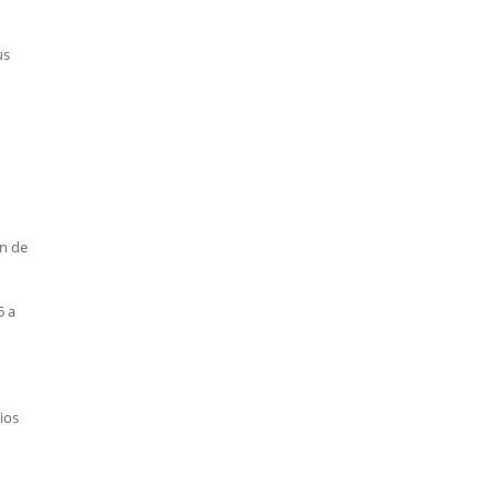
us
en de
6 a
ios