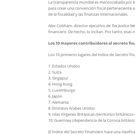
La transparencia mundial es menoscabada por l
para crear una convención fiscal perteneciente 
de la fiscalidad y las finanzas internacionales.
Alex Cobham, director ejecutivo de
Tax Justice N
financiero. De hecho, lo incitan. Por tanto, esa
Los 10 mayores contribuidores al secreto fi
Los 10 primeros lugares del índice de Secreto fi
1. Estados Unidos
2. Suiza
3. Singapur
4. Hong Kong
5. Luxemburgo
6. Japón
7. Alemania
8. Emiratos Árabes Unidos
9. Islas Vírgenes Británicas (territorios británicos
10. Guernsey (dependencia de la Corona británic
El Índice del Secreto Financiero hace una clasific