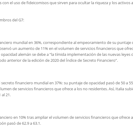
con el uso de fideicomisos que sirven para ocultar la riqueza y los activos a
embros del G7:
inanciero mundial en 36%, correspondiente al empeoramiento de su puntaje 
 observó un aumento de 11% en el volumen de servicios financieros que ofrec
de opacidad alemán se debe a “la tímida implementación de las nuevas leyes 
do anterior de la edición de 2020 del Índice de Secreto Financiero”.
 secreto financiero mundial en 37%: su puntaje de opacidad pasó de 50 a 55
men de servicios financieros que ofrece a los no residentes. Así, Italia subi
 al 21.
nciero en 10% tras ampliar el volumen de servicios financieros que ofrece 
ón pasó de 62.9 a 63.1.