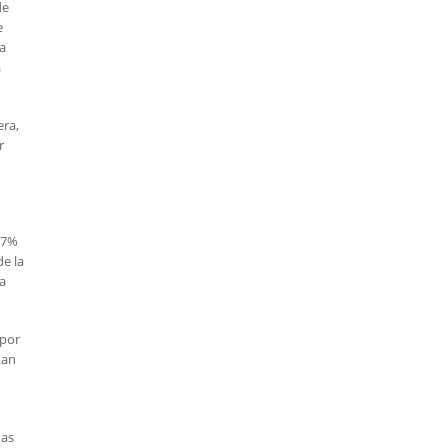
de
e
la
a
era,
r
e 7%
de la
na
 por
tan
das