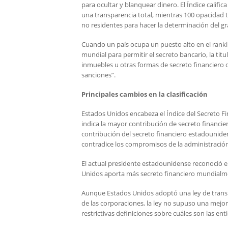
para ocultar y blanquear dinero. El Índice calific
una transparencia total, mientras 100 opacidad t
no residentes para hacer la determinación del gr
Cuando un país ocupa un puesto alto en el rankin
mundial para permitir el secreto bancario, la ti
inmuebles u otras formas de secreto financiero que
sanciones”.
Principales cambios en la clasificación
Estados Unidos encabeza el Índice del Secreto F
indica la mayor contribución de secreto financier
contribución del secreto financiero estadounidens
contradice los compromisos de la administración 
El actual presidente estadounidense reconoció el 
Unidos aporta más secreto financiero mundialmen
Aunque Estados Unidos adoptó una ley de transpar
de las corporaciones, la ley no supuso una mejor
restrictivas definiciones sobre cuáles son las ent