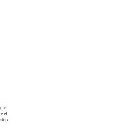
 que
e el
nido,