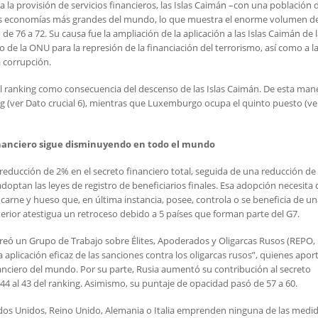
a la provisión de servicios financieros, las Islas Caimán –con una población 
 las economías más grandes del mundo, lo que muestra el enorme volumen d
e 76 a 72. Su causa fue la ampliación de la aplicación a las Islas Caimán de 
o de la ONU para la represión de la financiación del terrorismo, así como a l
a corrupción.
l ranking como consecuencia del descenso de las Islas Caimán. De esta man
ng (ver Dato crucial 6), mientras que Luxemburgo ocupa el quinto puesto (ve
 financiero sigue disminuyendo en todo el mundo
 reducción de 2% en el secreto financiero total, seguida de una reducción d
optan las leyes de registro de beneficiarios finales. Esa adopción necesita 
de carne y hueso que, en última instancia, posee, controla o se beneficia de u
terior atestigua un retroceso debido a 5 países que forman parte del G7.
 creó un Grupo de Trabajo sobre Élites, Apoderados y Oligarcas Rusos (REPO,
una aplicación eficaz de las sanciones contra los oligarcas rusos”, quienes apor
anciero del mundo. Por su parte, Rusia aumentó su contribución al secreto
4 al 43 del ranking. Asimismo, su puntaje de opacidad pasó de 57 a 60.
tados Unidos, Reino Unido, Alemania o Italia emprenden ninguna de las medi