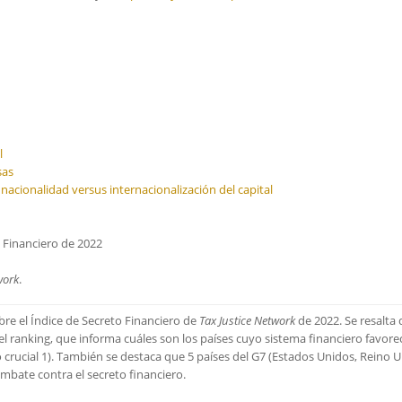
l
sas
nacionalidad versus internacionalización del capital
o Financiero de 2022
work
.
bre el Índice de Secreto Financiero de
Tax Justice Network
de 2022. Se resalta
el ranking, que informa cuáles son los países cuyo sistema financiero favorec
 crucial 1). También se destaca que 5 países del G7 (Estados Unidos, Reino U
ombate contra el secreto financiero.