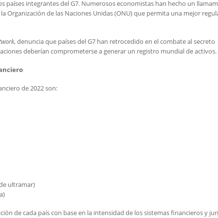
os países integrantes del G7. Numerosos economistas han hecho un llamam
a la Organización de las Naciones Unidas (ONU) que permita una mejor regul
etwork
, denuncia que países del G7 han retrocedido en el combate al secreto
s naciones deberían comprometerse a generar un registro mundial de activos.
nanciero
nanciero de 2022 son:
 de ultramar)
a)
ación de cada país con base en la intensidad de los sistemas financieros y jur