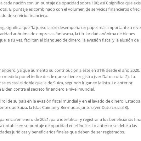
a a cada nación con un puntaje de opacidad sobre 100; así 0 significa que exis
otal. El puntaje es combinado con el volumen de servicios financieros ofrec
ado de servicio financiero.
g, significa que “la jurisdicción desempeña un papel más importante a nive
tularidad anónima de empresas fantasma, la titularidad anónima de bienes
, a su vez, facilitan el blanqueo de dinero, la evasión fiscal y la elusión de
inanciero, ya que aumentó su contribución a éste en 31% desde el año 2020.
o medido por el índice desde que se tiene registro (ver Dato crucial 2). La
e es casi el doble que la de Suiza, segundo lugar en la lista. Lo anterior
Biden contra el secreto financiero a nivel mundial.
rol de su país en la evasión fiscal mundial y en el lavado de dinero: Estados
te que Suiza, la Islas Caimán y Bermudas juntos (ver Dato crucial 3).
encia en enero de 2021, para identificar y registrar a los beneficiarios fina
a notable en su puntaje de opacidad en el índice. Lo anterior se debe a las
idades jurídicas y beneficiarios finales que deben de ser registrados.