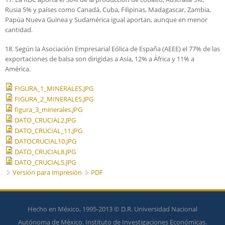
Rusia 5% y países como Canadá, Cuba, Filipinas, Madagascar, Zambia,
Papúa Nueva Guinea y Sudamérica igual aportan, aunque en menor
cantidad.
18. Según la Asociación Empresarial Eólica de España (AEEE) el 77% de las
exportaciones de balsa son dirigidas a Asia, 12% a África y 11% a
América.
FIGURA_1_MINERALES.JPG
FIGURA_2_MINERALES.JPG
figura_3_minerales.JPG
DATO_CRUCIAL2.JPG
DATO_CRUCIAL_11.JPG
DATOCRUCIAL10.JPG
DATO_CRUCIAL8.JPG
DATO_CRUCIAL5.JPG
Versión para impresión
PDF
Hecho en México, 1995-2013 © D.R. Universidad Nacional
Autónoma de México. Instituto de Investigaciones Económicas.