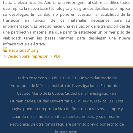
hacia la electrificación. Aporta una visión general sobre las dificultades
que implica la nueva base tecnológica y los grandes desafíos que implica
su despliegue. En cambio, no pone en cuestión la factibilidad de la
transición en función de los materiales necesarios para su
implementación. Es preciso hacer una evaluación de la transición desde
una perspectiva materialista que permita establecer un primer piso de
viabilidad: tener las bases mínimas para desplegar una nueva
infraestructura eléctrica.
electricidad1.png
Versión para impresión
PDF
Hecho en México, 1995-2013 © D.R. Universidad Nacional
Autónoma de México. Instituto de Investigaciones Económicas.
Circuito Mario de la Cueva, Ciudad de la Investigación en
Humanidades, Ciudad Universitaria, C.P. 04510, México, D.F. Esta
página puede ser reproducida con fines no lucrativos, siempre y
cuando no se mutile, se cite la fuente completa y su dirección
electrónica. De otra forma requiere permiso previo por escrito de
la institución.