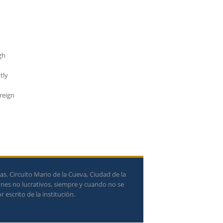
gh
tly
reign
. Circuito Mario de la Cueva, Ciudad de la
ines no lucrativos, siempre y cuando no se
 escrito de la institución.