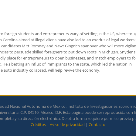
o foreign students and entrepreneurs wary of settling in the US, where tou
Carolina aimed at illegal aliens have also led to an exodus of legal workers:
 candidates Mitt Romney and Newt Gingrich spar over who will more vigilan
cies to persuade skilled foreigners to put down roots in Michigan. Snyder's
dly place for entrepreneurs to open businesses, and match employers to fo
. He's betting an influx of immigrants to the state, which led the nation in
 auto industry collapsed, will help revive the economy.
idad Nacional Autónoma de México. Instituto de Investigaciones Económicas
ersitaria, C.P. 04510, México, D.F. Esta página puede ser reproducida con f
completa y su dirección electrónica. De otra forma requiere permiso previo por
Créditos
|
Aviso de privacidad
|
Contacto