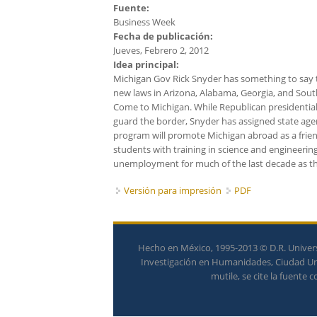
Fuente:
Business Week
Fecha de publicación:
Jueves, Febrero 2, 2012
Idea principal:
Michigan Gov Rick Snyder has something to say t
new laws in Arizona, Alabama, Georgia, and South 
Come to Michigan. While Republican presidential
guard the border, Snyder has assigned state agen
program will promote Michigan abroad as a frien
students with training in science and engineering
unemployment for much of the last decade as the
Versión para impresión
PDF
Hecho en México, 1995-2013 © D.R. Univers
Investigación en Humanidades, Ciudad Univ
mutile, se cite la fuente 