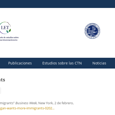
Publicaciones
Estudios sobre las CTN
Noticias
ts
mmigrants”
Business Week
, New York, 2 de febrero,
an-wants-more-immigrants-0202...