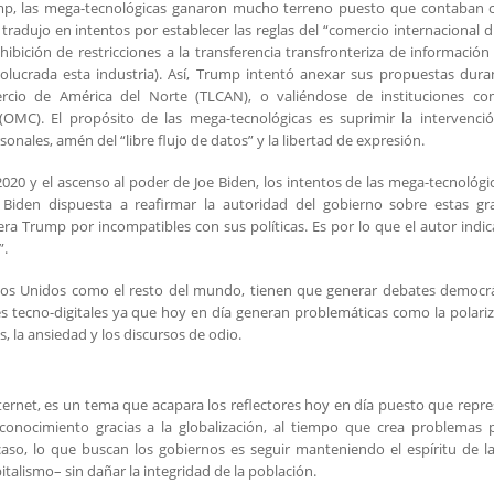
mp, las mega-tecnológicas ganaron mucho terreno puesto que contaban c
radujo en intentos por establecer las reglas del “comercio internacional di
ición de restricciones a la transferencia transfronteriza de información
olucrada esta industria). Así, Trump intentó anexar sus propuestas dura
ercio de América del Norte (TLCAN), o valiéndose de instituciones co
(OMC). El propósito de las mega-tecnológicas es suprimir la intervenci
onales, amén del “libre flujo de datos” y la libertad de expresión.
20 y el ascenso al poder de Joe Biden, los intentos de las mega-tecnológi
n Biden dispuesta a reafirmar la autoridad del gobierno sobre estas gr
era Trump por incompatibles con sus políticas. Es por lo que el autor indi
”.
tados Unidos como el resto del mundo, tienen que generar debates democr
es tecno-digitales ya que hoy en día generan problemáticas como la polari
s, la ansiedad y los discursos de odio.
nternet, es un tema que acapara los reflectores hoy en día puesto que repr
onocimiento gracias a la globalización, al tiempo que crea problemas p
aso, lo que buscan los gobiernos es seguir manteniendo el espíritu de la
alismo– sin dañar la integridad de la población.