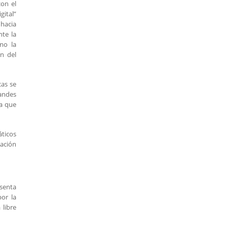
on el
gital”
 hacia
nte la
mo la
ón del
cas se
andes
ca que
áticos
zación
esenta
or la
 libre