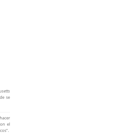
setts
nde se
 hacer
con el
cos”.