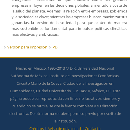
empresas influyen en las decisiones globales, a menudo a costa de
la salud del planeta. Además, la relación entre empresas, gobiernos
y la sociedad es clave; mientras las empresas buscan maximizar sus
ganancias, la presión de la sociedad para que actúen de manera
más sostenible es fundamental para impulsar políticas climáticas
más efectivas y ambiciosas.
Versión para impresión
PDF
Hecho en México, 1995-2013 © D.R. Universidad Nacional
Autónoma de México. Instituto de Investigaciones Económicas.
Circuito Mario de la Cueva, Ciudad de la Investigación en
Humanidades, Ciudad Universitaria, C.P. 04510, México, D.F. Esta
página puede ser reproducida con fines no lucrativos, siempre y
cuando no se mutile, se cite la fuente completa y su dirección
electrónica. De otra forma requiere permiso previo por escrito de
la institución.
Créditos
|
Aviso de privacidad
|
Contacto