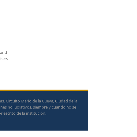
 and
isers
. Circuito Mario de la Cueva, Ciudad de la
ines no lucrativos, siempre y cuando no se
 escrito de la institución.