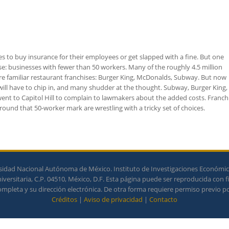
es to buy insurance for their employees or get slapped with a fine. But one
e: businesses with fewer than 50 workers. Many of the roughly 4.5 million
e familiar restaurant franchises: Burger King, McDonalds, Subway. But now
ll have to chip in, and many shudder at the thought. Subway, Burger King,
went to Capitol Hill to complain to lawmakers about the added costs. Franch
ound that 50-worker mark are wrestling with a tricky set of choices.
idad Nacional Autónoma de México. Instituto de Investigaciones Económicas
ersitaria, C.P. 04510, México, D.F. Esta página puede ser reproducida con f
completa y su dirección electrónica. De otra forma requiere permiso previo por
Créditos
|
Aviso de privacidad
|
Contacto