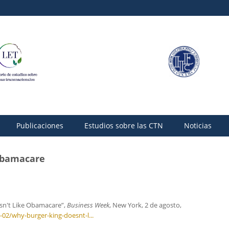
Publicaciones
Estudios sobre las CTN
Noticias
Obamacare
esn't Like Obamacare”,
Business Week
, New York, 2 de agosto,
02/why-burger-king-doesnt-l...