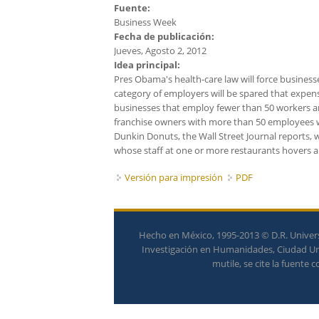
Fuente:
Business Week
Fecha de publicación:
Jueves, Agosto 2, 2012
Idea principal:
Pres Obama's health-care law will force business
category of employers will be spared that expens
businesses that employ fewer than 50 workers ar
franchise owners with more than 50 employees wi
Dunkin Donuts, the Wall Street Journal reports, 
whose staff at one or more restaurants hovers ar
Versión para impresión
PDF
Hecho en México, 1995-2013 © D.R. Univers
Investigación en Humanidades, Ciudad Univ
mutile, se cite la fuente 