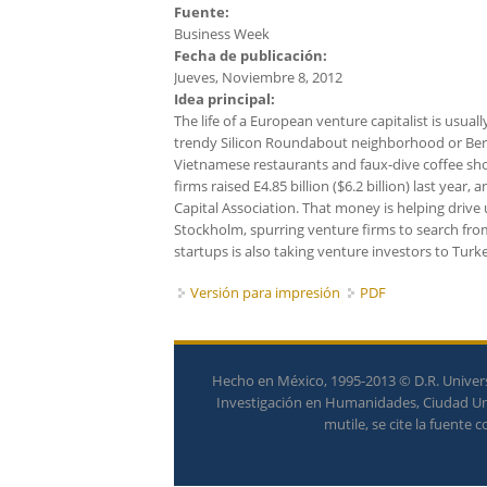
Fuente:
Business Week
Fecha de publicación:
Jueves, Noviembre 8, 2012
Idea principal:
The life of a European venture capitalist is usua
trendy Silicon Roundabout neighborhood or Berli
Vietnamese restaurants and faux-dive coffee s
firms raised E4.85 billion ($6.2 billion) last yea
Capital Association. That money is helping drive
Stockholm, spurring venture firms to search from
startups is also taking venture investors to Turk
Versión para impresión
PDF
Hecho en México, 1995-2013 © D.R. Univers
Investigación en Humanidades, Ciudad Univ
mutile, se cite la fuente 