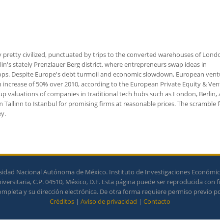
lly pretty civilized, punctuated by trips to the converted warehouses of Lond
n's stately Prenzlauer Berg district, where entrepreneurs swap ideas in
hops. Despite Europe's debt turmoil and economic slowdown, European vent
r, an increase of 50% over 2010, according to the European Private Equity & Ve
 up valuations of companies in traditional tech hubs such as London, Berlin,
 Tallinn to Istanbul for promising firms at reasonable prices. The scramble 
ey.
idad Nacional Autónoma de México. Instituto de Investigaciones Económicas
ersitaria, C.P. 04510, México, D.F. Esta página puede ser reproducida con f
completa y su dirección electrónica. De otra forma requiere permiso previo por
Créditos
|
Aviso de privacidad
|
Contacto