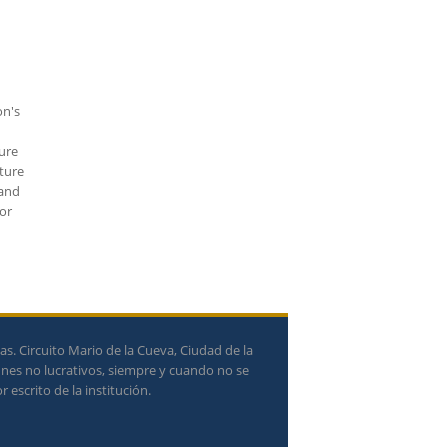
on's
ure
nture
 and
for
. Circuito Mario de la Cueva, Ciudad de la
ines no lucrativos, siempre y cuando no se
 escrito de la institución.