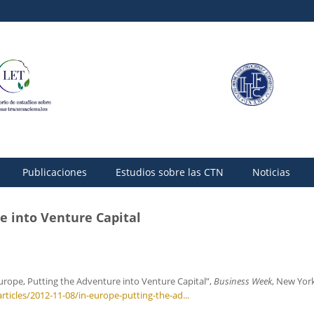
Publicaciones
Estudios sobre las CTN
Noticias
e into Venture Capital
urope, Putting the Adventure into Venture Capital”,
Business Week
, New York
icles/2012-11-08/in-europe-putting-the-ad...