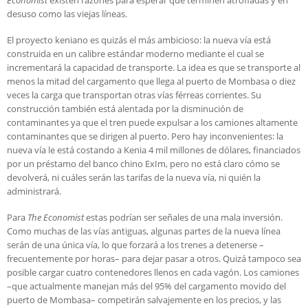
Economist
existen razones para esperar que terminen atrofiadas y en
desuso como las viejas líneas.
El proyecto keniano es quizás el más ambicioso: la nueva vía está
construida en un calibre estándar moderno mediante el cual se
incrementará la capacidad de transporte. La idea es que se transporte al
menos la mitad del cargamento que llega al puerto de Mombasa o diez
veces la carga que transportan otras vías férreas corrientes. Su
construcción también está alentada por la disminución de
contaminantes ya que el tren puede expulsar a los camiones altamente
contaminantes que se dirigen al puerto. Pero hay inconvenientes: la
nueva vía le está costando a Kenia 4 mil millones de dólares, financiados
por un préstamo del banco chino ExIm, pero no está claro cómo se
devolverá, ni cuáles serán las tarifas de la nueva vía, ni quién la
administrará.
Para
The Economist
estas podrían ser señales de una mala inversión.
Como muchas de las vías antiguas, algunas partes de la nueva línea
serán de una única vía, lo que forzará a los trenes a detenerse –
frecuentemente por horas– para dejar pasar a otros. Quizá tampoco sea
posible cargar cuatro contenedores llenos en cada vagón. Los camiones
–que actualmente manejan más del 95% del cargamento movido del
puerto de Mombasa– competirán salvajemente en los precios, y las