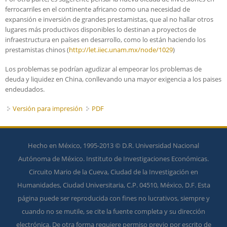
ferrocarriles en el continente africano como una necesidad de
expansión e inversión de grandes prestamistas, que al no hallar otros
lugares más productivos disponibles lo destinan a proyectos de
infraestructura en países en desarrollo, como lo están haciendo los
prestamistas chinos (
http://let.iiec.unam.mx/node/1029
)
Los problemas se podrían agudizar al empeorar los problemas de
deuda y liquidez en China, conllevando una mayor exigencia a los paises
endeudados.
Versión para impresión
PDF
Hecho en México, 1995-2013 © D.R. Universidad Nacional
Autónoma de México. Instituto de Investigaciones Económicas.
Circuito Mario de la Cueva, Ciudad de la Investigación en
Humanidades, Ciudad Universitaria, C.P. 04510, México, D.F. Esta
página puede ser reproducida con fines no lucrativos, siempre y
cuando no se mutile, se cite la fuente completa y su dirección
electrónica. De otra forma requiere permiso previo por escrito de