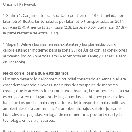
Union of Railways].
° Gráfica 1. Cargamento transportado por tren en 2014 (tonelada por
kilómetro). Ilustra las toneladas por kilómetro transportadas en 2014,
por Asía (3.4), América (3.25), Rusia (2.3), Europa (0.56), Sudáfrica (0.13) y
la parte restante de África (0.02).
° Mapa 1. Delinea las vías férreas existentes y las planeadas con un
calibre estándar moderno para la zona Sur de África con las conexiones
al océano Índico, (puertos Lamu y Mombosa en Kenia; y Dar es Salaam
en Tanzania).
Nexo con el tema que estudiamos:
El mismo desarrollo del comercio mundial conectado en África pudiera
estar demandando nuevas rutas y vías de transporte de menores
costos, que lo acelere y lo estimule. No obstante, la competencia interna
es muy alta, en un lugar donde las ganancias se obtienen gracias a los
bajos costos por las malas regulaciones del transporte, malas políticas
ambientales (alta contaminación ambiental), bajos salarios jornadas
laborales mal pagadas. En lugar de incrementar la productividad y la
tecnología en los transportes.
Por otra parte, es sugerente pensar la nueva oleada de inversiones en