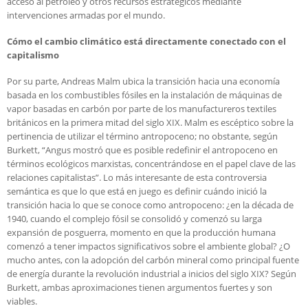
acceso al petróleo y otros recursos estratégicos mediante
intervenciones armadas por el mundo.
Cómo el cambio climático está directamente conectado con el
capitalismo
Por su parte, Andreas Malm ubica la transición hacia una economía
basada en los combustibles fósiles en la instalación de máquinas de
vapor basadas en carbón por parte de los manufactureros textiles
británicos en la primera mitad del siglo XIX. Malm es escéptico sobre la
pertinencia de utilizar el término antropoceno; no obstante, según
Burkett, “Angus mostró que es posible redefinir el antropoceno en
términos ecológicos marxistas, concentrándose en el papel clave de las
relaciones capitalistas”. Lo más interesante de esta controversia
semántica es que lo que está en juego es definir cuándo inició la
transición hacia lo que se conoce como antropoceno: ¿en la década de
1940, cuando el complejo fósil se consolidó y comenzó su larga
expansión de posguerra, momento en que la producción humana
comenzó a tener impactos significativos sobre el ambiente global? ¿O
mucho antes, con la adopción del carbón mineral como principal fuente
de energía durante la revolución industrial a inicios del siglo XIX? Según
Burkett, ambas aproximaciones tienen argumentos fuertes y son
viables.