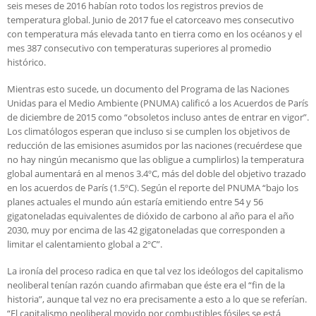
seis meses de 2016 habían roto todos los registros previos de
temperatura global. Junio de 2017 fue el catorceavo mes consecutivo
con temperatura más elevada tanto en tierra como en los océanos y el
mes 387 consecutivo con temperaturas superiores al promedio
histórico.
Mientras esto sucede, un documento del Programa de las Naciones
Unidas para el Medio Ambiente (PNUMA) calificó a los Acuerdos de París
de diciembre de 2015 como “obsoletos incluso antes de entrar en vigor”.
Los climatólogos esperan que incluso si se cumplen los objetivos de
reducción de las emisiones asumidos por las naciones (recuérdese que
no hay ningún mecanismo que las obligue a cumplirlos) la temperatura
global aumentará en al menos 3.4ºC, más del doble del objetivo trazado
en los acuerdos de París (1.5ºC). Según el reporte del PNUMA “bajo los
planes actuales el mundo aún estaría emitiendo entre 54 y 56
gigatoneladas equivalentes de dióxido de carbono al año para el año
2030, muy por encima de las 42 gigatoneladas que corresponden a
limitar el calentamiento global a 2ºC”.
La ironía del proceso radica en que tal vez los ideólogos del capitalismo
neoliberal tenían razón cuando afirmaban que éste era el “fin de la
historia”, aunque tal vez no era precisamente a esto a lo que se referían.
“El capitalismo neoliberal movido por combustibles fósiles se está