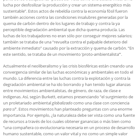
lucha por desfosilizar la producción y crear un sistema energético más
sustentable”. Estos actos de rebeldía contra la economía fósil fueron
también acciones contra las condiciones insalubres generadas por la
quema de carbón dentro de los lugares de trabajo y contra la ya
perceptible degradación ambiental que dicha quema producía. Las
luchas de los trabajadores no eran sólo por conseguir mejores salarios;
también se trataba de una “revuelta contra el palpable deterioro del
ambiente inmediato” causado por la extracción y quema de carbón. “En
este sentido, se trataba de un movimiento ‘proto-ambientalista’”.
Actualmente el neoliberalismo y las crisis biosféricas están creando una
convergencia similar de las luchas económicas y ambientales en todo el
mundo. La diferencia entre las luchas contra la explotación y contra la
degradación ambiental se ha ido borrando y han tenido lugar alianzas
entre movimientos ambientalistas, de género, de raza, de clase e
indígenas. Así, según Burkett, estamos presenciando “el surgimiento de
un proletariado ambiental
globalizado
como una clase con conciencia
para sí
”. Estos movimientos han planteado preguntas con una enorme
importancia. Por ejemplo, ¿la naturaleza debe ser vista como una fuente
de recursos a través de los cuales obtener ganancias o más bien como
“una compañera co-evolucionaria necesaria en un proceso de desarrollo
humano sustentable, como un valor vital y no como un simple valor