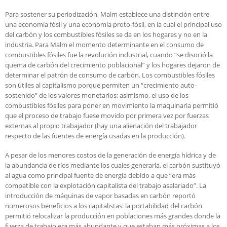
Para sostener su periodización, Malm establece una distinción entre
una economía fósil y una economía proto-fósil, en la cual el principal uso
del carbón y los combustibles fósiles se da en los hogares y no en la
industria. Para Malm el momento determinante en el consumo de
combustibles fósiles fue la revolución industrial, cuando “se disoció la
quema de carbón del crecimiento poblacional” y los hogares dejaron de
determinar el patrón de consumo de carbón. Los combustibles fósiles
son útiles al capitalismo porque permiten un “crecimiento auto-
sostenido” de los valores monetarios; asimismo, el uso de los
combustibles fósiles para poner en movimiento la maquinaria permitió
que el proceso de trabajo fuese movido por primera vez por fuerzas
externas al propio trabajador (hay una alienación del trabajador
respecto de las fuentes de energía usadas en la producción).
A pesar de los menores costos de la generación de energía hídrica y de
la abundancia de ríos mediante los cuales generarla, el carbón sustituyó
al agua como principal fuente de energía debido a que “era más
compatible con la explotación capitalista del trabajo asalariado”. La
introducción de máquinas de vapor basadas en carbón reportó
numerosos beneficios a los capitalistas: la portabilidad del carbón
permitió relocalizar la producción en poblaciones más grandes donde la
fuerza de trabajo era más abundante y que estaban más próximas a los