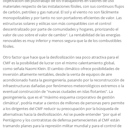
objetivación del plustrabajo de los trabajadores en valores de uso
materiales respecto de las instalaciones fósiles, con sus continuos flujos
de carbón, petróleo y gas natural. El sol y el viento no son fácilmente
monopolizables y por tanto no son portadores eficientes de valor. Las
estructuras solares y eólicas son más compatibles con el control
descentralizado por parte de comunidades y hogares, priorizando el
valor de uso sobre el valor de cambio". La rentabilidad de las energías
renovables es muy inferior y menos segura que la de los combustibles
fósiles.
Otro factor que hace que la desfosilización sea poco atractiva para el
CMF es la posibilidad de lucrar con el mismo calentamiento global,
como señala Naomi Klein. El cambio climático ofrece posibilidades de
inversión altamente rentables, desde la venta de equipos de aire
acondicionado hasta la geoingeniería, pasando por la reconstrucción de
infraestructuras dañadas por fenómenos meteorológicos extremos o la
eventual construcción de "nuevas ciudades en islas flotantes". La
geoingeniería, que es el "máximo esquema corporativo de gestión
climática", podría matar a cientos de millones de personas pero permite
a los dirigentes del CMF reducir su preocupación por la búsqueda de
alternativas hacia la desfosilización. Así se puede entender "por qué el
Pentágono y los contratistas de defensa pertenecientes al CMF están
tramando planes para la represión militar mundial y para el control de