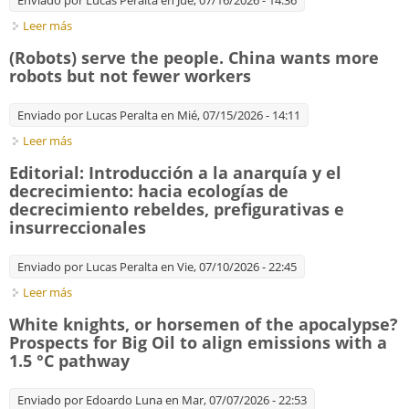
Enviado por
Lucas Peralta
en Jue, 07/16/2026 - 14:36
Leer más
sobre The Lazarus effect. America is experiencing a
productivity miracle
(Robots) serve the people. China wants more
robots but not fewer workers
Enviado por
Lucas Peralta
en Mié, 07/15/2026 - 14:11
Leer más
sobre (Robots) serve the people. China wants more robots
but not fewer workers
Editorial: Introducción a la anarquía y el
decrecimiento: hacia ecologías de
decrecimiento rebeldes, prefigurativas e
insurreccionales
Enviado por
Lucas Peralta
en Vie, 07/10/2026 - 22:45
Leer más
sobre Editorial: Introducción a la anarquía y el decrecimiento:
hacia ecologías de decrecimiento rebeldes, prefigurativas e
White knights, or horsemen of the apocalypse?
insurreccionales
Prospects for Big Oil to align emissions with a
1.5 °C pathway
Enviado por
Edoardo Luna
en Mar, 07/07/2026 - 22:53