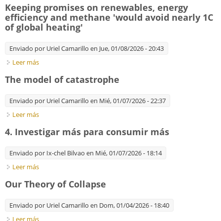
Race to Harness It.
Keeping promises on renewables, energy
efficiency and methane 'would avoid nearly 1C
of global heating'
Enviado por
Uriel Camarillo
en Jue, 01/08/2026 - 20:43
Leer más
sobre Keeping promises on renewables, energy efficiency and
methane 'would avoid nearly 1C of global heating'
The model of catastrophe
Enviado por
Uriel Camarillo
en Mié, 01/07/2026 - 22:37
Leer más
sobre The model of catastrophe
4. Investigar más para consumir más
Enviado por
Ix-chel Bilvao
en Mié, 01/07/2026 - 18:14
Leer más
sobre 4. Investigar más para consumir más
Our Theory of Collapse
Enviado por
Uriel Camarillo
en Dom, 01/04/2026 - 18:40
Leer más
sobre Our Theory of Collapse