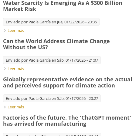
Water Scarcity Is Emerging As A $300 Billion
Market Risk
Enviado por
Paola García
en Jue, 01/22/2026 - 20:35
Leer más
sobre Water Scarcity Is Emerging As A $300 Billion Market Risk
Can the World Address Climate Change
Without the US?
Enviado por
Paola García
en Sáb, 01/17/2026 - 21:07
Leer más
sobre Can the World Address Climate Change Without the US?
Globally representative evidence on the actual
and perceived support for climate action
Enviado por
Paola García
en Sáb, 01/17/2026 - 20:27
Leer más
sobre Globally representative evidence on the actual and
perceived support for climate action
Factories of the future. The 'ChatGPT moment'
has arrived for manufacturing