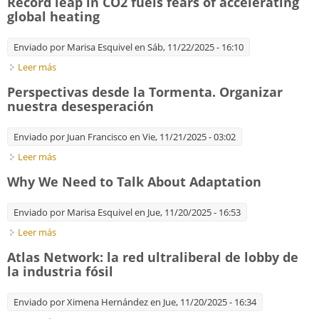
Record leap in CO2 fuels fears of accelerating
global heating
Enviado por
Marisa Esquivel
en Sáb, 11/22/2025 - 16:10
Leer más
sobre Record leap in CO2 fuels fears of accelerating global
heating
Perspectivas desde la Tormenta. Organizar
nuestra desesperación
Enviado por
Juan Francisco
en Vie, 11/21/2025 - 03:02
Leer más
sobre Perspectivas desde la Tormenta. Organizar nuestra
desesperación
Why We Need to Talk About Adaptation
Enviado por
Marisa Esquivel
en Jue, 11/20/2025 - 16:53
Leer más
sobre Why We Need to Talk About Adaptation
Atlas Network: la red ultraliberal de lobby de
la industria fósil
Enviado por
Ximena Hernández
en Jue, 11/20/2025 - 16:34