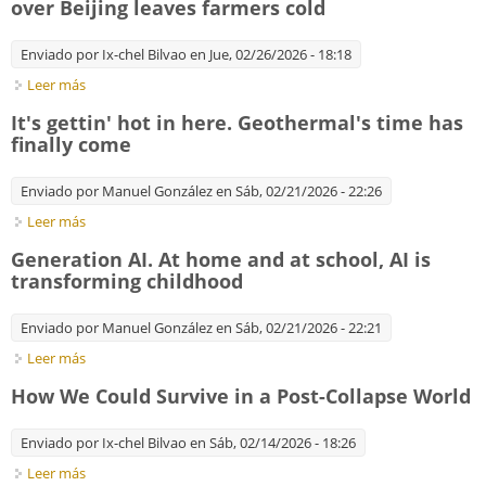
over Beijing leaves farmers cold
Enviado por
Ix-chel Bilvao
en Jue, 02/26/2026 - 18:18
Leer más
sobre Pollution solution. The battle for blue skies over Beijing
leaves farmers cold
It's gettin' hot in here. Geothermal's time has
finally come
Enviado por
Manuel González
en Sáb, 02/21/2026 - 22:26
Leer más
sobre It's gettin' hot in here. Geothermal's time has finally
come
Generation AI. At home and at school, AI is
transforming childhood
Enviado por
Manuel González
en Sáb, 02/21/2026 - 22:21
Leer más
sobre Generation AI. At home and at school, AI is
transforming childhood
How We Could Survive in a Post-Collapse World
Enviado por
Ix-chel Bilvao
en Sáb, 02/14/2026 - 18:26
Leer más
sobre How We Could Survive in a Post-Collapse World