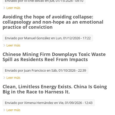
Enviado por
Ix-chel Bilvao
en Jue, 01/15/2026 - 09:10
Leer más
sobre Factories of the future. The 'ChatGPT moment' has
arrived for manufacturing
Avoiding the hope of avoiding collapse:
collapsology and non-hope as an emotional
practice of conviction
Enviado por
Manuel González
en Lun, 01/12/2026 - 17:22
Leer más
sobre Avoiding the hope of avoiding collapse: collapsology
and non-hope as an emotional practice of conviction
Chinese Mining Firm Downplays Toxic Waste
Spill as Residents Reel From Impacts
Enviado por
Juan Francisco
en Sáb, 01/10/2026 - 22:39
Leer más
sobre Chinese Mining Firm Downplays Toxic Waste Spill as
Residents Reel From Impacts
Clean, Limitless Energy Exists. China Is Going
Big in the Race to Harness It.
Enviado por
Ximena Hernández
en Vie, 01/09/2026 - 12:43
Leer más
sobre Clean, Limitless Energy Exists. China Is Going Big in the