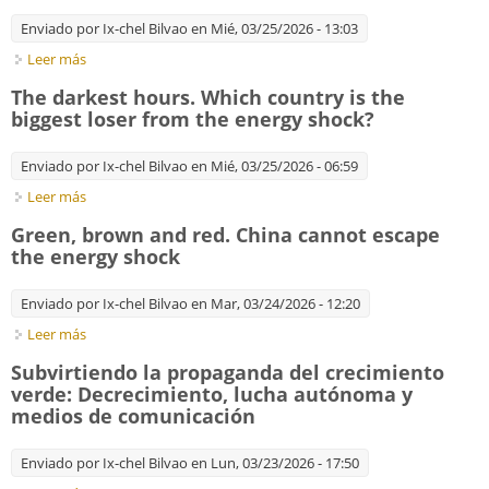
Enviado por
Ix-chel Bilvao
en Mié, 03/25/2026 - 13:03
Leer más
sobre Scattershock. The Iran war is roiling commodities far
beyond oil
The darkest hours. Which country is the
biggest loser from the energy shock?
Enviado por
Ix-chel Bilvao
en Mié, 03/25/2026 - 06:59
Leer más
sobre The darkest hours. Which country is the biggest loser
from the energy shock?
Green, brown and red. China cannot escape
the energy shock
Enviado por
Ix-chel Bilvao
en Mar, 03/24/2026 - 12:20
Leer más
sobre Green, brown and red. China cannot escape the energy
shock
Subvirtiendo la propaganda del crecimiento
verde: Decrecimiento, lucha autónoma y
medios de comunicación
Enviado por
Ix-chel Bilvao
en Lun, 03/23/2026 - 17:50