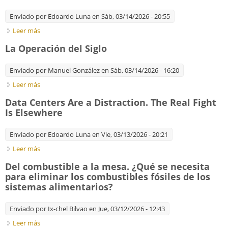
Enviado por
Edoardo Luna
en Sáb, 03/14/2026 - 20:55
Leer más
sobre Don't Look Now, but the Green Transition Is Still
Happening
La Operación del Siglo
Enviado por
Manuel González
en Sáb, 03/14/2026 - 16:20
Leer más
sobre La Operación del Siglo
Data Centers Are a Distraction. The Real Fight
Is Elsewhere
Enviado por
Edoardo Luna
en Vie, 03/13/2026 - 20:21
Leer más
sobre Data Centers Are a Distraction. The Real Fight Is
Elsewhere
Del combustible a la mesa. ¿Qué se necesita
para eliminar los combustibles fósiles de los
sistemas alimentarios?
Enviado por
Ix-chel Bilvao
en Jue, 03/12/2026 - 12:43
Leer más
sobre Del combustible a la mesa. ¿Qué se necesita para