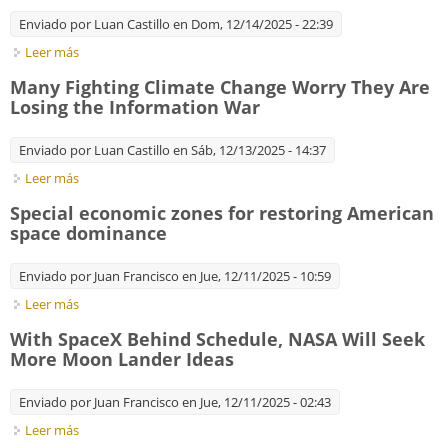
Enviado por
Luan Castillo
en Dom, 12/14/2025 - 22:39
Leer más
sobre II. ¿El opio de los ecologistas? Ilusiones del
Antropoceno, gestión planetaria y el Capitaloceno como
Many Fighting Climate Change Worry They Are
alternativa
Losing the Information War
Enviado por
Luan Castillo
en Sáb, 12/13/2025 - 14:37
Leer más
sobre Many Fighting Climate Change Worry They Are Losing
the Information War
Special economic zones for restoring American
space dominance
Enviado por
Juan Francisco
en Jue, 12/11/2025 - 10:59
Leer más
sobre Special economic zones for restoring American space
dominance
With SpaceX Behind Schedule, NASA Will Seek
More Moon Lander Ideas
Enviado por
Juan Francisco
en Jue, 12/11/2025 - 02:43
Leer más
sobre With SpaceX Behind Schedule, NASA Will Seek More