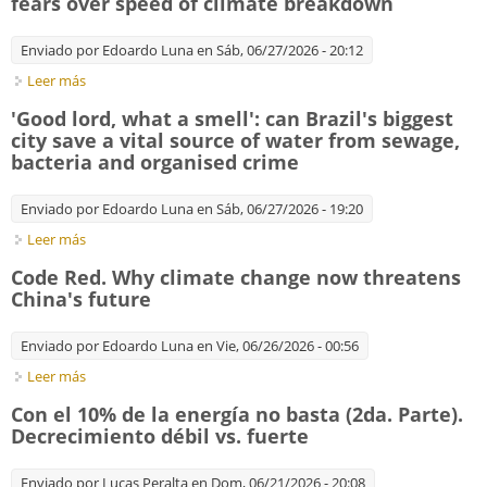
fears over speed of climate breakdown
Enviado por
Edoardo Luna
en Sáb, 06/27/2026 - 20:12
Leer más
sobre Record winter temperatures in Antarctic raise fears over
speed of climate breakdown
'Good lord, what a smell': can Brazil's biggest
city save a vital source of water from sewage,
bacteria and organised crime
Enviado por
Edoardo Luna
en Sáb, 06/27/2026 - 19:20
Leer más
sobre 'Good lord, what a smell': can Brazil's biggest city save a
vital source of water from sewage, bacteria and organised
Code Red. Why climate change now threatens
crime
China's future
Enviado por
Edoardo Luna
en Vie, 06/26/2026 - 00:56
Leer más
sobre Code Red. Why climate change now threatens China's
future
Con el 10% de la energía no basta (2da. Parte).
Decrecimiento débil vs. fuerte
Enviado por
Lucas Peralta
en Dom, 06/21/2026 - 20:08