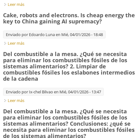
Leer más
sobre Adaptación profunda: Un Mapa para navegar por la
tragedia climática
Cake, robots and electrons. Is cheap energy the
key to China gaining AI supremacy?
Enviado por
Edoardo Luna
en Mié, 04/01/2026 - 18:48
Leer más
sobre Cake, robots and electrons. Is cheap energy the key to
China gaining AI supremacy?
Del combustible a la mesa. ¿Qué se necesita
para eliminar los combustibles fósiles de los
sistemas alimentarios? 2. Limpiar de
combustibles fósiles los eslabones intermedios
de la cadena
Enviado por
Ix-chel Bilvao
en Mié, 04/01/2026 - 13:47
Leer más
sobre Del combustible a la mesa. ¿Qué se necesita para
eliminar los combustibles fósiles de los sistemas alimentarios?
Del combustible a la mesa. ¿Qué se necesita
2. Limpiar de combustibles fósiles los eslabones intermedios
para eliminar los combustibles fósiles de los
de la cadena
sistemas alimentarios? Conclusiones: ¿qué se
necesita para eliminar los combustibles fósiles
de los sistemas alimentarios?