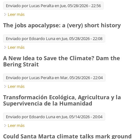
Enviado por
Lucas Peralta
en Jue, 05/28/2026 - 22:56
Leer más
sobre There's a Race to Power the Future. China Is Pulling
Away
The jobs apocalypse: a (very) short history
Enviado por
Edoardo Luna
en Jue, 05/28/2026 - 22:08
Leer más
sobre The jobs apocalypse: a (very) short history
A New Idea to Save the Climate? Dam the
Bering Strait
Enviado por
Lucas Peralta
en Mar, 05/26/2026 - 22:04
Leer más
sobre A New Idea to Save the Climate? Dam the Bering Strait
Transformación Ecológica, Agricultura y la
Supervivencia de la Humanidad
Enviado por
Edoardo Luna
en Jue, 05/14/2026 - 20:04
Leer más
sobre Transformación Ecológica, Agricultura y la Supervivencia
de la Humanidad
Could Santa Marta climate talks mark ground