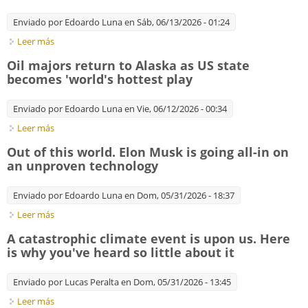
Enviado por
Edoardo Luna
en Sáb, 06/13/2026 - 01:24
Leer más
sobre Fracking pioneers look overseas as US shale revolution
goes global
Oil majors return to Alaska as US state
becomes 'world's hottest play
Enviado por
Edoardo Luna
en Vie, 06/12/2026 - 00:34
Leer más
sobre Oil majors return to Alaska as US state becomes 'world's
hottest play
Out of this world. Elon Musk is going all-in on
an unproven technology
Enviado por
Edoardo Luna
en Dom, 05/31/2026 - 18:37
Leer más
sobre Out of this world. Elon Musk is going all-in on an
unproven technology
A catastrophic climate event is upon us. Here
is why you've heard so little about it
Enviado por
Lucas Peralta
en Dom, 05/31/2026 - 13:45
Leer más
sobre A catastrophic climate event is upon us. Here is why