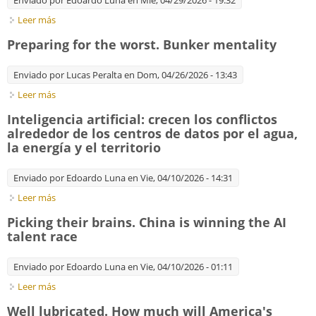
Enviado por
Edoardo Luna
en Mié, 04/29/2026 - 19:32
Leer más
sobre Queremos ganar ¿Cómo?
Preparing for the worst. Bunker mentality
Enviado por
Lucas Peralta
en Dom, 04/26/2026 - 13:43
Leer más
sobre Preparing for the worst. Bunker mentality
Inteligencia artificial: crecen los conflictos
alrededor de los centros de datos por el agua,
la energía y el territorio
Enviado por
Edoardo Luna
en Vie, 04/10/2026 - 14:31
Leer más
sobre Inteligencia artificial: crecen los conflictos alrededor de
los centros de datos por el agua, la energía y el territorio
Picking their brains. China is winning the AI
talent race
Enviado por
Edoardo Luna
en Vie, 04/10/2026 - 01:11
Leer más
sobre Picking their brains. China is winning the AI talent race
Well lubricated. How much will America's