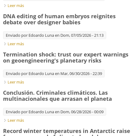
Leer más
sobre White knights, or horsemen of the apocalypse?
Prospects for Big Oil to align emissions with a 1.5 °C pathway
DNA editing of human embryos reignites
debate over designer babies
Enviado por
Edoardo Luna
en Dom, 07/05/2026 - 21:13
Leer más
sobre DNA editing of human embryos reignites debate over
designer babies
Termination shock: trust our expert warnings
on geoengineering's planetary risks
Enviado por
Edoardo Luna
en Mar, 06/30/2026 - 22:39
Leer más
sobre Termination shock: trust our expert warnings on
geoengineering's planetary risks
Conclusión. Criminales climáticos. Las
multinacionales que arrasan el planeta
Enviado por
Edoardo Luna
en Dom, 06/28/2026 - 00:09
Leer más
sobre Conclusión. Criminales climáticos. Las multinacionales
que arrasan el planeta
Record winter temperatures in Antarctic raise