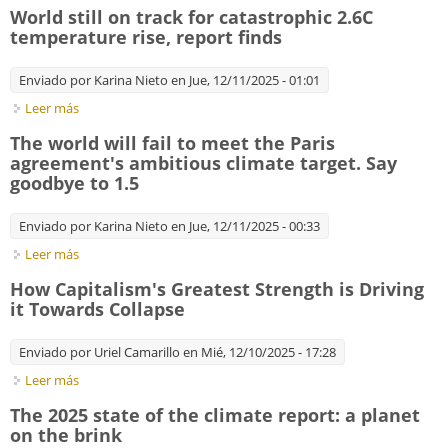
Moon Lander Ideas
World still on track for catastrophic 2.6C
temperature rise, report finds
Enviado por
Karina Nieto
en Jue, 12/11/2025 - 01:01
Leer más
sobre World still on track for catastrophic 2.6C temperature
rise, report finds
The world will fail to meet the Paris
agreement's ambitious climate target. Say
goodbye to 1.5
Enviado por
Karina Nieto
en Jue, 12/11/2025 - 00:33
Leer más
sobre The world will fail to meet the Paris agreement's
ambitious climate target. Say goodbye to 1.5
How Capitalism's Greatest Strength is Driving
it Towards Collapse
Enviado por
Uriel Camarillo
en Mié, 12/10/2025 - 17:28
Leer más
sobre How Capitalism's Greatest Strength is Driving it
Towards Collapse
The 2025 state of the climate report: a planet
on the brink