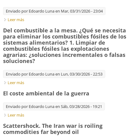
Enviado por
Edoardo Luna
en Mar, 03/31/2026 - 23:04
Leer más
sobre Del combustible a la mesa. ¿Qué se necesita para
eliminar los combustibles fósiles de los sistemas alimentarios?
Del combustible a la mesa. ¿Qué se necesita
Conclusiones: ¿qué se necesita para eliminar los combustibles
para eliminar los combustibles fósiles de los
fósiles de los sistemas alimentarios?
sistemas alimentarios? 1. Limpiar de
combustibles fósiles las explotaciones
agrarias: ¿soluciones incrementales o falsas
soluciones?
Enviado por
Edoardo Luna
en Lun, 03/30/2026 - 22:53
Leer más
sobre Del combustible a la mesa. ¿Qué se necesita para
eliminar los combustibles fósiles de los sistemas alimentarios?
El coste ambiental de la guerra
1. Limpiar de combustibles fósiles las explotaciones agrarias:
¿soluciones incrementales o falsas soluciones?
Enviado por
Edoardo Luna
en Sáb, 03/28/2026 - 19:21
Leer más
sobre El coste ambiental de la guerra
Scattershock. The Iran war is roiling
commodities far beyond oil