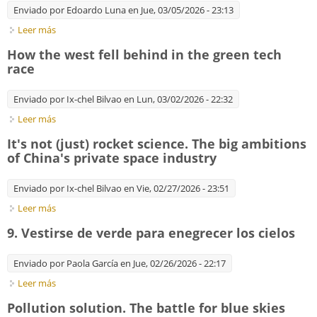
Enviado por
Edoardo Luna
en Jue, 03/05/2026 - 23:13
Leer más
sobre De cómo sobrevivir en medio de una crisis globalizada.
Paradojas eco-lógicas
How the west fell behind in the green tech
race
Enviado por
Ix-chel Bilvao
en Lun, 03/02/2026 - 22:32
Leer más
sobre How the west fell behind in the green tech race
It's not (just) rocket science. The big ambitions
of China's private space industry
Enviado por
Ix-chel Bilvao
en Vie, 02/27/2026 - 23:51
Leer más
sobre It's not (just) rocket science. The big ambitions of
China's private space industry
9. Vestirse de verde para enegrecer los cielos
Enviado por
Paola García
en Jue, 02/26/2026 - 22:17
Leer más
sobre 9. Vestirse de verde para enegrecer los cielos
Pollution solution. The battle for blue skies