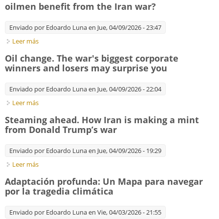
oilmen benefit from the Iran war?
Enviado por
Edoardo Luna
en Jue, 04/09/2026 - 23:47
Leer más
sobre Well lubricated. How much will America's oilmen benefit
from the Iran war?
Oil change. The war's biggest corporate
winners and losers may surprise you
Enviado por
Edoardo Luna
en Jue, 04/09/2026 - 22:04
Leer más
sobre Oil change. The war's biggest corporate winners and
losers may surprise you
Steaming ahead. How Iran is making a mint
from Donald Trump’s war
Enviado por
Edoardo Luna
en Jue, 04/09/2026 - 19:29
Leer más
sobre Steaming ahead. How Iran is making a mint from
Donald Trump’s war
Adaptación profunda: Un Mapa para navegar
por la tragedia climática
Enviado por
Edoardo Luna
en Vie, 04/03/2026 - 21:55