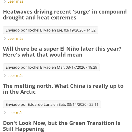
Leer más
sobre Subvirtiendo la propaganda del crecimiento verde:
Decrecimiento, lucha autónoma y medios de comunicación
Heatwaves driving recent 'surge' in compound
drought and heat extremes
Enviado por
Ix-chel Bilvao
en Jue, 03/19/2026 - 14:32
Leer más
sobre Heatwaves driving recent 'surge' in compound drought
and heat extremes
Will there be a super El Niño later this year?
Here's what that would mean
Enviado por
Ix-chel Bilvao
en Mar, 03/17/2026 - 18:29
Leer más
sobre Will there be a super El Niño later this year? Here's what
that would mean
The melting north. What China is really up to
in the Arctic
Enviado por
Edoardo Luna
en Sáb, 03/14/2026 - 22:11
Leer más
sobre The melting north. What China is really up to in the
Arctic
Don't Look Now, but the Green Transition Is
Still Happening