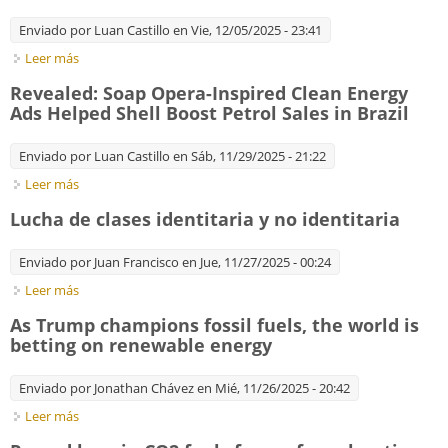
Enviado por
Luan Castillo
en Vie, 12/05/2025 - 23:41
Leer más
sobre The 2025 state of the climate report: a planet on the
brink
Revealed: Soap Opera-Inspired Clean Energy
Ads Helped Shell Boost Petrol Sales in Brazil
Enviado por
Luan Castillo
en Sáb, 11/29/2025 - 21:22
Leer más
sobre Revealed: Soap Opera-Inspired Clean Energy Ads
Helped Shell Boost Petrol Sales in Brazil
Lucha de clases identitaria y no identitaria
Enviado por
Juan Francisco
en Jue, 11/27/2025 - 00:24
Leer más
sobre Lucha de clases identitaria y no identitaria
As Trump champions fossil fuels, the world is
betting on renewable energy
Enviado por
Jonathan Chávez
en Mié, 11/26/2025 - 20:42
Leer más
sobre As Trump champions fossil fuels, the world is betting on
renewable energy