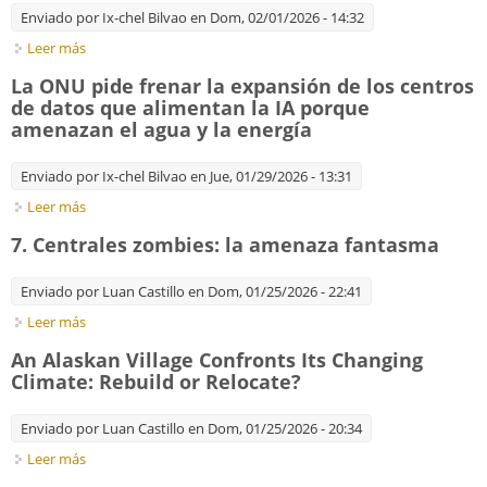
Enviado por
Ix-chel Bilvao
en Dom, 02/01/2026 - 14:32
Leer más
sobre A Pretty Ugly History: How Exxon Exported Climate
Denial to the Global South
La ONU pide frenar la expansión de los centros
de datos que alimentan la IA porque
amenazan el agua y la energía
Enviado por
Ix-chel Bilvao
en Jue, 01/29/2026 - 13:31
Leer más
sobre La ONU pide frenar la expansión de los centros de
datos que alimentan la IA porque amenazan el agua y la
7. Centrales zombies: la amenaza fantasma
energía
Enviado por
Luan Castillo
en Dom, 01/25/2026 - 22:41
Leer más
sobre 7. Centrales zombies: la amenaza fantasma
An Alaskan Village Confronts Its Changing
Climate: Rebuild or Relocate?
Enviado por
Luan Castillo
en Dom, 01/25/2026 - 20:34
Leer más
sobre An Alaskan Village Confronts Its Changing Climate:
Rebuild or Relocate?