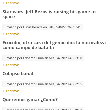
Leer más
sobre Suppressed climate report warned of mass migration
and nuclear war
Star wars. Jeff Bezos is raising his game in
space
Enviado por
Lucas Peralta
en Sáb, 05/09/2026 - 17:41
Leer más
sobre Star wars. Jeff Bezos is raising his game in space
Ecocidio, otra cara del genocidio: la naturaleza
como campo de batalla
Enviado por
Edoardo Luna
en Mié, 04/29/2026 - 23:08
Leer más
sobre Ecocidio, otra cara del genocidio: la naturaleza como
campo de batalla
Colapso banal
Enviado por
Edoardo Luna
en Mié, 04/29/2026 - 22:05
Leer más
sobre Colapso banal
Queremos ganar ¿Cómo?