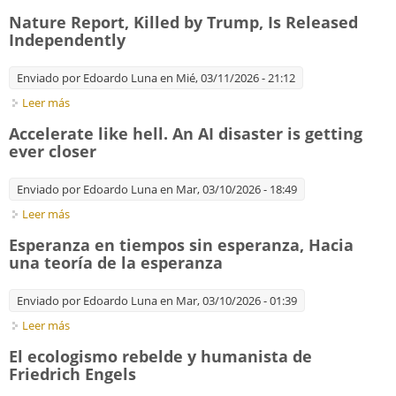
eliminar los combustibles fósiles de los sistemas alimentarios?
Nature Report, Killed by Trump, Is Released
Independently
Enviado por
Edoardo Luna
en Mié, 03/11/2026 - 21:12
Leer más
sobre Nature Report, Killed by Trump, Is Released
Independently
Accelerate like hell. An AI disaster is getting
ever closer
Enviado por
Edoardo Luna
en Mar, 03/10/2026 - 18:49
Leer más
sobre Accelerate like hell. An AI disaster is getting ever closer
Esperanza en tiempos sin esperanza, Hacia
una teoría de la esperanza
Enviado por
Edoardo Luna
en Mar, 03/10/2026 - 01:39
Leer más
sobre Esperanza en tiempos sin esperanza, Hacia una teoría
de la esperanza
El ecologismo rebelde y humanista de
Friedrich Engels