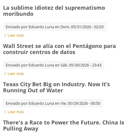
you've heard so little about it
La sublime idiotez del suprematismo
moribundo
Enviado por
Edoardo Luna
en Dom, 05/31/2026 - 02:03
Leer más
sobre La sublime idiotez del suprematismo moribundo
Wall Street se alía con el Pentágono para
construir centros de datos
Enviado por
Edoardo Luna
en Sáb, 05/30/2026 - 23:43
Leer más
sobre Wall Street se alía con el Pentágono para construir
centros de datos
Texas City Bet Big on Industry. Now It’s
Running Out of Water
Enviado por
Edoardo Luna
en Vie, 05/29/2026 - 00:50
Leer más
sobre Texas City Bet Big on Industry. Now It’s Running Out of
Water
There's a Race to Power the Future. China Is
Pulling Away