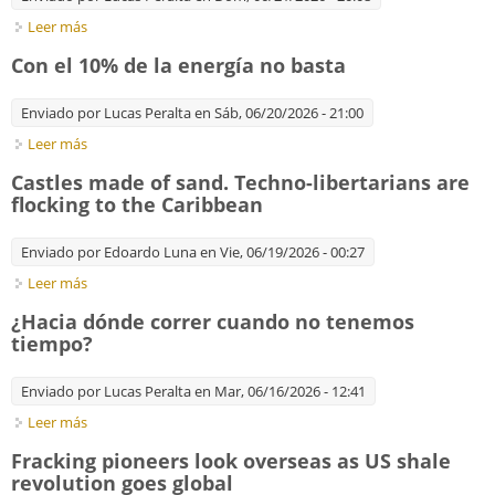
Leer más
sobre Con el 10% de la energía no basta (2da. Parte).
Decrecimiento débil vs. fuerte
Con el 10% de la energía no basta
Enviado por
Lucas Peralta
en Sáb, 06/20/2026 - 21:00
Leer más
sobre Con el 10% de la energía no basta
Castles made of sand. Techno-libertarians are
flocking to the Caribbean
Enviado por
Edoardo Luna
en Vie, 06/19/2026 - 00:27
Leer más
sobre Castles made of sand. Techno-libertarians are flocking
to the Caribbean
¿Hacia dónde correr cuando no tenemos
tiempo?
Enviado por
Lucas Peralta
en Mar, 06/16/2026 - 12:41
Leer más
sobre ¿Hacia dónde correr cuando no tenemos tiempo?
Fracking pioneers look overseas as US shale
revolution goes global