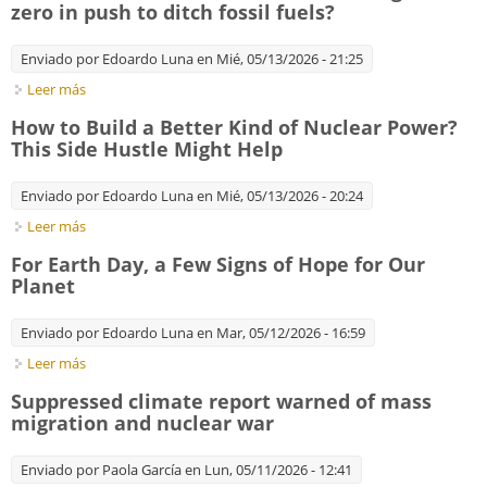
zero in push to ditch fossil fuels?
Enviado por
Edoardo Luna
en Mié, 05/13/2026 - 21:25
Leer más
sobre Could Santa Marta climate talks mark ground zero in
push to ditch fossil fuels?
How to Build a Better Kind of Nuclear Power?
This Side Hustle Might Help
Enviado por
Edoardo Luna
en Mié, 05/13/2026 - 20:24
Leer más
sobre How to Build a Better Kind of Nuclear Power? This Side
Hustle Might Help
For Earth Day, a Few Signs of Hope for Our
Planet
Enviado por
Edoardo Luna
en Mar, 05/12/2026 - 16:59
Leer más
sobre For Earth Day, a Few Signs of Hope for Our Planet
Suppressed climate report warned of mass
migration and nuclear war
Enviado por
Paola García
en Lun, 05/11/2026 - 12:41