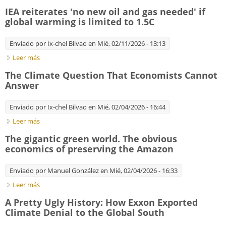
IEA reiterates 'no new oil and gas needed' if
global warming is limited to 1.5C
Enviado por
Ix-chel Bilvao
en Mié, 02/11/2026 - 13:13
Leer más
sobre IEA reiterates 'no new oil and gas needed' if global
warming is limited to 1.5C
The Climate Question That Economists Cannot
Answer
Enviado por
Ix-chel Bilvao
en Mié, 02/04/2026 - 16:44
Leer más
sobre The Climate Question That Economists Cannot Answer
The gigantic green world. The obvious
economics of preserving the Amazon
Enviado por
Manuel González
en Mié, 02/04/2026 - 16:33
Leer más
sobre The gigantic green world. The obvious economics of
preserving the Amazon
A Pretty Ugly History: How Exxon Exported
Climate Denial to the Global South