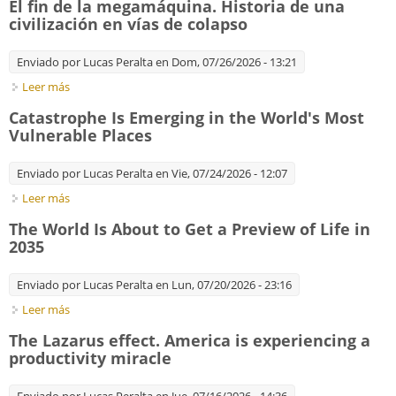
El fin de la megamáquina. Historia de una
civilización en vías de colapso
Enviado por
Lucas Peralta
en Dom, 07/26/2026 - 13:21
Leer más
sobre El fin de la megamáquina. Historia de una civilización en
vías de colapso
Catastrophe Is Emerging in the World's Most
Vulnerable Places
Enviado por
Lucas Peralta
en Vie, 07/24/2026 - 12:07
Leer más
sobre Catastrophe Is Emerging in the World's Most Vulnerable
Places
The World Is About to Get a Preview of Life in
2035
Enviado por
Lucas Peralta
en Lun, 07/20/2026 - 23:16
Leer más
sobre The World Is About to Get a Preview of Life in 2035
The Lazarus effect. America is experiencing a
productivity miracle