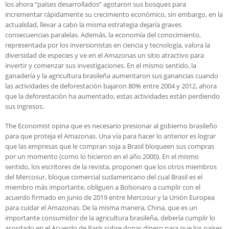
los ahora “países desarrollados” agotaron sus bosques para
incrementar rápidamente su crecimiento económico, sin embargo, en la
actualidad, llevar a cabo la misma estrategia dejaría graves
consecuencias paralelas. Además, la economía del conocimiento,
representada por los inversionistas en ciencia y tecnología, valora la
diversidad de especies y ve en el Amazonas un sitio atractivo para
invertir y comenzar sus investigaciones. En el mismo sentido, la
ganadería y la agricultura brasileña aumentaron sus ganancias cuando
las actividades de deforestación bajaron 80% entre 2004 y 2012, ahora
que la deforestación ha aumentado, estas actividades están perdiendo
sus ingresos.
The Economist opina que es necesario presionar al gobierno brasileño
para que proteja el Amazonas. Una vía para hacer lo anterior es lograr
que las empresas que le compran soja a Brasil bloqueen sus compras
por un momento (como lo hicieron en el año 2000). En el mismo
sentido, los escritores de la revista, proponen que los otros miembros
del Mercosur, bloque comercial sudamericano del cual Brasil es el
miembro más importante, obliguen a Bolsonaro a cumplir con el
acuerdo firmado en junio de 2019 entre Mercosur y la Unión Europea
para cuidar el Amazonas. De la misma manera, China, que es un
importante consumidor de la agricultura brasileña, debería cumplir lo
acordado en el Acuerdo de París sobre donar dinero para que los países