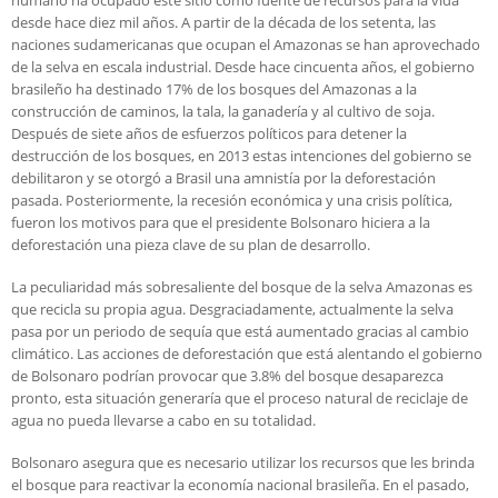
humano ha ocupado este sitio como fuente de recursos para la vida
desde hace diez mil años. A partir de la década de los setenta, las
naciones sudamericanas que ocupan el Amazonas se han aprovechado
de la selva en escala industrial. Desde hace cincuenta años, el gobierno
brasileño ha destinado 17% de los bosques del Amazonas a la
construcción de caminos, la tala, la ganadería y al cultivo de soja.
Después de siete años de esfuerzos políticos para detener la
destrucción de los bosques, en 2013 estas intenciones del gobierno se
debilitaron y se otorgó a Brasil una amnistía por la deforestación
pasada. Posteriormente, la recesión económica y una crisis política,
fueron los motivos para que el presidente Bolsonaro hiciera a la
deforestación una pieza clave de su plan de desarrollo.
La peculiaridad más sobresaliente del bosque de la selva Amazonas es
que recicla su propia agua. Desgraciadamente, actualmente la selva
pasa por un periodo de sequía que está aumentado gracias al cambio
climático. Las acciones de deforestación que está alentando el gobierno
de Bolsonaro podrían provocar que 3.8% del bosque desaparezca
pronto, esta situación generaría que el proceso natural de reciclaje de
agua no pueda llevarse a cabo en su totalidad.
Bolsonaro asegura que es necesario utilizar los recursos que les brinda
el bosque para reactivar la economía nacional brasileña. En el pasado,