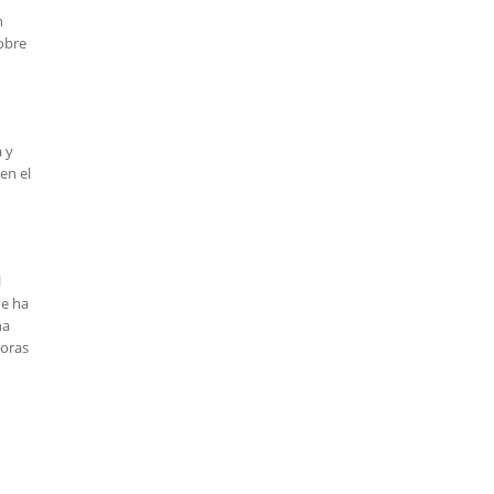
n
sobre
a y
en el
l
ue ha
na
toras