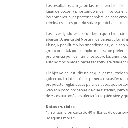
Los resultados, arrojaron las preferencias más f
lugar de pocos, y priorizando a los niños por enc
los hombres, a los peatones sobre los pasajeros 
criminales se les prefirió salvar por debajo de lo
Los investigadores descubrieron que el mundo es
abarcan América del Norte y los países culturalm
China; y por último los “meridionales”, que son A
grupo oriental, por ejemplo, mostraron preferenc
preferencia por los humanos sobre los animales 
autónomos pueden necesitar software diferencia
El objetivo del estudio no es que los resultados
gobierno. La intención es poner a discusión un 
propuesto reglas éticas para los autos que se co
web son poco probables de que sucedan, pero ta
de estos automóviles afectarán a quién vive y q
Datos cruciales:
1.- Se reunieron cerca de 40 millones de decisio
"Maquina moral".