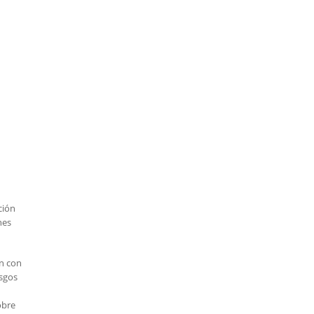
ción
nes
an con
esgos
obre