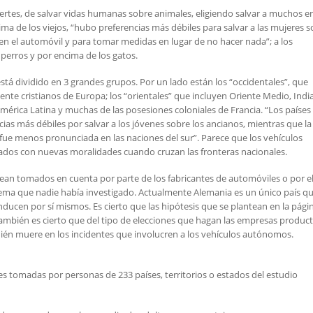
uertes, de salvar vidas humanas sobre animales, eligiendo salvar a muchos e
ima de los viejos, “hubo preferencias más débiles para salvar a las mujeres 
en el automóvil y para tomar medidas en lugar de no hacer nada”; a los
s perros y por encima de los gatos.
tá dividido en 3 grandes grupos. Por un lado están los “occidentales”, que
ente cristianos de Europa; los “orientales” que incluyen Oriente Medio, Indi
mérica Latina y muchas de las posesiones coloniales de Francia. “Los países 
ias más débiles por salvar a los jóvenes sobre los ancianos, mientras que la
fue menos pronunciada en las naciones del sur”. Parece que los vehículos
dos con nuevas moralidades cuando cruzan las fronteras nacionales.
 sean tomados en cuenta por parte de los fabricantes de automóviles o por e
tema que nadie había investigado. Actualmente Alemania es un único país q
nducen por sí mismos. Es cierto que las hipótesis que se plantean en la pági
mbién es cierto que del tipo de elecciones que hagan las empresas produc
uién muere en los incidentes que involucren a los vehículos autónomos.
nes tomadas por personas de 233 países, territorios o estados del estudio