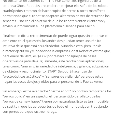
No obstante, de acuerdo con “The War Zone”, los ingenieros de la
empresa Ghost Robotics pretendieron mejorar el diseño de los robots
cuadrúpedos: trataron de hacer copias de perros u otros mamíferos
permitiendo que el robot se adaptara al terreno en vez de recurrir a los
sensores. Esto con el objetivo de que los robots sientan el entorno y
envíen la información a una plataforma diseñada para ese fin.
Finalmente, dicha retroalimentación puede lograr que, sin importar el
ambiente en el que estén, los androides puedan tener una réplica
intuitiva de lo que está a su alrededor. Aunado a esto, Jiren Parikh
director ejecutivo y fundador de la empresa Ghost Robotics estima que,
para enero de 2021, el Q-UGV podrá hacer bosquejos de bases
operativas de patrullaje. Igualmente, éste tendrá otras aplicaciones,
tales como: “una amplia variedad de inteligencia, vigilancia, adquisición
de objetos y reconocimiento ISTAR". Se podrá hacer uso de
“electroópticos acústicos” y "sensores de vigilancia" para que éstos
hagan las veces de ojos y oídos para el personal de la Fuerza Aérea.
Sin embargo, estos avanzados “perros robot” no podrán remplazar a los
“perros policía” en un aspecto, el fuerte sentido del olfato que los
"perros de carne y hueso" tienen por naturaleza. Esto es tan imposible
de sustituir, que los aeropuertos de todo el mundo siguen trabajando
con perros para que rastreen droga.