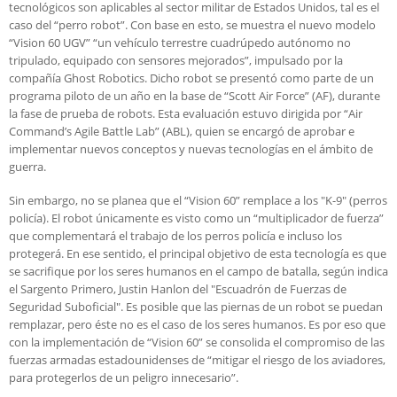
tecnológicos son aplicables al sector militar de Estados Unidos, tal es el
caso del “perro robot”. Con base en esto, se muestra el nuevo modelo
“Vision 60 UGV” “un vehículo terrestre cuadrúpedo autónomo no
tripulado, equipado con sensores mejorados”, impulsado por la
compañía Ghost Robotics. Dicho robot se presentó como parte de un
programa piloto de un año en la base de “Scott Air Force” (AF), durante
la fase de prueba de robots. Esta evaluación estuvo dirigida por “Air
Command’s Agile Battle Lab” (ABL), quien se encargó de aprobar e
implementar nuevos conceptos y nuevas tecnologías en el ámbito de
guerra.
Sin embargo, no se planea que el “Vision 60” remplace a los "K-9" (perros
policía). El robot únicamente es visto como un “multiplicador de fuerza”
que complementará el trabajo de los perros policía e incluso los
protegerá. En ese sentido, el principal objetivo de esta tecnología es que
se sacrifique por los seres humanos en el campo de batalla, según indica
el Sargento Primero, Justin Hanlon del "Escuadrón de Fuerzas de
Seguridad Suboficial". Es posible que las piernas de un robot se puedan
remplazar, pero éste no es el caso de los seres humanos. Es por eso que
con la implementación de “Vision 60” se consolida el compromiso de las
fuerzas armadas estadounidenses de “mitigar el riesgo de los aviadores,
para protegerlos de un peligro innecesario”.