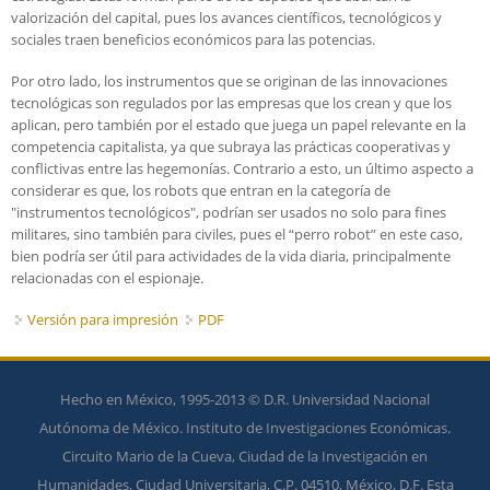
valorización del capital, pues los avances científicos, tecnológicos y
sociales traen beneficios económicos para las potencias.
Por otro lado, los instrumentos que se originan de las innovaciones
tecnológicas son regulados por las empresas que los crean y que los
aplican, pero también por el estado que juega un papel relevante en la
competencia capitalista, ya que subraya las prácticas cooperativas y
conflictivas entre las hegemonías. Contrario a esto, un último aspecto a
considerar es que, los robots que entran en la categoría de
"instrumentos tecnológicos", podrían ser usados no solo para fines
militares, sino también para civiles, pues el “perro robot” en este caso,
bien podría ser útil para actividades de la vida diaria, principalmente
relacionadas con el espionaje.
Versión para impresión
PDF
Hecho en México, 1995-2013 © D.R. Universidad Nacional
Autónoma de México. Instituto de Investigaciones Económicas.
Circuito Mario de la Cueva, Ciudad de la Investigación en
Humanidades, Ciudad Universitaria, C.P. 04510, México, D.F. Esta