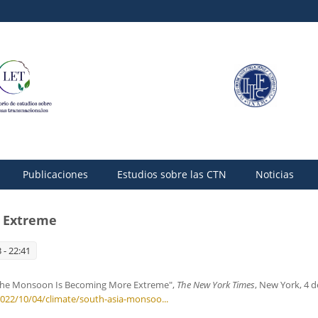
Publicaciones
Estudios sobre las CTN
Noticias
 Extreme
 - 22:41
"The Monsoon Is Becoming More Extreme",
The New York Times
, New York, 4 d
022/10/04/climate/south-asia-monsoo...