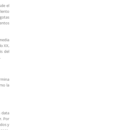
sde el
 lento
 gotas
mentos
 media
lo XX,
is del
.
ermina
omo la
s data
r. Por
idos y