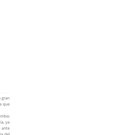
n gran
ya que
cambio
ía, ya
a ante
ia del