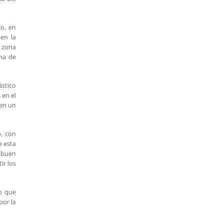
lo, en
en la
 zona
rma de
ástico
 en el
 en un
, con
e esta
n buen
ir los
no que
por la