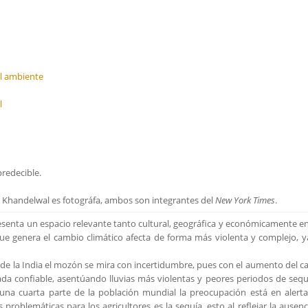
el ambiente
l
redecible.
 Khandelwal es fotográfa, ambos son integrantes del
New York Times
.
esenta un espacio relevante tanto cultural, geográfica y económicamente e
 que genera el cambio climático afecta de forma más violenta y complejo, 
s de la India el mozón se mira con incertidumbre, pues con el aumento del 
ada confiable, asentúando lluvias más violentas y peores periodos de sequ
una cuarta parte de la población mundial la preocupación está en alert
problemáticas para los agricultores es la sequía, esto al reflejar la ausenc