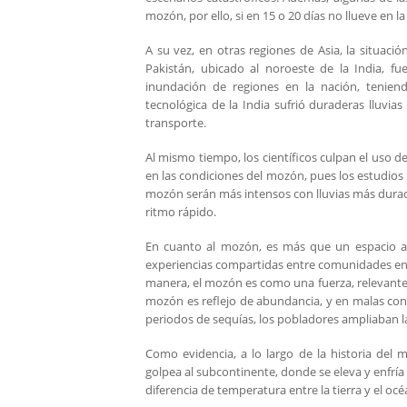
mozón, por ello, si en 15 o 20 días no llueve en 
A su vez, en otras regiones de Asia, la situac
Pakistán, ubicado al noroeste de la India, fu
inundación de regiones en la nación, teniend
tecnológica de la India sufrió duraderas lluvi
transporte.
Al mismo tiempo, los científicos culpan el uso d
en las condiciones del mozón, pues los estudios 
mozón serán más intensos con lluvias más durade
ritmo rápido.
En cuanto al mozón, es más que un espacio am
experiencias compartidas entre comunidades en el
manera, el mozón es como una fuerza, relevante e
mozón es reflejo de abundancia, y en malas co
periodos de sequías, los pobladores ampliaban la
Como evidencia, a lo largo de la historia del
golpea al subcontinente, donde se eleva y enfrí
diferencia de temperatura entre la tierra y el oc