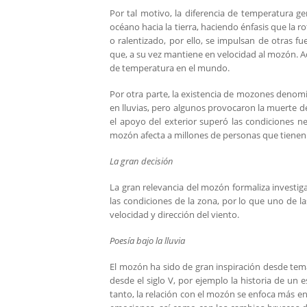
Por tal motivo, la diferencia de temperatura g
océano hacia la tierra, haciendo énfasis que la r
o ralentizado, por ello, se impulsan de otras f
que, a su vez mantiene en velocidad al mozón. A
de temperatura en el mundo.
Por otra parte, la existencia de mozones denomin
en lluvias, pero algunos provocaron la muerte de 
el apoyo del exterior superó las condiciones n
mozón afecta a millones de personas que tienen 
La gran decisión
La gran relevancia del mozón formaliza investi
las condiciones de la zona, por lo que uno de las
velocidad y dirección del viento.
Poesía bajo la lluvia
El mozón ha sido de gran inspiración desde temas 
desde el siglo V, por ejemplo la historia de u
tanto, la relación con el mozón se enfoca más en 