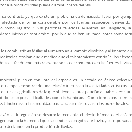
la zona la productividad puede disminuir cerca del 50%.
ión se contrasta ya que existe un problema de demasiada lluvia; por ejemp
e afectada de forma considerable por los fuertes aguaceros, derivando 
o como registro 1 500 personas fallecidas. Mientras, en Bangalore, la
as desde inicios de septiembre, por lo que se han utilizado botes como fo
e los combustibles fósiles al aumento en el cambio climático y el impacto dr
realizados resaltan que a medida que el calentamiento continúe, los efectos
ras. El fenómeno más relevante son los incrementos en las fuertes lluvias
biental, pues en conjunto del espacio es un estado de ánimo colectivo
 tiempo, encontrando una relación fuerte con las actividades artísticas. D
ntre los agricultores de la que obtienen la precipitación anual; es decir, u
ndiciones expresa dificultades como la hambruna. Como forma para combat
s trincheras en la comunidad para atrapar más lluvia en los pozos locales.
 mozón su integración se desarrolla mediante el efecto húmedo del océa
a generando la humedad que se condensa en gotas de lluvia, y es impulsada 
éano derivando en la producción de lluvias.