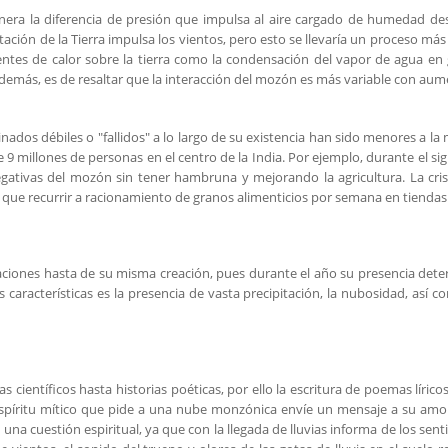
enera la diferencia de presión que impulsa al aire cargado de humedad de
otación de la Tierra impulsa los vientos, pero esto se llevaría un proceso más
uentes de calor sobre la tierra como la condensación del vapor de agua en
demás, es de resaltar que la interacción del mozón es más variable con au
ados débiles o "fallidos" a lo largo de su existencia han sido menores a la
9 millones de personas en el centro de la India. Por ejemplo, durante el sig
egativas del mozón sin tener hambruna y mejorando la agricultura. La cris
que recurrir a racionamiento de granos alimenticios por semana en tiendas
gaciones hasta de su misma creación, pues durante el año su presencia det
 características es la presencia de vasta precipitación, la nubosidad, así c
científicos hasta historias poéticas, por ello la escritura de poemas lírico
n espíritu mítico que pide a una nube monzónica envíe un mensaje a su amo
una cuestión espiritual, ya que con la llegada de lluvias informa de los sent