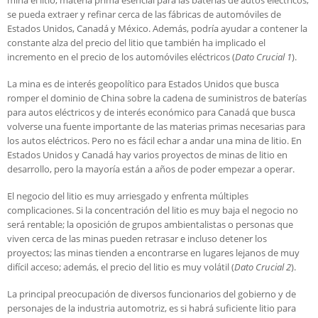
mina el litio, materia prima esencial para las baterías de autos eléctricos,
se pueda extraer y refinar cerca de las fábricas de automóviles de
Estados Unidos, Canadá y México. Además, podría ayudar a contener la
constante alza del precio del litio que también ha implicado el
incremento en el precio de los automóviles eléctricos (
Dato Crucial 1
).
La mina es de interés geopolítico para Estados Unidos que busca
romper el dominio de China sobre la cadena de suministros de baterías
para autos eléctricos y de interés económico para Canadá que busca
volverse una fuente importante de las materias primas necesarias para
los autos eléctricos. Pero no es fácil echar a andar una mina de litio. En
Estados Unidos y Canadá hay varios proyectos de minas de litio en
desarrollo, pero la mayoría están a años de poder empezar a operar.
El negocio del litio es muy arriesgado y enfrenta múltiples
complicaciones. Si la concentración del litio es muy baja el negocio no
será rentable; la oposición de grupos ambientalistas o personas que
viven cerca de las minas pueden retrasar e incluso detener los
proyectos; las minas tienden a encontrarse en lugares lejanos de muy
difícil acceso; además, el precio del litio es muy volátil (
Dato Crucial 2
).
La principal preocupación de diversos funcionarios del gobierno y de
personajes de la industria automotriz, es si habrá suficiente litio para