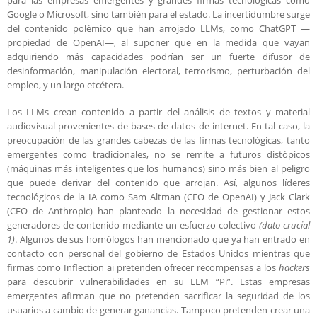
para las empresas emergentes y grandes firmas tecnológicas como
Google o Microsoft, sino también para el estado. La incertidumbre surge
del contenido polémico que han arrojado LLMs, como ChatGPT —
propiedad de OpenAI—, al suponer que en la medida que vayan
adquiriendo más capacidades podrían ser un fuerte difusor de
desinformación, manipulación electoral, terrorismo, perturbación del
empleo, y un largo etcétera.
Los LLMs crean contenido a partir del análisis de textos y material
audiovisual provenientes de bases de datos de internet. En tal caso, la
preocupación de las grandes cabezas de las firmas tecnológicas, tanto
emergentes como tradicionales, no se remite a futuros distópicos
(máquinas más inteligentes que los humanos) sino más bien al peligro
que puede derivar del contenido que arrojan. Así, algunos líderes
tecnológicos de la IA como Sam Altman (CEO de OpenAI) y Jack Clark
(CEO de Anthropic) han planteado la necesidad de gestionar estos
generadores de contenido mediante un esfuerzo colectivo
(dato crucial
1)
. Algunos de sus homólogos han mencionado que ya han entrado en
contacto con personal del gobierno de Estados Unidos mientras que
firmas como Inflection ai pretenden ofrecer recompensas a los
hackers
para descubrir vulnerabilidades en su LLM “Pi”. Estas empresas
emergentes afirman que no pretenden sacrificar la seguridad de los
usuarios a cambio de generar ganancias. Tampoco pretenden crear una