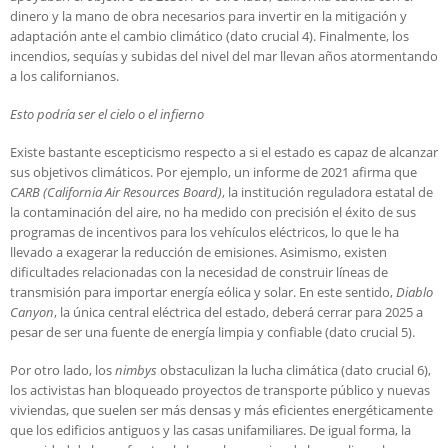
dinero y la mano de obra necesarios para invertir en la mitigación y
adaptación ante el cambio climático (dato crucial 4). Finalmente, los
incendios, sequías y subidas del nivel del mar llevan años atormentando
a los californianos.
Esto podría ser el cielo o el infierno
Existe bastante escepticismo respecto a si el estado es capaz de alcanzar
sus objetivos climáticos. Por ejemplo, un informe de 2021 afirma que
CARB (California Air Resources Board)
, la institución reguladora estatal de
la contaminación del aire, no ha medido con precisión el éxito de sus
programas de incentivos para los vehículos eléctricos, lo que le ha
llevado a exagerar la reducción de emisiones. Asimismo, existen
dificultades relacionadas con la necesidad de construir líneas de
transmisión para importar energía eólica y solar. En este sentido,
Diablo
Canyon
, la única central eléctrica del estado, deberá cerrar para 2025 a
pesar de ser una fuente de energía limpia y confiable (dato crucial 5).
Por otro lado, los
nimbys
obstaculizan la lucha climática (dato crucial 6),
los activistas han bloqueado proyectos de transporte público y nuevas
viviendas, que suelen ser más densas y más eficientes energéticamente
que los edificios antiguos y las casas unifamiliares. De igual forma, la