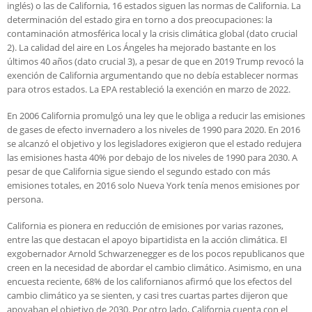
inglés) o las de California, 16 estados siguen las normas de California. La
determinación del estado gira en torno a dos preocupaciones: la
contaminación atmosférica local y la crisis climática global (dato crucial
2). La calidad del aire en Los Ángeles ha mejorado bastante en los
últimos 40 años (dato crucial 3), a pesar de que en 2019 Trump revocó la
exención de California argumentando que no debía establecer normas
para otros estados. La EPA restableció la exención en marzo de 2022.
En 2006 California promulgó una ley que le obliga a reducir las emisiones
de gases de efecto invernadero a los niveles de 1990 para 2020. En 2016
se alcanzó el objetivo y los legisladores exigieron que el estado redujera
las emisiones hasta 40% por debajo de los niveles de 1990 para 2030. A
pesar de que California sigue siendo el segundo estado con más
emisiones totales, en 2016 solo Nueva York tenía menos emisiones por
persona.
California es pionera en reducción de emisiones por varias razones,
entre las que destacan el apoyo bipartidista en la acción climática. El
exgobernador Arnold Schwarzenegger es de los pocos republicanos que
creen en la necesidad de abordar el cambio climático. Asimismo, en una
encuesta reciente, 68% de los californianos afirmó que los efectos del
cambio climático ya se sienten, y casi tres cuartas partes dijeron que
apoyaban el objetivo de 2030. Por otro lado, California cuenta con el