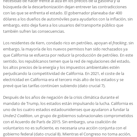
necesidad de hacer frente al alza en los precios de la gasolina y la
búsqueda de la descarbonización dejan entrever las contradicciones
con las que se enfrenta el estado. El gobernador planeaba dar 400
dólares a los dueños de automóviles para ayudarlos con la inflación, sin
embargo, esto deja fuera a los usuarios del transporte público que
también sufren las consecuencias.
Los residentes de Kern, condado rico en petróleo, apoyan el
fracking
, sin
embargo, la mayoría de los nuevos permisos han sido rechazados ya
que California se esfuerza por reducir la producción de petróleo. En este
sentido, los republicanos temen que la red de regulaciones del estado,
los altos precios de la energía y los impuestos ambientales estén
perjudicando la competitividad de California. En 2021, el coste de la
electricidad en California era el tercero más alto de los estados y se
prevé que las tarifas continúen subiendo (dato crucial 7).
Después de los años de negación de la crisis climática durante el
mandato de Trump, los estados están impulsando la lucha. California es
uno de los cuatro estados estadounidenses que ayudaron a fundar la
Under2 Coalition
, un grupo de gobiernos subnacionales comprometidos
con el Acuerdo de París de 2015. Sin embargo, una coalición de
voluntarios no es suficiente, es necesaria una acción conjunta con el
gobierno federal (dato crucial 8). Mientras el Congreso no toma acción,