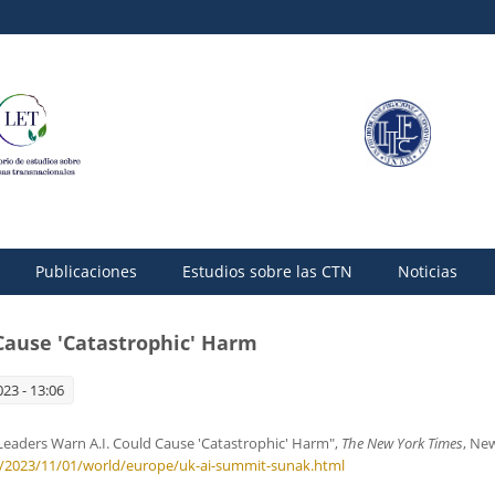
Publicaciones
Estudios sobre las CTN
Noticias
 Cause 'Catastrophic' Harm
23 - 13:06
Leaders Warn A.I. Could Cause 'Catastrophic' Harm",
The New York Times
, Ne
/2023/11/01/world/europe/uk-ai-summit-sunak.html