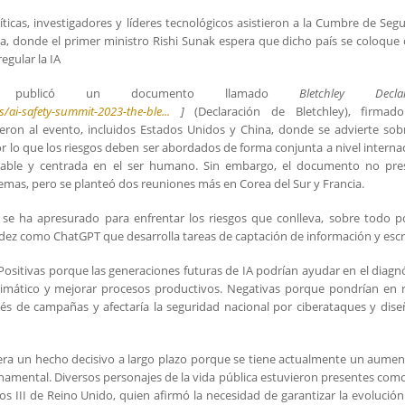
icas, investigadores y líderes tecnológicos asistieron a la Cumbre de Seg
taña, donde el primer ministro Rishi Sunak espera que dicho país se coloqu
egular la IA
taña publicó un documento llamado
Bletchley Declar
ai-safety-summit-2023-the-ble...
]
(Declaración de Bletchley), firmad
ieron al evento, incluidos Estados Unidos y China, donde se advierte sob
or lo que los riesgos deben ser abordados de forma conjunta a nivel interna
fiable y centrada en el ser humano. Sin embargo, el documento no pre
blemas, pero se planteó dos reuniones más en Corea del Sur y Francia.
 se ha apresurado para enfrentar los riesgos que conlleva, sobre todo p
ez como ChatGPT que desarrolla tareas de captación de información y escr
. Positivas porque las generaciones futuras de IA podrían ayudar en el diagn
imático y mejorar procesos productivos. Negativas porque pondrían en r
és de campañas y afectaría la seguridad nacional por ciberataques y dis
idera un hecho decisivo a largo plazo porque se tiene actualmente un aume
rnamental. Diversos personajes de la vida pública estuvieron presentes com
los III de Reino Unido, quien afirmó la necesidad de garantizar la evolución