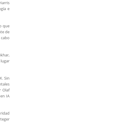
Harris
gía e
go que
nte de
a cabo
ekhar,
 lugar
X. Sin
ntales
r Olaf
 en IA
uridad
oteger