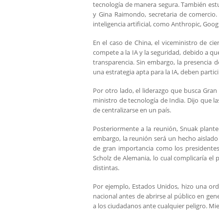
tecnología de manera segura. También est
y Gina Raimondo, secretaria de comercio.
inteligencia artificial, como Anthropic, Go
En el caso de China, el viceministro de ci
compete a la IA y la seguridad, debido a qu
transparencia. Sin embargo, la presencia de
una estrategia apta para la IA, deben parti
Por otro lado, el liderazgo que busca Gra
ministro de tecnología de India. Dijo que l
de centralizarse en un país.
Posteriormente a la reunión, Snuak plante
embargo, la reunión será un hecho aislad
de gran importancia como los presidentes
Scholz de Alemania, lo cual complicaría e
distintas.
Por ejemplo, Estados Unidos, hizo una ord
nacional antes de abrirse al público en ge
a los ciudadanos ante cualquier peligro. 