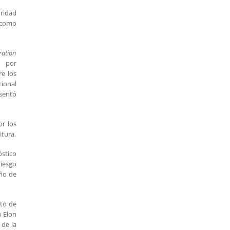
uridad
e como
ation
o por
re los
cional
sentó
or los
itura.
óstico
iesgo
eño de
nto de
o Elon
 de la