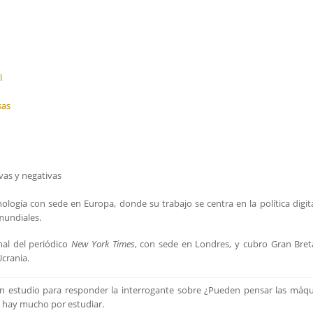
l
sas
ivas y negativas
logía con sede en Europa, donde su trabajo se centra en la política digita
 mundiales.
nal del periódico
New York Times
, con sede en Londres, y cubro Gran Bre
Ucrania.
un estudio para responder la interrogante sobre ¿Pueden pensar las máq
 hay mucho por estudiar.