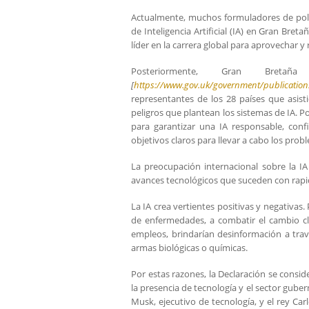
Actualmente, muchos formuladores de polít
de Inteligencia Artificial (IA) en Gran Bre
líder en la carrera global para aprovechar y r
Posteriormente, Gran Bre
[
https://www.gov.uk/government/publications/
representantes de los 28 países que asist
peligros que plantean los sistemas de IA. P
para garantizar una IA responsable, con
objetivos claros para llevar a cabo los pro
La preocupación internacional sobre la IA
avances tecnológicos que suceden con rapid
La IA crea vertientes positivas y negativas
de enfermedades, a combatir el cambio cl
empleos, brindarían desinformación a trav
armas biológicas o químicas.
Por estas razones, la Declaración se cons
la presencia de tecnología y el sector gube
Musk, ejecutivo de tecnología, y el rey Car