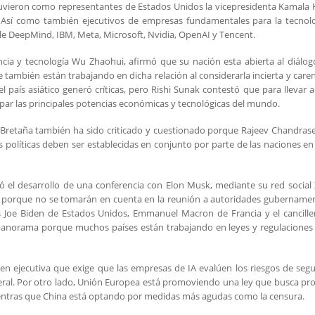
uvieron como representantes de Estados Unidos la vicepresidenta Kamala 
 Así como también ejecutivos de empresas fundamentales para la tecnolo
ogle DeepMind, IBM, Meta, Microsoft, Nvidia, OpenAI y Tencent.
encia y tecnología Wu Zhaohui, afirmó que su nación esta abierta al diálo
e también están trabajando en dicha relación al considerarla incierta y care
l país asiático generó críticas, pero Rishi Sunak contestó que para llevar 
cipar las principales potencias económicas y tecnológicas del mundo.
n Bretaña también ha sido criticado y cuestionado porque Rajeev Chandras
as políticas deben ser establecidas en conjunto por parte de las naciones en
ó el desarrollo de una conferencia con Elon Musk, mediante su red social 
o porque no se tomarán en cuenta en la reunión a autoridades gubername
 Joe Biden de Estados Unidos, Emmanuel Macron de Francia y el cancille
l panorama porque muchos países están trabajando en leyes y regulaciones
en ejecutiva que exige que las empresas de IA evalúen los riesgos de seg
neral. Por otro lado, Unión Europea está promoviendo una ley que busca pr
Mientras que China está optando por medidas más agudas como la censura.