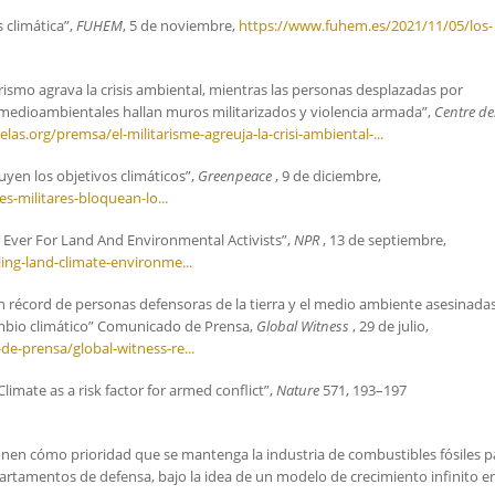
s climática”,
FUHEM
, 5 de noviembre,
https://www.fuhem.es/2021/11/05/los-
tarismo agrava la crisis ambiental, mientras las personas desplazadas por
 medioambientales hallan muros militarizados y violencia armada”,
Centre de
elas.org/premsa/el-militarisme-agreuja-la-crisi-ambiental-...
uyen los objetivos climáticos”,
Greenpeace
, 9 de diciembre,
s-militares-bloquean-lo...
r Ever For Land And Environmental Activists”,
NPR
, 13 de septiembre,
ing-land-climate-environme...
un récord de personas defensoras de la tierra y el medio ambiente asesinada
ambio climático” Comunicado de Prensa,
Global Witness
, 29 de julio,
e-prensa/global-witness-re...
“Climate as a risk factor for armed conflict”,
Nature
571, 193–197
 ponen cómo prioridad que se mantenga la industria de combustibles fósiles p
artamentos de defensa, bajo la idea de un modelo de crecimiento infinito e