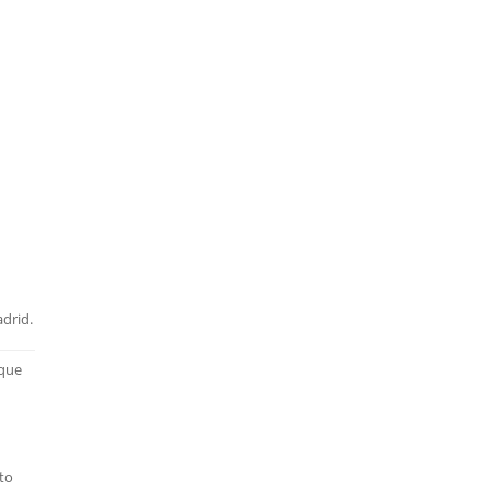
adrid.
 que
nto