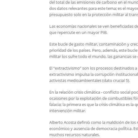
del total de las emisiones de carbono en el mun
dos datos relevantes para este tema; es el mayor
presupuesto solo en la protección militar al tran
Las economías nacionales se ven beneficiadas de
que repercute en un mayor PIB.
Este bucle de gasto militar, contaminación y crec
prioridad de los países. Pero, además, este bucl
militar los sufre todo el mundo, las ganancias se
El “extractivismo” son los procesos destinados a 
extractivismo impulsa la corrupción institucional
activistas medioambientales (dato crucial 5).
En la relación crisis climática - conflicto socia
ocasiones por la explotación de combustibles fósil
falacia; la primera es que la crisis climática es l
intervención militar.
Alberto Acosta definió como la maldición de los r
económico y ausencia de democracia política. Est
muchos recursos naturales.