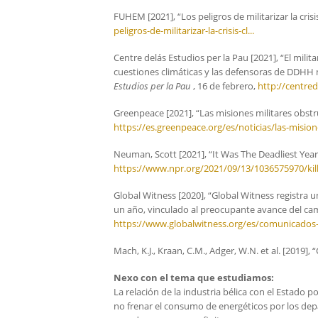
FUHEM [2021], “Los peligros de militarizar la crisi
peligros-de-militarizar-la-crisis-cl...
Centre delás Estudios per la Pau [2021], “El mili
cuestiones climáticas y las defensoras de DDHH
Estudios per la Pau
, 16 de febrero,
http://centred
Greenpeace [2021], “Las misiones militares obstr
https://es.greenpeace.org/es/noticias/las-misione
Neuman, Scott [2021], “It Was The Deadliest Yea
https://www.npr.org/2021/09/13/1036575970/kill
Global Witness [2020], “Global Witness registra 
un año, vinculado al preocupante avance del c
https://www.globalwitness.org/es/comunicados-d
Mach, K.J., Kraan, C.M., Adger, W.N. et al. [2019], 
Nexo con el tema que estudiamos:
La relación de la industria bélica con el Estado
no frenar el consumo de energéticos por los dep