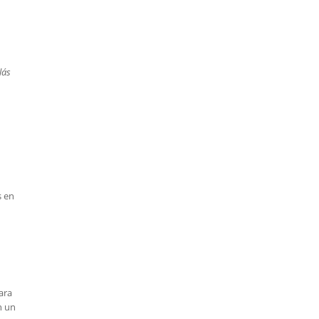
lás
s en
ara
n un