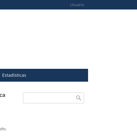
Usuario
Estadísticas
ica
Formulario de búsqueda
Buscar
alto
,