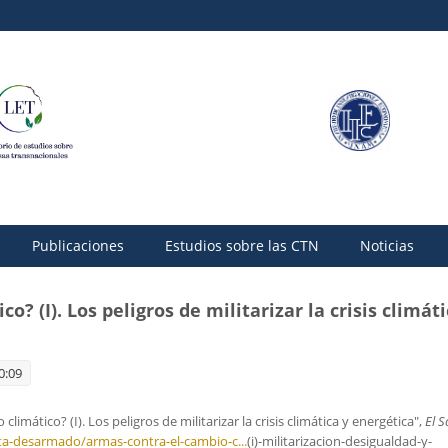
Publicaciones
Estudios sobre las CTN
Noticias
? (I). Los peligros de militarizar la crisis climát
0:09
limático? (I). Los peligros de militarizar la crisis climática y energética",
El S
ta-desarmado/armas-contra-el-cambio-c...
(i)-militarizacion-desigualdad-y-