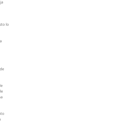
ja
sto lo
la
 de
de
le
na
nto
n