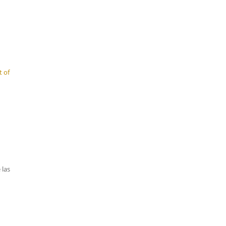
t of
 las