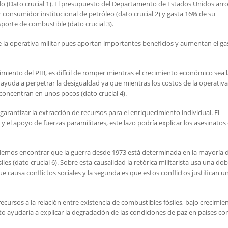
do (Dato crucial 1). El presupuesto del Departamento de Estados Unidos arro
 consumidor institucional de petróleo (dato crucial 2) y gasta 16% de su
sporte de combustible (dato crucial 3).
 la operativa militar pues aportan importantes beneficios y aumentan el ga
imiento del PIB, es difícil de romper mientras el crecimiento económico sea 
e ayuda a perpetrar la desigualdad ya que mientras los costos de la operativa
 concentran en unos pocos (dato crucial 4).
garantizar la extracción de recursos para el enriquecimiento individual. El
 y el apoyo de fuerzas paramilitares, este lazo podría explicar los asesinatos
l podemos encontrar que la guerra desde 1973 está determinada en la mayoría 
es (dato crucial 6). Sobre esta causalidad la retórica militarista usa una dob
a que causa conflictos sociales y la segunda es que estos conflictos justifican u
ecursos a la relación entre existencia de combustibles fósiles, bajo crecimie
o ayudaría a explicar la degradación de las condiciones de paz en países co