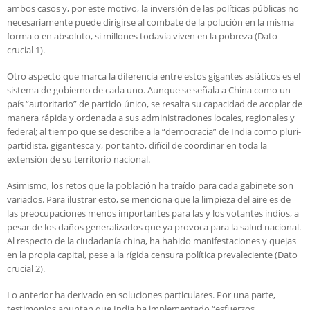
ambos casos y, por este motivo, la inversión de las políticas públicas no
necesariamente puede dirigirse al combate de la polución en la misma
forma o en absoluto, si millones todavía viven en la pobreza (Dato
crucial 1).
Otro aspecto que marca la diferencia entre estos gigantes asiáticos es el
sistema de gobierno de cada uno. Aunque se señala a China como un
país “autoritario” de partido único, se resalta su capacidad de acoplar de
manera rápida y ordenada a sus administraciones locales, regionales y
federal; al tiempo que se describe a la “democracia” de India como pluri-
partidista, gigantesca y, por tanto, difícil de coordinar en toda la
extensión de su territorio nacional.
Asimismo, los retos que la población ha traído para cada gabinete son
variados. Para ilustrar esto, se menciona que la limpieza del aire es de
las preocupaciones menos importantes para las y los votantes indios, a
pesar de los daños generalizados que ya provoca para la salud nacional.
Al respecto de la ciudadanía china, ha habido manifestaciones y quejas
en la propia capital, pese a la rígida censura política prevaleciente (Dato
crucial 2).
Lo anterior ha derivado en soluciones particulares. Por una parte,
testimonios apuntan que India ha implementado “esfuerzos