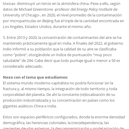
tóxicas- disminuyó un tercio en la atmósfera china. Pese a ello, según
datos de Michael Greenstone -profesor del
Energy Policy Institute
de
University of Chicago-, en 2020, el nivel promedio de la contaminación
por microparticulas en Beijing fue el triple de la cantidad encontrada en
Los Angeles, Estados Unidos, durante el mismo año.
5. Entre 2013 y 2020, la concentración de contaminantes del aire se ha
mantenido prácticamente igual en India. A finales del 2022, el gobierno
indio informó a su población que la calidad de su aire se clasificaba
como “pobre”, otorgándole un índice de puntuación “muy poco
saludable” de 294. Cabe decir que todo puntaje igual o menor a 50 es
considerado adecuado.
Nexo con el tema que estudiamos:
El sistema mundo moderno-capitalista no podría funcionar sin la
fractura y, al mismo tiempo, la integración de todo territorio y toda
corporalidad del planeta. De ahí la constante (re)localización de su
producción industrializada y su concentración en países como los
gigantes asiáticos China e India.
Estos son espacios periféricos configurados, donde la enorme densidad
demográfica, las herencias coloniales, la (neo)dependencia, las
crecientes deudas externas, la descampesinización y proletarización de