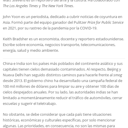
Matt Stevens es un reportero del arte y la cultura. Ha colaborado con
The Los Angeles Times
y
The New York Times
.
John Yoon es un periodista, dedicado a cubrir noticias de coyuntura en
Asia. Formó parte del equipo ganador del Pulitzer
Prize for Public Service
en 2021, por su rastreo de la pandemia por la COVID-19.
Keith Bradsher es un economista, docente y reportero estadounidense.
Escribe sobre economía, negocios transporte, telecomunicaciones,
energía, salud y medio ambiente.
China e India son los países más poblados del continente asiático y sus
capitales tienen cielos demasiado contaminados. Al respecto, Beijing y
Nueva Delhi han seguido distintos caminos para hacerle frente al
smog
desde 2013. El gobierno chino ha desarrollado una campaña federal de
100 mil millones de dólares para limpiar su aire y obtener 100 días de
cielos despejados anuales. Por su lado, las autoridades indias se han
limitado a momentáneamente reducir el tráfico de automóviles, cerrar
escuelas y sugerir el teletrabajo.
No obstante, se debe considerar que cada país tiene situaciones
históricas, económicas y culturales específicas, por solo mencionar
algunas. Las prioridades, en consecuencia, no son las mismas para