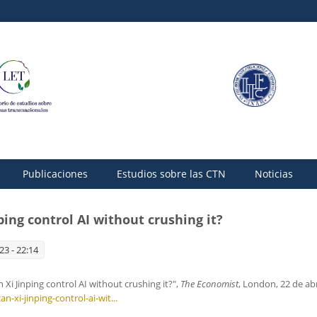
Publicaciones
Estudios sobre las CTN
Noticias
ing control AI without crushing it?
3 - 22:14
i Jinping control AI without crushing it?",
The Economist
, London, 22 de abr
xi-jinping-control-ai-wit...