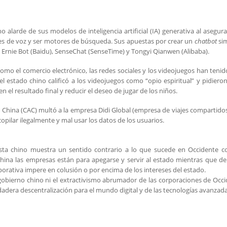
alarde de sus modelos de inteligencia artificial (IA) generativa al asegur
es de voz y ser motores de búsqueda. Sus apuestas por crear un
chatbot
sim
 Ernie Bot (Baidu), SenseChat (SenseTime) y Tongyi Qianwen (Alibaba).
omo el comercio electrónico, las redes sociales y los videojuegos han teni
 estado chino calificó a los videojuegos como “opio espiritual” y pidieron
el resultado final y reducir el deseo de jugar de los niños.
e China (CAC) multó a la empresa Didi Global (empresa de viajes compartido
copilar ilegalmente y mal usar los datos de los usuarios.
nista chino muestra un sentido contrario a lo que sucede en Occidente c
ina las empresas están para apegarse y servir al estado mientras que de
porativa impere en colusión o por encima de los intereses del estado.
l gobierno chino ni el extractivismo abrumador de las corporaciones de Occ
adera descentralización para el mundo digital y de las tecnologías avanzada