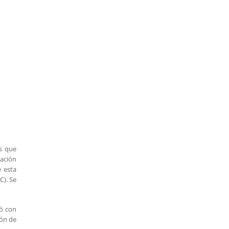
es que
nación
e esta
C). Se
ió con
ión de