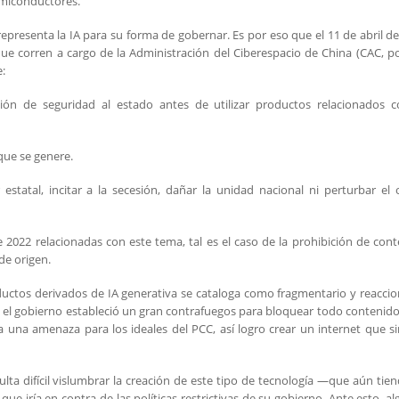
emiconductores.
presenta la IA para su forma de gobernar. Es por eso que el 11 de abril d
 que corren a cargo de la Administración del Ciberespacio de China (CAC, p
e:
ón de seguridad al estado antes de utilizar productos relacionados c
que se genere.
estatal, incitar a la secesión, dañar la unidad nacional ni perturbar el
 2022 relacionadas con este tema, tal es el caso de la prohibición de con
de origen.
oductos derivados de IA generativa se cataloga como fragmentario y reaccio
a, el gobierno estableció un gran contrafuegos para bloquear todo contenido
 una amenaza para los ideales del PCC, así logro crear un internet que si
sulta difícil vislumbrar la creación de este tipo de tecnología —que aún tie
 iría en contra de las políticas restrictivas de su gobierno. Ante esto, a