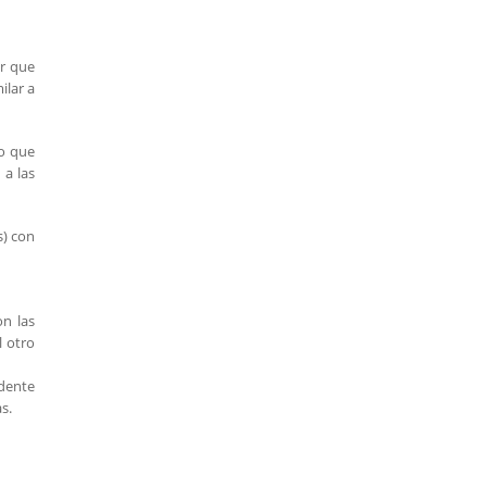
ar que
ilar a
do que
 a las
s) con
on las
l otro
idente
s.