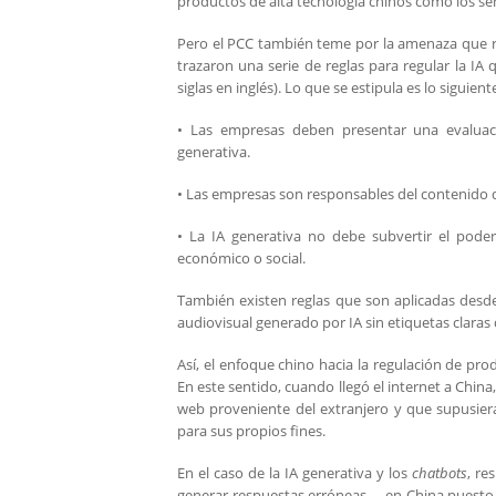
productos de alta tecnología chinos como los s
Pero el PCC también teme por la amenaza que re
trazaron una serie de reglas para regular la IA
siglas en inglés). Lo que se estipula es lo siguient
• Las empresas deben presentar una evaluaci
generativa.
• Las empresas son responsables del contenido 
• La IA generativa no debe subvertir el poder 
económico o social.
También existen reglas que son aplicadas desde
audiovisual generado por IA sin etiquetas claras 
Así, el enfoque chino hacia la regulación de pr
En este sentido, cuando llegó el internet a Chin
web proveniente del extranjero y que supusiera
para sus propios fines.
En el caso de la IA generativa y los
chatbots
, re
generar respuestas erróneas— en China puesto que