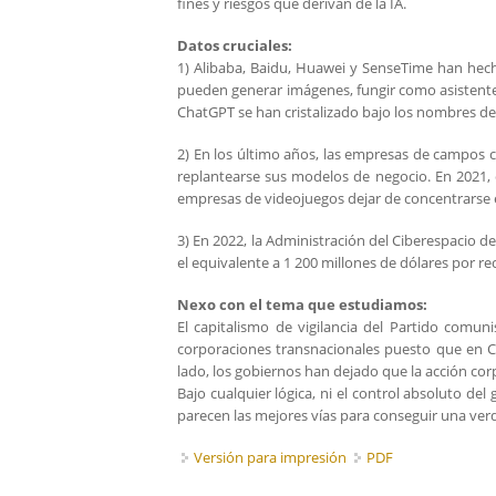
fines y riesgos que derivan de la IA.
Datos cruciales:
1) Alibaba, Baidu, Huawei y SenseTime han hecho 
pueden generar imágenes, fungir como asistent
ChatGPT se han cristalizado bajo los nombres de
2) En los último años, las empresas de campos c
replantearse sus modelos de negocio. En 2021, el
empresas de videojuegos dejar de concentrarse en 
3) En 2022, la Administración del Ciberespacio d
el equivalente a 1 200 millones de dólares por re
Nexo con el tema que estudiamos:
El capitalismo de vigilancia del Partido comu
corporaciones transnacionales puesto que en Ch
lado, los gobiernos han dejado que la acción cor
Bajo cualquier lógica, ni el control absoluto de
parecen las mejores vías para conseguir una verd
Versión para impresión
PDF