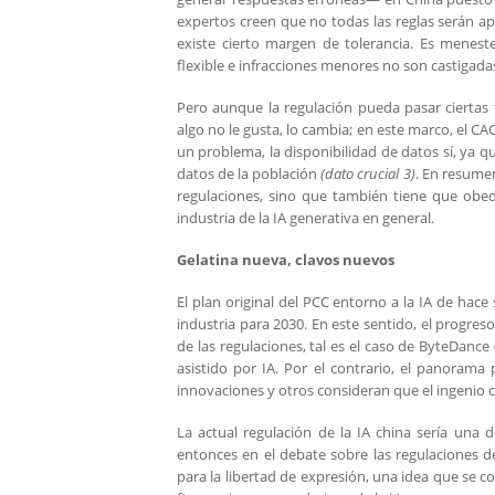
expertos creen que no todas las reglas serán ap
existe cierto margen de tolerancia. Es menes
flexible e infracciones menores no son castigada
Pero aunque la regulación pueda pasar ciertas f
algo no le gusta, lo cambia; en este marco, el CA
un problema, la disponibilidad de datos sí, ya 
datos de la población
(dato crucial 3)
. En resumen
regulaciones, sino que también tiene que obede
industria de la IA generativa en general.
Gelatina nueva, clavos nuevos
El plan original del PCC entorno a la IA de hac
industria para 2030. En este sentido, el progres
de las regulaciones, tal es el caso de ByteDanc
asistido por IA. Por el contrario, el panorama 
innovaciones y otros consideran que el ingenio 
La actual regulación de la IA china sería una 
entonces en el debate sobre las regulaciones de
para la libertad de expresión, una idea que se c