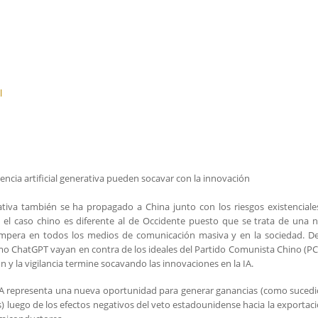
l
gencia artificial generativa pueden socavar con la innovación
nerativa también se ha propagado a China junto con los riesgos existencial
 el caso chino es diferente al de Occidente puesto que se trata de una 
 impera en todos los medios de comunicación masiva y en la sociedad. D
o ChatGPT vayan en contra de los ideales del Partido Comunista Chino (PC
 y la vigilancia termine socavando las innovaciones en la IA.
n IA representa una nueva oportunidad para generar ganancias (como suced
tes) luego de los efectos negativos del veto estadounidense hacia la exportac