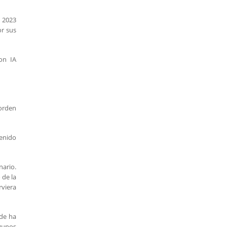
e 2023
or sus
on IA
 orden
tenido
nario.
 de la
rviera
nde ha
lgunos