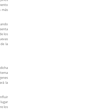
amento
n más
cuando
esenta
de los
nuevas
 de la
 dicha
l tema
ágenes
ará la
nfluir
 lugar
re los