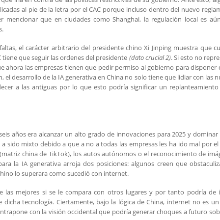
licadas al pie de la letra por el CAC porque incluso dentro del nuevo regl
ter mencionar que en ciudades como Shanghai, la regulación local es aú
s.
altas, el carácter arbitrario del presidente chino Xi Jinping muestra que 
C tiene que seguir las ordenes del presidente
(dato crucial 2)
. Si esto no repr
que ahora las empresas tienen que pedir permiso al gobierno para disponer 
, el desarrollo de la IA generativa en China no solo tiene que lidiar con las 
cer a las antiguas por lo que esto podría significar un replanteamiento
e seis años era alcanzar un alto grado de innovaciones para 2025 y dominar
o a sido mixto debido a que a no a todas las empresas les ha ido mal por e
e (matriz china de TikTok), los autos autónomos o el reconocimiento de im
para la IA generativa arroja dos posiciones: algunos creen que obstaculiz
chino lo superara como sucedió con internet.
de las mejores si se le compara con otros lugares y por tanto podría de i
 dicha tecnología. Ciertamente, bajo la lógica de China, internet no es un
ontrapone con la visión occidental que podría generar choques a futuro sob