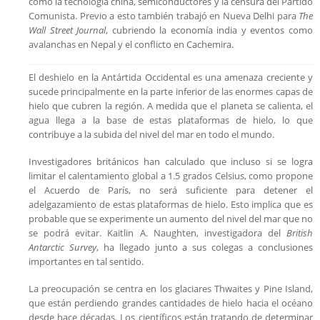
como la tecnología china, semiconductores y la censura del Partido
Comunista. Previo a esto también trabajó en Nueva Delhi para
The
Wall Street Journal
, cubriendo la economía india y eventos como
avalanchas en Nepal y el conflicto en Cachemira.
El deshielo en la Antártida Occidental es una amenaza creciente y
sucede principalmente en la parte inferior de las enormes capas de
hielo que cubren la región. A medida que el planeta se calienta, el
agua llega a la base de estas plataformas de hielo, lo que
contribuye a la subida del nivel del mar en todo el mundo.
Investigadores británicos han calculado que incluso si se logra
limitar el calentamiento global a 1.5 grados Celsius, como propone
el Acuerdo de París, no será suficiente para detener el
adelgazamiento de estas plataformas de hielo. Esto implica que es
probable que se experimente un aumento del nivel del mar que no
se podrá evitar. Kaitlin A. Naughten, investigadora del
British
Antarctic Survey
, ha llegado junto a sus colegas a conclusiones
importantes en tal sentido.
La preocupación se centra en los glaciares Thwaites y Pine Island,
que están perdiendo grandes cantidades de hielo hacia el océano
desde hace décadas. Los científicos están tratando de determinar