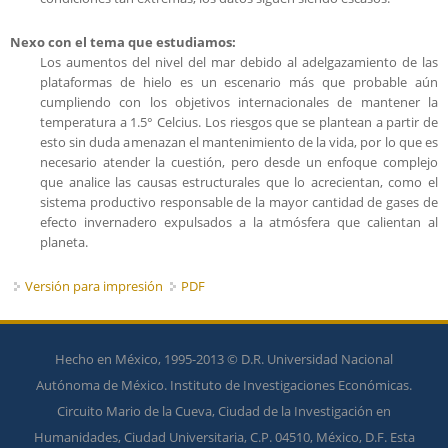
Nexo con el tema que estudiamos:
Los aumentos del nivel del mar debido al adelgazamiento de las
plataformas de hielo es un escenario más que probable aún
cumpliendo con los objetivos internacionales de mantener la
temperatura a 1.5° Celcius. Los riesgos que se plantean a partir de
esto sin duda amenazan el mantenimiento de la vida, por lo que es
necesario atender la cuestión, pero desde un enfoque complejo
que analice las causas estructurales que lo acrecientan, como el
sistema productivo responsable de la mayor cantidad de gases de
efecto invernadero expulsados a la atmósfera que calientan al
planeta.
Versión para impresión
PDF
Hecho en México, 1995-2013 © D.R. Universidad Nacional
Autónoma de México. Instituto de Investigaciones Económicas.
Circuito Mario de la Cueva, Ciudad de la Investigación en
Humanidades, Ciudad Universitaria, C.P. 04510, México, D.F. Esta