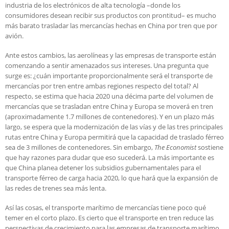
industria de los electrónicos de alta tecnología –donde los
consumidores desean recibir sus productos con prontitud– es mucho
más barato trasladar las mercancías hechas en China por tren que por
avión.
Ante estos cambios, las aerolíneas y las empresas de transporte están
comenzando a sentir amenazados sus intereses. Una pregunta que
surge es: ¿cuán importante proporcionalmente será el transporte de
mercancías por tren entre ambas regiones respecto del total? Al
respecto, se estima que hacia 2020 una décima parte del volumen de
mercancías que se trasladan entre China y Europa se moverá en tren
(aproximadamente 1.7 millones de contenedores). Y en un plazo más
largo, se espera que la modernización de las vías y de las tres principales
rutas entre China y Europa permitirá que la capacidad de traslado férreo
sea de 3 millones de contenedores. Sin embargo,
The Economist
sostiene
que hay razones para dudar que eso sucederá. La más importante es
que China planea detener los subsidios gubernamentales para el
transporte férreo de carga hacia 2020, lo que hará que la expansión de
las redes de trenes sea más lenta.
Así las cosas, el transporte marítimo de mercancías tiene poco qué
temer en el corto plazo. Es cierto que el transporte en tren reduce las
perspectivas de crecimiento para las empresas de transporte marítimo