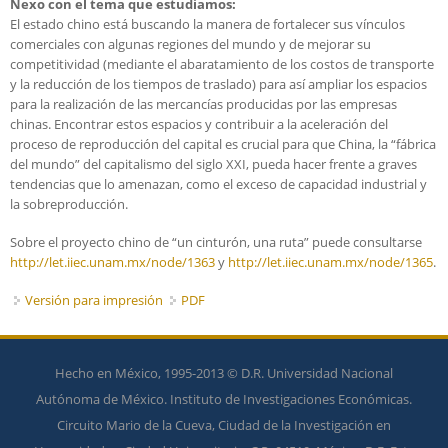
Nexo con el tema que estudiamos:
El estado chino está buscando la manera de fortalecer sus vínculos
comerciales con algunas regiones del mundo y de mejorar su
competitividad (mediante el abaratamiento de los costos de transporte
y la reducción de los tiempos de traslado) para así ampliar los espacios
para la realización de las mercancías producidas por las empresas
chinas. Encontrar estos espacios y contribuir a la aceleración del
proceso de reproducción del capital es crucial para que China, la “fábrica
del mundo” del capitalismo del siglo XXI, pueda hacer frente a graves
tendencias que lo amenazan, como el exceso de capacidad industrial y
la sobreproducción.
Sobre el proyecto chino de “un cinturón, una ruta” puede consultarse
http://let.iiec.unam.mx/node/1363
y
http://let.iiec.unam.mx/node/1365
.
Versión para impresión
PDF
Hecho en México, 1995-2013 © D.R. Universidad Nacional
Autónoma de México. Instituto de Investigaciones Económicas.
Circuito Mario de la Cueva, Ciudad de la Investigación en