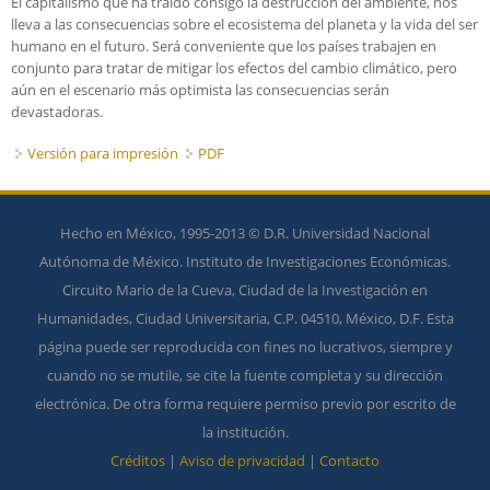
El capitalismo que ha traído consigo la destrucción del ambiente, nos
lleva a las consecuencias sobre el ecosistema del planeta y la vida del ser
humano en el futuro. Será conveniente que los países trabajen en
conjunto para tratar de mitigar los efectos del cambio climático, pero
aún en el escenario más optimista las consecuencias serán
devastadoras.
Versión para impresión
PDF
Hecho en México, 1995-2013 © D.R. Universidad Nacional
Autónoma de México. Instituto de Investigaciones Económicas.
Circuito Mario de la Cueva, Ciudad de la Investigación en
Humanidades, Ciudad Universitaria, C.P. 04510, México, D.F. Esta
página puede ser reproducida con fines no lucrativos, siempre y
cuando no se mutile, se cite la fuente completa y su dirección
electrónica. De otra forma requiere permiso previo por escrito de
la institución.
Créditos
|
Aviso de privacidad
|
Contacto