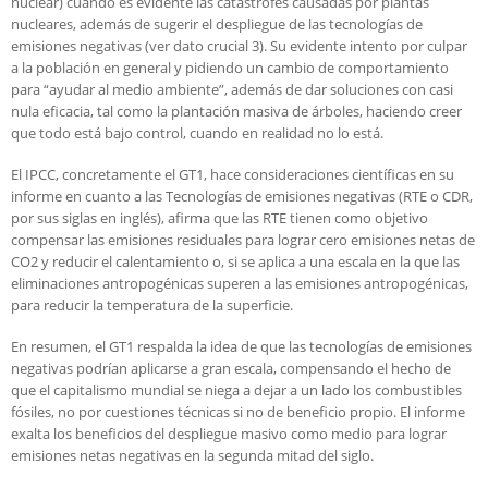
nuclear) cuando es evidente las catástrofes causadas por plantas
nucleares, además de sugerir el despliegue de las tecnologías de
emisiones negativas (ver dato crucial 3). Su evidente intento por culpar
a la población en general y pidiendo un cambio de comportamiento
para “ayudar al medio ambiente”, además de dar soluciones con casi
nula eficacia, tal como la plantación masiva de árboles, haciendo creer
que todo está bajo control, cuando en realidad no lo está.
El IPCC, concretamente el GT1, hace consideraciones científicas en su
informe en cuanto a las Tecnologías de emisiones negativas (RTE o CDR,
por sus siglas en inglés), afirma que las RTE tienen como objetivo
compensar las emisiones residuales para lograr cero emisiones netas de
CO2 y reducir el calentamiento o, si se aplica a una escala en la que las
eliminaciones antropogénicas superen a las emisiones antropogénicas,
para reducir la temperatura de la superficie.
En resumen, el GT1 respalda la idea de que las tecnologías de emisiones
negativas podrían aplicarse a gran escala, compensando el hecho de
que el capitalismo mundial se niega a dejar a un lado los combustibles
fósiles, no por cuestiones técnicas si no de beneficio propio. El informe
exalta los beneficios del despliegue masivo como medio para lograr
emisiones netas negativas en la segunda mitad del siglo.