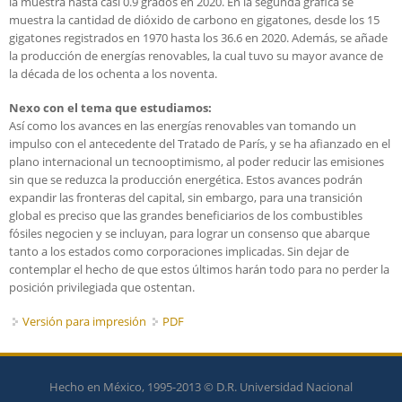
la muestra hasta casi 0.9 grados en 2020. En la segunda gráfica se
muestra la cantidad de dióxido de carbono en gigatones, desde los 15
gigatones registrados en 1970 hasta los 36.6 en 2020. Además, se añade
la producción de energías renovables, la cual tuvo su mayor avance de
la década de los ochenta a los noventa.
Nexo con el tema que estudiamos:
Así como los avances en las energías renovables van tomando un
impulso con el antecedente del Tratado de París, y se ha afianzado en el
plano internacional un tecnooptimismo, al poder reducir las emisiones
sin que se reduzca la producción energética. Estos avances podrán
expandir las fronteras del capital, sin embargo, para una transición
global es preciso que las grandes beneficiarios de los combustibles
fósiles negocien y se incluyan, para lograr un consenso que abarque
tanto a los estados como corporaciones implicadas. Sin dejar de
contemplar el hecho de que estos últimos harán todo para no perder la
posición privilegiada que ostentan.
Versión para impresión
PDF
Hecho en México, 1995-2013 © D.R. Universidad Nacional