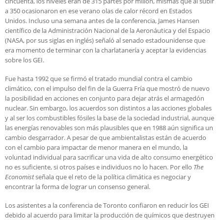
cincuenta, los niveles eran de 315 partes por millón, mismas que al subir
a 350 ocasionaron en ese verano olas de calor récord en Estados
Unidos. Incluso una semana antes de la conferencia, James Hansen
científico de la Administración Nacional de la Aeronáutica y del Espacio
(NASA, por sus siglas en inglés) señaló al senado estadounidense que
era momento de terminar con la charlatanería y aceptar la evidencias
sobre los GEI.
Fue hasta 1992 que se firmó el tratado mundial contra el cambio
climático, con el impulso del fin de la Guerra Fría que mostró de nuevo
la posibilidad en acciones en conjunto para dejar atrás el armagedón
nuclear. Sin embargo, los acuerdos son distintos a las acciones globales
y al ser los combustibles fósiles la base de la sociedad industrial, aunque
las energías renovables son más plausibles que en 1988 aún significa un
cambio desgarrador. A pesar de que ambientalistas están de acuerdo
con el cambio para impactar de menor manera en el mundo, la
voluntad individual para sacrificar una vida de alto consumo energético
no es suficiente, si otros países e individuos no lo hacen. Por ello
The
Economist
señala que el reto de la política climática es negociar y
encontrar la forma de lograr un consenso general.
Los asistentes a la conferencia de Toronto confiaron en reducir los GEI
debido al acuerdo para limitar la producción de químicos que destruyen