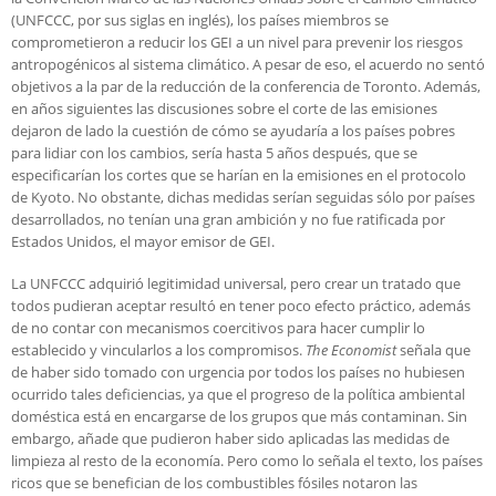
(UNFCCC, por sus siglas en inglés), los países miembros se
comprometieron a reducir los GEI a un nivel para prevenir los riesgos
antropogénicos al sistema climático. A pesar de eso, el acuerdo no sentó
objetivos a la par de la reducción de la conferencia de Toronto. Además,
en años siguientes las discusiones sobre el corte de las emisiones
dejaron de lado la cuestión de cómo se ayudaría a los países pobres
para lidiar con los cambios, sería hasta 5 años después, que se
especificarían los cortes que se harían en la emisiones en el protocolo
de Kyoto. No obstante, dichas medidas serían seguidas sólo por países
desarrollados, no tenían una gran ambición y no fue ratificada por
Estados Unidos, el mayor emisor de GEI.
La UNFCCC adquirió legitimidad universal, pero crear un tratado que
todos pudieran aceptar resultó en tener poco efecto práctico, además
de no contar con mecanismos coercitivos para hacer cumplir lo
establecido y vincularlos a los compromisos.
The Economist
señala que
de haber sido tomado con urgencia por todos los países no hubiesen
ocurrido tales deficiencias, ya que el progreso de la política ambiental
doméstica está en encargarse de los grupos que más contaminan. Sin
embargo, añade que pudieron haber sido aplicadas las medidas de
limpieza al resto de la economía. Pero como lo señala el texto, los países
ricos que se benefician de los combustibles fósiles notaron las