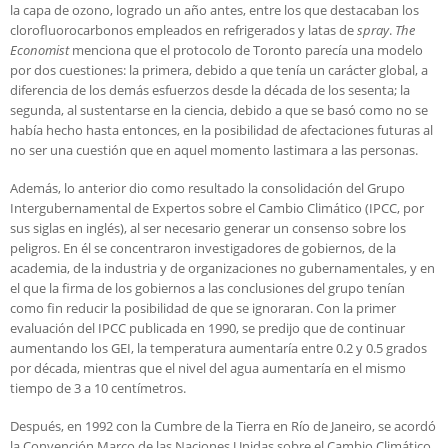
la capa de ozono, logrado un año antes, entre los que destacaban los
clorofluorocarbonos empleados en refrigerados y latas de
spray
.
The
Economist
menciona que el protocolo de Toronto parecía una modelo
por dos cuestiones: la primera, debido a que tenía un carácter global, a
diferencia de los demás esfuerzos desde la década de los sesenta; la
segunda, al sustentarse en la ciencia, debido a que se basó como no se
había hecho hasta entonces, en la posibilidad de afectaciones futuras al
no ser una cuestión que en aquel momento lastimara a las personas.
Además, lo anterior dio como resultado la consolidación del Grupo
Intergubernamental de Expertos sobre el Cambio Climático (IPCC, por
sus siglas en inglés), al ser necesario generar un consenso sobre los
peligros. En él se concentraron investigadores de gobiernos, de la
academia, de la industria y de organizaciones no gubernamentales, y en
el que la firma de los gobiernos a las conclusiones del grupo tenían
como fin reducir la posibilidad de que se ignoraran. Con la primer
evaluación del IPCC publicada en 1990, se predijo que de continuar
aumentando los GEI, la temperatura aumentaría entre 0.2 y 0.5 grados
por década, mientras que el nivel del agua aumentaría en el mismo
tiempo de 3 a 10 centímetros.
Después, en 1992 con la Cumbre de la Tierra en Río de Janeiro, se acordó
la Convención Marco de las Naciones Unidas sobre el Cambio Climático