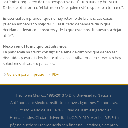
sistémico, requieren de una perspectiva del futuro audaz y holística.
Dicho de otra forma, “el futuro será de quien esté dispuesto a tomarlo”.
Es esencial comprender que no hay retorno de la crisis. Las cosas
pueden empeorar o mejorar. “El resultado dependerá de lo que
decidamos llevar con nosotros y de lo que estemos dispuestos a dejar
atrás”.
Nexo con el tema que estudiamos:
La pandemia ha traído consigo una serie de cambios que deben ser
discutidos y estudiados frente al colapso civilizatorio en curso. No hay
soluciones aisladas o parciales.
Versión para impresión
PDF
Hecho en México, 1995-2013 © D.R. Universidad Nacional
Autónoma de México. Instituto de Investigaciones Económicas.
Circuito Mario de la Cueva, Ciudad de la Investigación en
Humanidades, Ciudad Universitaria, C.P. 04510, México, D.F. Esta
página puede ser reproducida con fines no lucrativos, siempre y