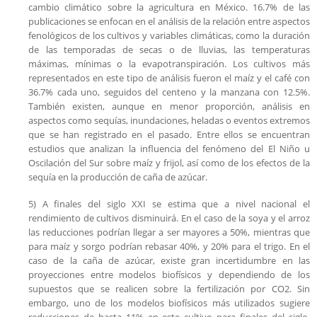
cambio climático sobre la agricultura en México. 16.7% de las
publicaciones se enfocan en el análisis de la relación entre aspectos
fenológicos de los cultivos y variables climáticas, como la duración
de las temporadas de secas o de lluvias, las temperaturas
máximas, mínimas o la evapotranspiración. Los cultivos más
representados en este tipo de análisis fueron el maíz y el café con
36.7% cada uno, seguidos del centeno y la manzana con 12.5%.
También existen, aunque en menor proporción, análisis en
aspectos como sequías, inundaciones, heladas o eventos extremos
que se han registrado en el pasado. Entre ellos se encuentran
estudios que analizan la influencia del fenómeno del El Niño u
Oscilación del Sur sobre maíz y frijol, así como de los efectos de la
sequía en la producción de caña de azúcar.
5) A finales del siglo XXI se estima que a nivel nacional el
rendimiento de cultivos disminuirá. En el caso de la soya y el arroz
las reducciones podrían llegar a ser mayores a 50%, mientras que
para maíz y sorgo podrían rebasar 40%, y 20% para el trigo. En el
caso de la caña de azúcar, existe gran incertidumbre en las
proyecciones entre modelos biofísicos y dependiendo de los
supuestos que se realicen sobre la fertilización por CO2. Sin
embargo, uno de los modelos biofísicos más utilizados sugiere
reducciones de hasta 11% en este cultivo para finales del siglo.