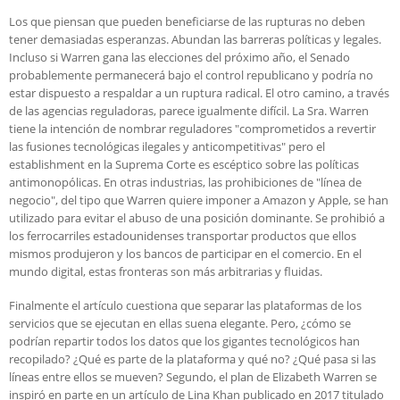
Los que piensan que pueden beneficiarse de las rupturas no deben
tener demasiadas esperanzas. Abundan las barreras políticas y legales.
Incluso si Warren gana las elecciones del próximo año, el Senado
probablemente permanecerá bajo el control republicano y podría no
estar dispuesto a respaldar a un ruptura radical. El otro camino, a través
de las agencias reguladoras, parece igualmente difícil. La Sra. Warren
tiene la intención de nombrar reguladores "comprometidos a revertir
las fusiones tecnológicas ilegales y anticompetitivas" pero el
establishment en la Suprema Corte es escéptico sobre las políticas
antimonopólicas. En otras industrias, las prohibiciones de "línea de
negocio", del tipo que Warren quiere imponer a Amazon y Apple, se han
utilizado para evitar el abuso de una posición dominante. Se prohibió a
los ferrocarriles estadounidenses transportar productos que ellos
mismos produjeron y los bancos de participar en el comercio. En el
mundo digital, estas fronteras son más arbitrarias y fluidas.
Finalmente el artículo cuestiona que separar las plataformas de los
servicios que se ejecutan en ellas suena elegante. Pero, ¿cómo se
podrían repartir todos los datos que los gigantes tecnológicos han
recopilado? ¿Qué es parte de la plataforma y qué no? ¿Qué pasa si las
líneas entre ellos se mueven? Segundo, el plan de Elizabeth Warren se
inspiró en parte en un artículo de Lina Khan publicado en 2017 titulado