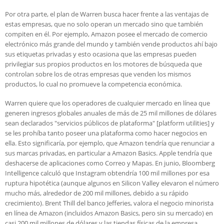
Por otra parte, el plan de Warren busca hacer frente a las ventajas de
estas empresas, que no solo operan un mercado sino que también
compiten en él. Por ejemplo, Amazon posee el mercado de comercio
electrónico más grande del mundo y también vende productos ahí bajo
sus etiquetas privadas y esto ocasiona que las empresas pueden
privilegiar sus propios productos en los motores de búsqueda que
controlan sobre los de otras empresas que venden los mismos
productos, lo cual no promueve la competencia económica.
Warren quiere que los operadores de cualquier mercado en línea que
generen ingresos globales anuales de más de 25 mil millones de dólares
sean declarados "servicios públicos de plataforma" [platform utilities] y
se les prohíba tanto poseer una plataforma como hacer negocios en
ella. Esto significaría, por ejemplo, que Amazon tendría que renunciar a
sus marcas privadas, en particular a Amazon Basics. Apple tendría que
deshacerse de aplicaciones como Correo y Mapas. En junio, Bloomberg
Intelligence calculó que Instagram obtendría 100 mil millones por esa
ruptura hipotética (aunque algunos en Silicon Valley elevaron el número
mucho más, alrededor de 200 mil millones, debido a su rápido
crecimiento). Brent Thill del banco Jefferies, valora el negocio minorista
en línea de Amazon (incluidos Amazon Basics, pero sin su mercado) en
casi 200 mil millones de dólares y las tiendas físicas de la empresa