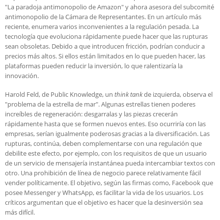
"La paradoja antimonopolio de Amazon" y ahora asesora del subcomité
antimonopolio de la Cámara de Representantes. En un artículo más
reciente, enumera varios inconvenientes a la regulación pesada. La
tecnología que evoluciona rápidamente puede hacer que las rupturas
sean obsoletas. Debido a que introducen fricción, podrían conducir a
precios más altos. Si ellos están limitados en lo que pueden hacer, las
plataformas pueden reducir la inversión, lo que ralentizaría la
innovación.
Harold Feld, de Public Knowledge, un
think tank
de izquierda, observa el
"problema de la estrella de mar". Algunas estrellas tienen poderes
increíbles de regeneración: desgarralas y las piezas crecerán
rápidamente hasta que se formen nuevos entes. Eso ocurriría con las
empresas, serían igualmente poderosas gracias a la diversificación. Las
rupturas, continúa, deben complementarse con una regulación que
debilite este efecto, por ejemplo, con los requisitos de que un usuario
de un servicio de mensajería instantánea pueda intercambiar textos con
otro. Una prohibición de línea de negocio parece relativamente fácil
vender políticamente. El objetivo, según las firmas como, Facebook que
posee Messenger y WhatsApp, es facilitar la vida de los usuarios. Los
críticos argumentan que el objetivo es hacer que la desinversión sea
más difícil.