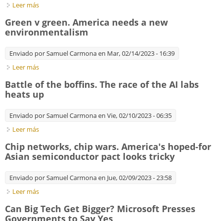
Leer más
sobre Seeking change. Is Google's 20-year dominance of
search in peril?
Green v green. America needs a new
environmentalism
Enviado por
Samuel Carmona
en Mar, 02/14/2023 - 16:39
Leer más
sobre Green v green. America needs a new environmentalism
Battle of the boffins. The race of the AI labs
heats up
Enviado por
Samuel Carmona
en Vie, 02/10/2023 - 06:35
Leer más
sobre Battle of the boffins. The race of the AI labs heats up
Chip networks, chip wars. America's hoped-for
Asian semiconductor pact looks tricky
Enviado por
Samuel Carmona
en Jue, 02/09/2023 - 23:58
Leer más
sobre Chip networks, chip wars. America's hoped-for Asian
semiconductor pact looks tricky
Can Big Tech Get Bigger? Microsoft Presses
Governments to Say Yes