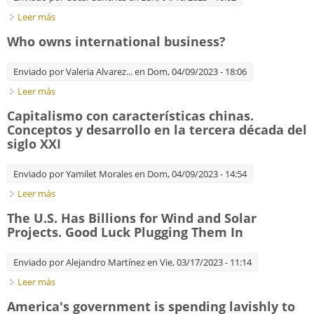
Leer más
sobre Militarising Big Tech. The Rise of Silicon Valley's Digital
Defence Industry
Who owns international business?
Enviado por
Valeria Alvarez...
en Dom, 04/09/2023 - 18:06
Leer más
sobre Who owns international business?
Capitalismo con características chinas.
Conceptos y desarrollo en la tercera década del
siglo XXI
Enviado por
Yamilet Morales
en Dom, 04/09/2023 - 14:54
Leer más
sobre Capitalismo con características chinas. Conceptos y
desarrollo en la tercera década del siglo XXI
The U.S. Has Billions for Wind and Solar
Projects. Good Luck Plugging Them In
Enviado por
Alejandro Martínez
en Vie, 03/17/2023 - 11:14
Leer más
sobre The U.S. Has Billions for Wind and Solar Projects. Good
Luck Plugging Them In
America's government is spending lavishly to