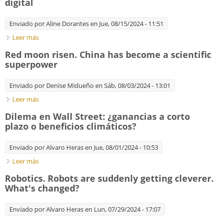
digital
Enviado por
Aline Dorantes
en Jue, 08/15/2024 - 11:51
Leer más
sobre Bases geológicas de la esclavitud y la guerra digital
Red moon risen. China has become a scientific
superpower
Enviado por
Denise Midueño
en Sáb, 08/03/2024 - 13:01
Leer más
sobre Red moon risen. China has become a scientific
superpower
Dilema en Wall Street: ¿ganancias a corto
plazo o beneficios climáticos?
Enviado por
Alvaro Heras
en Jue, 08/01/2024 - 10:53
Leer más
sobre Dilema en Wall Street: ¿ganancias a corto plazo o
beneficios climáticos?
Robotics. Robots are suddenly getting cleverer.
What's changed?
Enviado por
Alvaro Heras
en Lun, 07/29/2024 - 17:07