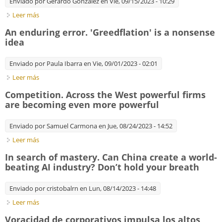
Enviado por
Gerardo González
en Vie, 09/15/2023 - 10:29
Leer más
sobre How Nvidia Built a Competitive Moat Around A.I. Chips
An enduring error. 'Greedflation' is a nonsense
idea
Enviado por
Paula Ibarra
en Vie, 09/01/2023 - 02:01
Leer más
sobre An enduring error. 'Greedflation' is a nonsense idea
Competition. Across the West powerful firms
are becoming even more powerful
Enviado por
Samuel Carmona
en Jue, 08/24/2023 - 14:52
Leer más
sobre Competition. Across the West powerful firms are
becoming even more powerful
In search of mastery. Can China create a world-
beating AI industry? Don’t hold your breath
Enviado por
cristobalrn
en Lun, 08/14/2023 - 14:48
Leer más
sobre In search of mastery. Can China create a world-beating
AI industry? Don’t hold your breath
Voracidad de corporativos impulsa los altos