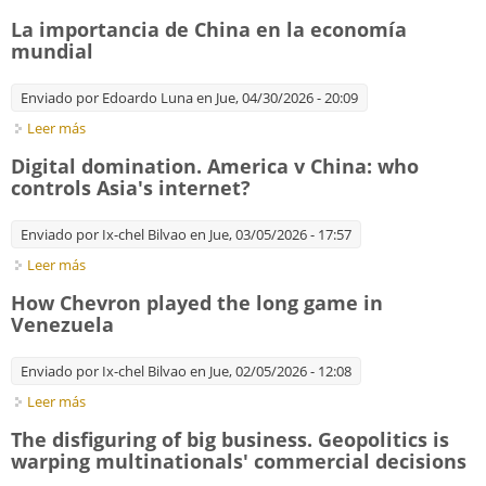
companies is expanding around the world
La importancia de China en la economía
mundial
Enviado por
Edoardo Luna
en Jue, 04/30/2026 - 20:09
Leer más
sobre La importancia de China en la economía mundial
Digital domination. America v China: who
controls Asia's internet?
Enviado por
Ix-chel Bilvao
en Jue, 03/05/2026 - 17:57
Leer más
sobre Digital domination. America v China: who controls Asia's
internet?
How Chevron played the long game in
Venezuela
Enviado por
Ix-chel Bilvao
en Jue, 02/05/2026 - 12:08
Leer más
sobre How Chevron played the long game in Venezuela
The disfiguring of big business. Geopolitics is
warping multinationals' commercial decisions