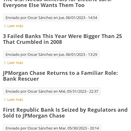
Everyone Else Wants Them Too
Enviado por
Oscar Sánchez
en Jue, 06/01/2023 - 14:54
Leer más
sobre The U.S. Needs Minerals for Electric Cars. Everyone Else
Wants Them Too
3 Failed Banks This Year Were Bigger Than 25
That Crumbled in 2008
Enviado por
Oscar Sánchez
en Jue, 06/01/2023 - 13:29
Leer más
sobre 3 Failed Banks This Year Were Bigger Than 25 That
Crumbled in 2008
JPMorgan Chase Returns to a Familiar Role:
Bank Rescuer
Enviado por
Oscar Sánchez
en Mié, 05/31/2023 - 22:37
Leer más
sobre JPMorgan Chase Returns to a Familiar Role: Bank
Rescuer
First Republic Bank Is Seized by Regulators and
Sold to JPMorgan Chase
Enviado por
Oscar Sánchez
en Mar, 05/30/2023 - 20:14