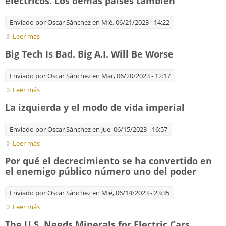
eléctricos. Los demás países también
Enviado por
Oscar Sánchez
en Mié, 06/21/2023 - 14:22
Leer más
sobre EE. UU. necesita minerales para los carros eléctricos. Los
demás países también
Big Tech Is Bad. Big A.I. Will Be Worse
Enviado por
Oscar Sánchez
en Mar, 06/20/2023 - 12:17
Leer más
sobre Big Tech Is Bad. Big A.I. Will Be Worse
La izquierda y el modo de vida imperial
Enviado por
Oscar Sánchez
en Jue, 06/15/2023 - 16:57
Leer más
sobre La izquierda y el modo de vida imperial
Por qué el decrecimiento se ha convertido en
el enemigo público número uno del poder
Enviado por
Oscar Sánchez
en Mié, 06/14/2023 - 23:35
Leer más
sobre Por qué el decrecimiento se ha convertido en el
enemigo público número uno del poder
The U.S. Needs Minerals for Electric Cars.