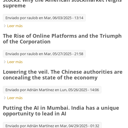
supreme
Enviado por
raulob
en Mar, 06/03/2025 - 13:14
Leer más
sobre Stocks. Why the American stockmarket reigns supreme
The Rise of Online Platforms and the Triumph
of the Corporation
Enviado por
raulob
en Mar, 05/27/2025 - 21:58
Leer más
sobre The Rise of Online Platforms and the Triumph of the
Corporation
Lowering the veil. The Chinese authorities are
concealing the state of the economy
Enviado por
Adrián Martínez
en Lun, 05/26/2025 - 14:06
Leer más
sobre Lowering the veil. The Chinese authorities are
concealing the state of the economy
Putting the AI in Mumbai. India has a unique
opportunity to lead in AI
Enviado por
Adrián Martínez
en Mar, 04/29/2025 - 01:32