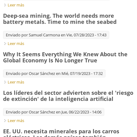
Leer más
sobre ChatGPT Inc. Our early-adopters index examines how
corporate America is deploying AI
Deep-sea mining. The world needs more
battery metals. Time to mine the seabed
Enviado por
Samuel Carmona
en Vie, 07/28/2023 - 17:43
Leer más
sobre Deep-sea mining. The world needs more battery metals.
Time to mine the seabed
Why It Seems Everything We Knew About the
Global Economy Is No Longer True
Enviado por
Oscar Sánchez
en Mié, 07/19/2023 - 17:32
Leer más
sobre Why It Seems Everything We Knew About the Global
Economy Is No Longer True
Los líderes del sector advierten sobre el 'riesgo
de extinción' de la inteligencia artificial
Enviado por
Oscar Sánchez
en Jue, 06/22/2023 - 14:06
Leer más
sobre Los líderes del sector advierten sobre el 'riesgo de
extinción' de la inteligencia artificial
EE. UU. necesita minerales para los carros