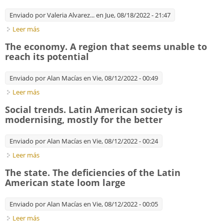
Enviado por
Valeria Alvarez...
en Jue, 08/18/2022 - 21:47
Leer más
sobre Megacapitalistas. La élite que domina el dinero y el
mundo (Introducción)
The economy. A region that seems unable to
reach its potential
Enviado por
Alan Macías
en Vie, 08/12/2022 - 00:49
Leer más
sobre The economy. A region that seems unable to reach its
potential
Social trends. Latin American society is
modernising, mostly for the better
Enviado por
Alan Macías
en Vie, 08/12/2022 - 00:24
Leer más
sobre Social trends. Latin American society is modernising,
mostly for the better
The state. The deficiencies of the Latin
American state loom large
Enviado por
Alan Macías
en Vie, 08/12/2022 - 00:05
Leer más
sobre The state. The deficiencies of the Latin American state