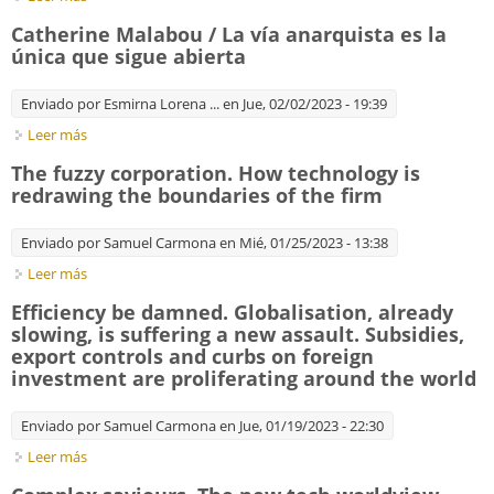
predator to Wall Street laggard
Catherine Malabou / La vía anarquista es la
única que sigue abierta
Enviado por
Esmirna Lorena ...
en Jue, 02/02/2023 - 19:39
Leer más
sobre Catherine Malabou / La vía anarquista es la única que
sigue abierta
The fuzzy corporation. How technology is
redrawing the boundaries of the firm
Enviado por
Samuel Carmona
en Mié, 01/25/2023 - 13:38
Leer más
sobre The fuzzy corporation. How technology is redrawing the
boundaries of the firm
Efficiency be damned. Globalisation, already
slowing, is suffering a new assault. Subsidies,
export controls and curbs on foreign
investment are proliferating around the world
Enviado por
Samuel Carmona
en Jue, 01/19/2023 - 22:30
Leer más
sobre Efficiency be damned. Globalisation, already slowing, is
suffering a new assault. Subsidies, export controls and curbs