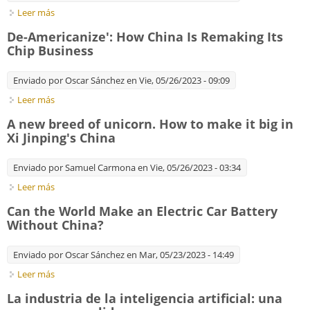
Leer más
sobre First Republic Bank Is Seized by Regulators and Sold to
JPMorgan Chase
De-Americanize': How China Is Remaking Its
Chip Business
Enviado por
Oscar Sánchez
en Vie, 05/26/2023 - 09:09
Leer más
sobre De-Americanize': How China Is Remaking Its Chip
Business
A new breed of unicorn. How to make it big in
Xi Jinping's China
Enviado por
Samuel Carmona
en Vie, 05/26/2023 - 03:34
Leer más
sobre A new breed of unicorn. How to make it big in Xi
Jinping's China
Can the World Make an Electric Car Battery
Without China?
Enviado por
Oscar Sánchez
en Mar, 05/23/2023 - 14:49
Leer más
sobre Can the World Make an Electric Car Battery Without
China?
La industria de la inteligencia artificial: una