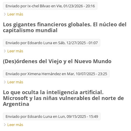
Enviado por
Ix-chel Bilvao
en Vie, 01/23/2026 - 20:16
Leer más
sobre The disfiguring of big business. Geopolitics is warping
multinationals' commercial decisions
Los gigantes financieros globales. El núcleo del
capitalismo mundial
Enviado por
Edoardo Luna
en Sáb, 12/27/2025 - 01:07
Leer más
sobre Los gigantes financieros globales. El núcleo del
capitalismo mundial
(Des)órdenes del Viejo y el Nuevo Mundo
Enviado por
Ximena Hernández
en Mar, 10/07/2025 - 23:25
Leer más
sobre (Des)órdenes del Viejo y el Nuevo Mundo
Lo que oculta la inteligencia artificial.
Microsoft y las niñas vulnerables del norte de
Argentina
Enviado por
Edoardo Luna
en Lun, 09/15/2025 - 15:49
Leer más
sobre Lo que oculta la inteligencia artificial. Microsoft y las
niñas vulnerables del norte de Argentina