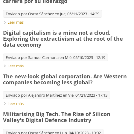
carrera por su liderazgo
Enviado por
Oscar Sánchez
en Jue, 05/11/2023 - 14:29
Leer más
sobre La industria de la inteligencia artificial: una carrera por
su liderazgo
Digital capitalism is a mine not a cloud.
Exploring the extractivism at the root of the
data economy
Enviado por
Samuel Carmona
en Mié, 05/10/2023 - 12:19
Leer más
sobre Digital capitalism is a mine not a cloud. Exploring the
extractivism at the root of the data economy
The new-look global corporation. Are Western
companies becoming less global?
Enviado por
Alejandro Martínez
en Vie, 04/21/2023 - 17:13
Leer más
sobre The new-look global corporation. Are Western
companies becoming less global?
Militarising Big Tech. The Rise of Silicon
Valley's Digital Defence Industry
Enviado por
Oscar Sánchez
en Lun, 04/10/2023 - 10:02