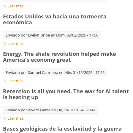
Leer más
sobre Putting the AI in Mumbai. India has a unique
opportunity to lead in AI
Estados Unidos va hacia una tormenta
económica
Enviado por
Evelyn Uribe
en Dom, 02/02/2025 - 17:56
Leer más
sobre Estados Unidos va hacia una tormenta económica
Energy. The shale revolution helped make
America's economy great
Enviado por
Samuel Carmona
en Mié, 01/15/2025 - 17:55
Leer más
sobre Energy. The shale revolution helped make America's
economy great
Retention is all you need. The war for AI talent
is heating up
Enviado por
Alvaro Heras
en Jue, 10/31/2024 - 20:41
Leer más
sobre Retention is all you need. The war for AI talent is heating
up
Bases geológicas de la esclavitud y la guerra