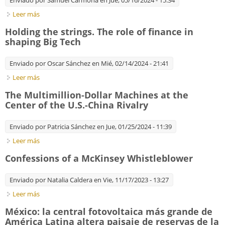
Enviado por
Samuel Carmona
en Jue, 05/16/2024 - 15:34
Leer más
sobre 2. El capitalismo mundial integrado y la revolución
molecular
Holding the strings. The role of finance in
shaping Big Tech
Enviado por
Oscar Sánchez
en Mié, 02/14/2024 - 21:41
Leer más
sobre Holding the strings. The role of finance in shaping Big
Tech
The Multimillion-Dollar Machines at the
Center of the U.S.-China Rivalry
Enviado por
Patricia Sánchez
en Jue, 01/25/2024 - 11:39
Leer más
sobre The Multimillion-Dollar Machines at the Center of the
U.S.-China Rivalry
Confessions of a McKinsey Whistleblower
Enviado por
Natalia Caldera
en Vie, 11/17/2023 - 13:27
Leer más
sobre Confessions of a McKinsey Whistleblower
México: la central fotovoltaica más grande de
América Latina altera paisaje de reservas de la