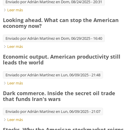
Enviado por
Adrián Martínez
en Dom, 08/24/2025 - 20:31
Leer más
sobre Disaster-proof capitalism. War, geopolitics, energy crisis:
how the economy evades every disaster
Looking ahead. What can stop the American
economy now?
Enviado por
Adrián Martínez
en Dom, 06/29/2025 - 16:40
Leer más
sobre Looking ahead. What can stop the American economy
now?
Economic output. American productivity still
leads the world
Enviado por
Adrián Martínez
en Lun, 06/09/2025 - 21:48
Leer más
sobre Economic output. American productivity still leads the
world
Dark commerce. Inside the secret oil trade
that funds Iran's wars
Enviado por
Adrián Martínez
en Lun, 06/09/2025 - 21:07
Leer más
sobre Dark commerce. Inside the secret oil trade that funds
Iran's wars
Stocks. Why the American stockmarket reigns