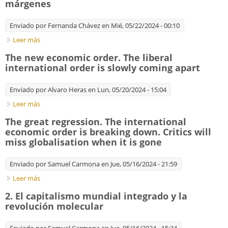
márgenes
Enviado por
Fernanda Chávez
en Mié, 05/22/2024 - 00:10
Leer más
sobre 1. Plan sobre el planeta. La proliferación de los
márgenes
The new economic order. The liberal
international order is slowly coming apart
Enviado por
Alvaro Heras
en Lun, 05/20/2024 - 15:04
Leer más
sobre The new economic order. The liberal international order
is slowly coming apart
The great regression. The international
economic order is breaking down. Critics will
miss globalisation when it is gone
Enviado por
Samuel Carmona
en Jue, 05/16/2024 - 21:59
Leer más
sobre The great regression. The international economic order
is breaking down. Critics will miss globalisation when it is gone
2. El capitalismo mundial integrado y la
revolución molecular