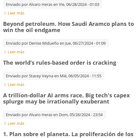
Enviado por
Alvaro Heras
en Vie, 06/28/2024 - 01:03
Leer más
sobre Una geografía negativa de la necesidad
Beyond petroleum. How Saudi Aramco plans to
win the oil endgame
Enviado por
Denise Midueño
en Jue, 06/27/2024 - 01:09
Leer más
sobre Beyond petroleum. How Saudi Aramco plans to win the
oil endgame
The world’s rules-based order is cracking
Enviado por
Stacey Veyna
en Mié, 06/05/2024 - 11:55
Leer más
sobre The world’s rules-based order is cracking
A trillion-dollar AI arms race. Big tech's capex
splurge may be irrationally exuberant
Enviado por
Alvaro Heras
en Dom, 05/26/2024 - 23:54
Leer más
sobre A trillion-dollar AI arms race. Big tech's capex splurge
may be irrationally exuberant
1. Plan sobre el planeta. La proliferación de los