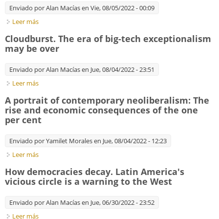
Enviado por
Alan Macías
en Vie, 08/05/2022 - 00:09
Leer más
sobre How democracies decay. Latin America's vicious circle is
a warning to the West
Cloudburst. The era of big-tech exceptionalism
may be over
Enviado por
Alan Macías
en Jue, 08/04/2022 - 23:51
Leer más
sobre Cloudburst. The era of big-tech exceptionalism may be
over
A portrait of contemporary neoliberalism: The
rise and economic consequences of the one
per cent
Enviado por
Yamilet Morales
en Jue, 08/04/2022 - 12:23
Leer más
sobre A portrait of contemporary neoliberalism: The rise and
economic consequences of the one per cent
How democracies decay. Latin America's
vicious circle is a warning to the West
Enviado por
Alan Macías
en Jue, 06/30/2022 - 23:52
Leer más
sobre How democracies decay. Latin America's vicious circle is