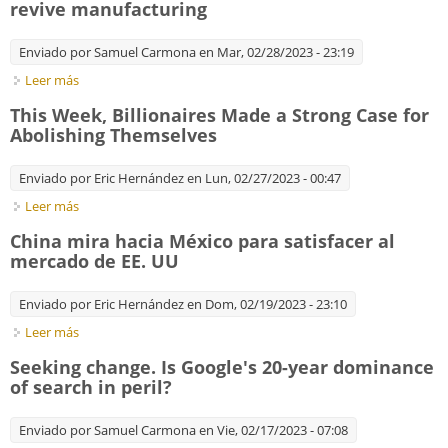
revive manufacturing
Enviado por
Samuel Carmona
en Mar, 02/28/2023 - 23:19
Leer más
sobre America's government is spending lavishly to revive
manufacturing
This Week, Billionaires Made a Strong Case for
Abolishing Themselves
Enviado por
Eric Hernández
en Lun, 02/27/2023 - 00:47
Leer más
sobre This Week, Billionaires Made a Strong Case for
Abolishing Themselves
China mira hacia México para satisfacer al
mercado de EE. UU
Enviado por
Eric Hernández
en Dom, 02/19/2023 - 23:10
Leer más
sobre China mira hacia México para satisfacer al mercado de
EE. UU
Seeking change. Is Google's 20-year dominance
of search in peril?
Enviado por
Samuel Carmona
en Vie, 02/17/2023 - 07:08