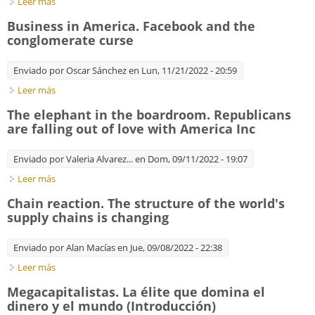
Leer más
sobre The China Dilemma. Multinational firms are finding it
hard to let go of China
Business in America. Facebook and the
conglomerate curse
Enviado por
Oscar Sánchez
en Lun, 11/21/2022 - 20:59
Leer más
sobre Business in America. Facebook and the conglomerate
curse
The elephant in the boardroom. Republicans
are falling out of love with America Inc
Enviado por
Valeria Alvarez...
en Dom, 09/11/2022 - 19:07
Leer más
sobre The elephant in the boardroom. Republicans are falling
out of love with America Inc
Chain reaction. The structure of the world's
supply chains is changing
Enviado por
Alan Macías
en Jue, 09/08/2022 - 22:38
Leer más
sobre Chain reaction. The structure of the world's supply
chains is changing
Megacapitalistas. La élite que domina el
dinero y el mundo (Introducción)