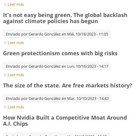
Leer más
sobre Redividing the world. Governments across the world
are discovering 'homeland economics
It's not easy being green. The global backlash
against climate policies has begun
Enviado por
Gerardo González
en Mié, 10/18/2023 - 11:05
Leer más
sobre It's not easy being green. The global backlash against
climate policies has begun
Green protectionism comes with big risks
Enviado por
Gerardo González
en Lun, 10/16/2023 - 14:17
Leer más
sobre Green protectionism comes with big risks
The size of the state. Are free markets history?
Enviado por
Gerardo González
en Mar, 10/10/2023 - 14:43
Leer más
sobre The size of the state. Are free markets history?
How Nvidia Built a Competitive Moat Around
A.I. Chips