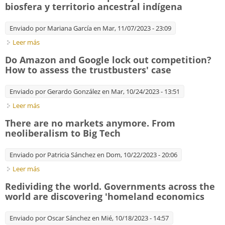
biosfera y territorio ancestral indígena
Enviado por
Mariana García
en Mar, 11/07/2023 - 23:09
Leer más
sobre México: la central fotovoltaica más grande de América
Latina altera paisaje de reservas de la biosfera y territorio
Do Amazon and Google lock out competition?
ancestral indígena
How to assess the trustbusters' case
Enviado por
Gerardo González
en Mar, 10/24/2023 - 13:51
Leer más
sobre Do Amazon and Google lock out competition? How to
assess the trustbusters' case
There are no markets anymore. From
neoliberalism to Big Tech
Enviado por
Patricia Sánchez
en Dom, 10/22/2023 - 20:06
Leer más
sobre There are no markets anymore. From neoliberalism to
Big Tech
Redividing the world. Governments across the
world are discovering 'homeland economics
Enviado por
Oscar Sánchez
en Mié, 10/18/2023 - 14:57