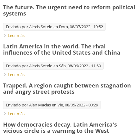
loom large
The future. The urgent need to reform political
systems
Enviado por
Alexis Sotelo
en Dom, 08/07/2022 - 19:52
Leer más
sobre The future. The urgent need to reform political systems
Latin America in the world. The rival
influences of the United States and China
Enviado por
Alexis Sotelo
en Sáb, 08/06/2022 - 11:59
Leer más
sobre Latin America in the world. The rival influences of the
United States and China
Trapped. A region caught between stagnation
and angry street protests
Enviado por
Alan Macías
en Vie, 08/05/2022 - 00:29
Leer más
sobre Trapped. A region caught between stagnation and
angry street protests
How democracies decay. Latin America's
vicious circle is a warning to the West