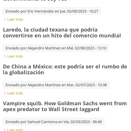
Enviado por
Eric Hernández
en Jue, 02/09/2023 - 16:27
Leer más
sobre Can Big Tech Get Bigger? Microsoft Presses
Governments to Say Yes
Laredo, la ciudad texana que podría
convertirse en un hito del comercio mundial
Enviado por
Alejandro Martínez
en Mié, 02/08/2023 - 13:10
Leer más
sobre Laredo, la ciudad texana que podría convertirse en un
hito del comercio mundial
De China a México: este podría ser el rumbo de
la globalización
Enviado por
Alejandro Martínez
en Mar, 02/07/2023 - 16:38
Leer más
sobre De China a México: este podría ser el rumbo de la
globalización
Vampire squib. How Goldman Sachs went from
apex predator to Wall Street laggard
Enviado por
Samuel Carmona
en Vie, 02/03/2023 - 06:49
Leer más
sobre Vampire squib. How Goldman Sachs went from apex