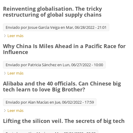
a warning to the West
Reinventing globalisation. The tricky
restructuring of global supply chains
Enviado por
Josue Garcìa Veiga
en Mar, 06/28/2022 - 21:01
Leer más
sobre Reinventing globalisation. The tricky restructuring of
global supply chains
Why China Is Miles Ahead in a Pacific Race for
Influence
Enviado por
Patricia Sánchez
en Lun, 06/27/2022 - 10:00
Leer más
sobre Why China Is Miles Ahead in a Pacific Race for Influence
Alibaba and the 40 officials. Can Chinese big
tech learn to love Big Brother?
Enviado por
Alan Macías
en Jue, 06/02/2022 - 17:59
Leer más
sobre Alibaba and the 40 officials. Can Chinese big tech learn
to love Big Brother?
Lifting the silicon veil. The secrets of big tech