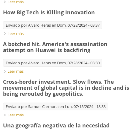
Leer más
sobre Robotics. Robots are suddenly getting cleverer. What's
changed?
How Big Tech Is Killing Innovation
Enviado por
Alvaro Heras
en Dom, 07/28/2024 - 03:37
Leer más
sobre How Big Tech Is Killing Innovation
A botched hit. America's assassination
attempt on Huawei is backfiring
Enviado por
Alvaro Heras
en Dom, 07/28/2024 - 03:30
Leer más
sobre A botched hit. America's assassination attempt on
Huawei is backfiring
Cross-border investment. Slow flows. The
movement of global capital is in decline and is
being rerouted by geopolitics.
Enviado por
Samuel Carmona
en Lun, 07/15/2024 - 18:33
Leer más
sobre Cross-border investment. Slow flows. The movement of
global capital is in decline and is being rerouted by geopolitics.
Una geografía negativa de la necesidad