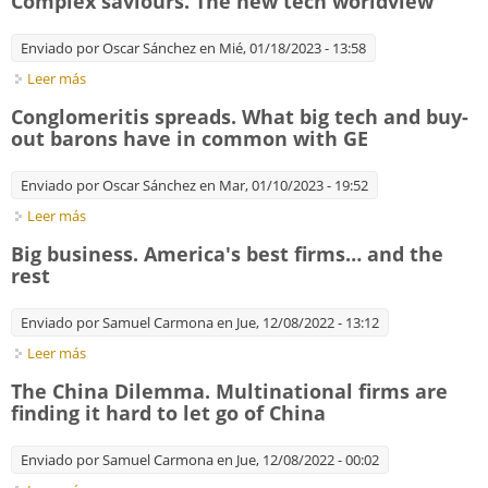
Complex saviours. The new tech worldview
on foreign investment are proliferating around the world
Enviado por
Oscar Sánchez
en Mié, 01/18/2023 - 13:58
Leer más
sobre Complex saviours. The new tech worldview
Conglomeritis spreads. What big tech and buy-
out barons have in common with GE
Enviado por
Oscar Sánchez
en Mar, 01/10/2023 - 19:52
Leer más
sobre Conglomeritis spreads. What big tech and buy-out
barons have in common with GE
Big business. America's best ﬁrms… and the
rest
Enviado por
Samuel Carmona
en Jue, 12/08/2022 - 13:12
Leer más
sobre Big business. America's best ﬁrms… and the rest
The China Dilemma. Multinational firms are
finding it hard to let go of China
Enviado por
Samuel Carmona
en Jue, 12/08/2022 - 00:02