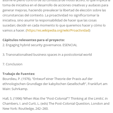
asume el pleno control de su conducta de modo activo, lo que implica la
toma de iniciativa en el desarrollo de acciones creativas y audaces para
generar mejoras, haciendo prevalecer la libertad de elección sobre las
circunstancias del contexto. La proactividad no significa tomar la
iniciativa, sino asumir la responsabilidad de hacer que las cosas
sucedan; decidir en cada momento lo que queremos hacer y cómo lo
vamos a hacer. (
https://es.wikipedia.org/wiki/Proactividad
)
Cápitulos relevantes para el proyecto:
2. Engaging hybrid security governance. ESENCIAL
3. Transnationalised business spaces in a postcolonial world
7. Conclusion
Trabajo de Fuentes:
Bourdieu, P. (1976), “Entwurf einer Theorie der Praxis auf der
ethnologischen Grundlage der kabylischen Gesellschaft”, Frankfurt am
Main: Suhrkamp.
Hall, S. (1996) ‘When Was the “Post-Colonial”? Thinking at the Limits’, in
Chambers, I. and Curti, L. (eds) The Post-Colonial Question, London and
New York: Routledge, 242–260.