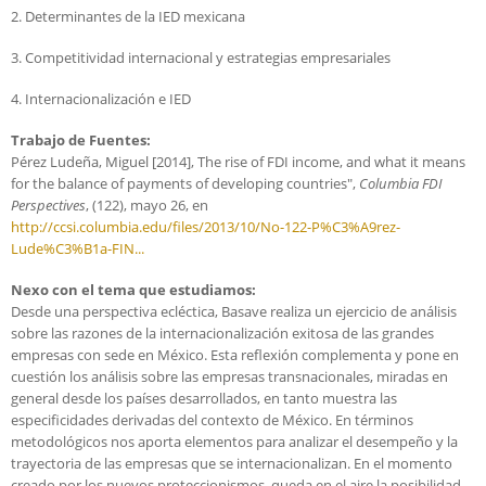
2. Determinantes de la IED mexicana
3. Competitividad internacional y estrategias empresariales
4. Internacionalización e IED
Trabajo de Fuentes:
Pérez Ludeña, Miguel [2014], The rise of FDI income, and what it means
for the balance of payments of developing countries",
Columbia FDI
Perspectives
, (122), mayo 26, en
http://ccsi.columbia.edu/files/2013/10/No-122-P%C3%A9rez-
Lude%C3%B1a-FIN...
Nexo con el tema que estudiamos:
Desde una perspectiva ecléctica, Basave realiza un ejercicio de análisis
sobre las razones de la internacionalización exitosa de las grandes
empresas con sede en México. Esta reflexión complementa y pone en
cuestión los análisis sobre las empresas transnacionales, miradas en
general desde los países desarrollados, en tanto muestra las
especificidades derivadas del contexto de México. En términos
metodológicos nos aporta elementos para analizar el desempeño y la
trayectoria de las empresas que se internacionalizan. En el momento
creado por los nuevos proteccionismos, queda en el aire la posibilidad