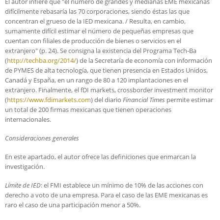
El autor infiere que "el número de grandes y medianas EME mexicanas
difícilmente rebasaría las 70 corporaciones, siendo éstas las que
concentran el grueso de la IED mexicana. / Resulta, en cambio,
sumamente difícil estimar el número de pequeñas empresas que
cuentan con filiales de producción de bienes o servicios en el
extranjero" (p. 24). Se consigna la existencia del Programa Tech-Ba
(
http://techba.org/2014/
) de la Secretaría de economía con información
de PYMES de alta tecnología, que tienen presencia en Estados Unidos,
Canadá y España, en un rango de 80 a 120 implantaciones en el
extranjero. Finalmente, el fDI markets, crossborder investment monitor
(
https://www.fdimarkets.com
) del diario
Financial Times
permite estimar
un total de 200 firmas mexicanas que tienen operaciones
internacionales.
Consideraciones generales
En este apartado, el autor ofrece las definiciones que enmarcan la
investigación.
Límite de IED
: el FMI establece un mínimo de 10% de las acciones con
derecho a voto de una empresa. Para el caso de las EME mexicanas es
raro el caso de una participación menor a 50%.