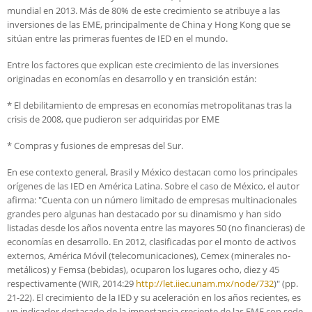
mundial en 2013. Más de 80% de este crecimiento se atribuye a las
inversiones de las EME, principalmente de China y Hong Kong que se
sitúan entre las primeras fuentes de IED en el mundo.
Entre los factores que explican este crecimiento de las inversiones
originadas en economías en desarrollo y en transición están:
* El debilitamiento de empresas en economías metropolitanas tras la
crisis de 2008, que pudieron ser adquiridas por EME
* Compras y fusiones de empresas del Sur.
En ese contexto general, Brasil y México destacan como los principales
orígenes de las IED en América Latina. Sobre el caso de México, el autor
afirma: "Cuenta con un número limitado de empresas multinacionales
grandes pero algunas han destacado por su dinamismo y han sido
listadas desde los años noventa entre las mayores 50 (no financieras) de
economías en desarrollo. En 2012, clasificadas por el monto de activos
externos, América Móvil (telecomunicaciones), Cemex (minerales no-
metálicos) y Femsa (bebidas), ocuparon los lugares ocho, diez y 45
respectivamente (WIR, 2014:29
http://let.iiec.unam.mx/node/732
)" (pp.
21-22). El crecimiento de la IED y su aceleración en los años recientes, es
un indicador destacado de la importancia creciente de las EME con sede