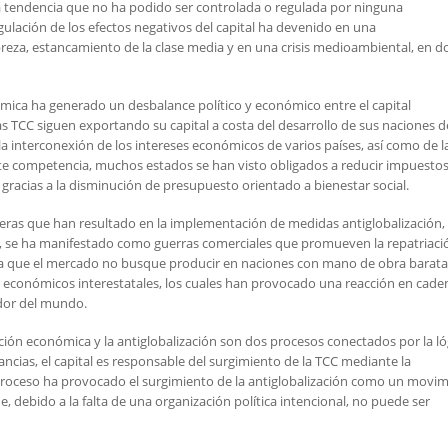
a tendencia que no ha podido ser controlada o regulada por ninguna
regulación de los efectos negativos del capital ha devenido en una
reza, estancamiento de la clase media y en una crisis medioambiental, en 
ómica ha generado un desbalance político y económico entre el capital
las TCC siguen exportando su capital a costa del desarrollo de sus naciones d
a interconexión de los intereses económicos de varios países, así como de l
nte competencia, muchos estados se han visto obligados a reducir impuestos
os gracias a la disminución de presupuesto orientado a bienestar social.
ncieras que han resultado en la implementación de medidas antiglobalización,
ión, se ha manifestado como guerras comerciales que promueven la repatriaci
para que el mercado no busque producir en naciones con mano de obra barata
s económicos interestatales, los cuales han provocado una reacción en cade
edor del mundo.
ación económica y la antiglobalización son dos procesos conectados por la ló
ncias, el capital es responsable del surgimiento de la TCC mediante la
 proceso ha provocado el surgimiento de la antiglobalización como un movi
e, debido a la falta de una organización política intencional, no puede ser