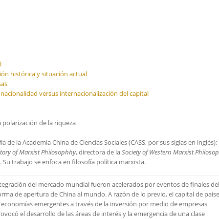
l
ón histórica y situación actual
sas
nacionalidad versus internacionalización del capital
 polarización de la riqueza
ía de la Academia China de Ciencias Sociales (CASS, por sus siglas en inglés);
itory of Marxist Philosophhy
, directora de la
Society of Western Marxist Philoso
. Su trabajo se enfoca en filosofía política marxista.
tegración del mercado mundial fueron acelerados por eventos de finales del
orma de apertura de China al mundo. A razón de lo previo, el capital de país
 economías emergentes a través de la inversión por medio de empresas
ovocó el desarrollo de las áreas de interés y la emergencia de una clase