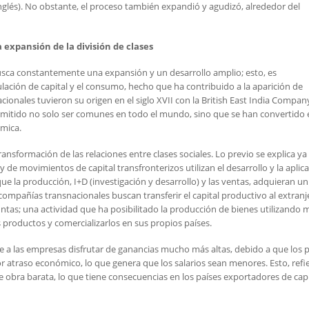
 inglés). No obstante, el proceso también expandió y agudizó, alrededor del
a expansión de la división de clases
 busca constantemente una expansión y un desarrollo amplio; esto, es
lación de capital y el consumo, hecho que ha contribuido a la aparición de
onales tuvieron su origen en el siglo XVII con la British East India Compan
ermitido no solo ser comunes en todo el mundo, sino que se han convertido
mica.
ansformación de las relaciones entre clases sociales. Lo previo se explica ya
de movimientos de capital transfronterizos utilizan el desarrollo y la aplic
ue la producción, I+D (investigación y desarrollo) y las ventas, adquieran un
s compañías transnacionales buscan transferir el capital productivo al extranj
untas; una actividad que ha posibilitado la producción de bienes utilizando
 productos y comercializarlos en sus propios países.
te a las empresas disfrutar de ganancias mucho más altas, debido a que los 
atraso económico, lo que genera que los salarios sean menores. Esto, refie
bra barata, lo que tiene consecuencias en los países exportadores de capi