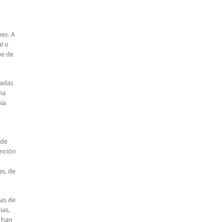
nes. A
l o
ue de
tadas
na
ía
sde
ención
as, de
ras de
ias,
, han