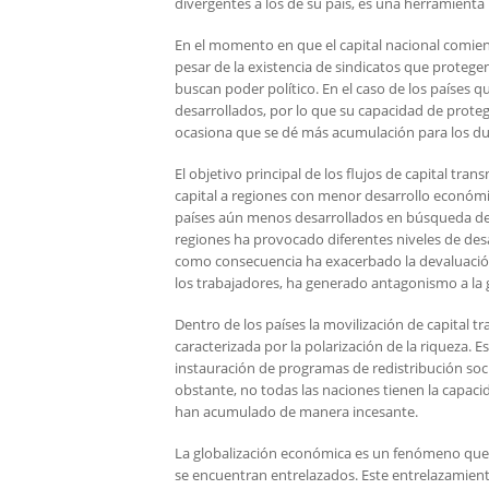
divergentes a los de su país, es una herramienta
En el momento en que el capital nacional comienz
pesar de la existencia de sindicatos que protege
buscan poder político. En el caso de los países q
desarrollados, por lo que su capacidad de protege
ocasiona que se dé más acumulación para los due
El objetivo principal de los flujos de capital tr
capital a regiones con menor desarrollo económi
países aún menos desarrollados en búsqueda de 
regiones ha provocado diferentes niveles de desa
como consecuencia ha exacerbado la devaluación 
los trabajadores, ha generado antagonismo a la g
Dentro de los países la movilización de capital t
caracterizada por la polarización de la riqueza. E
instauración de programas de redistribución socia
obstante, no todas las naciones tienen la capaci
han acumulado de manera incesante.
La globalización económica es un fenómeno que 
se encuentran entrelazados. Este entrelazamiento