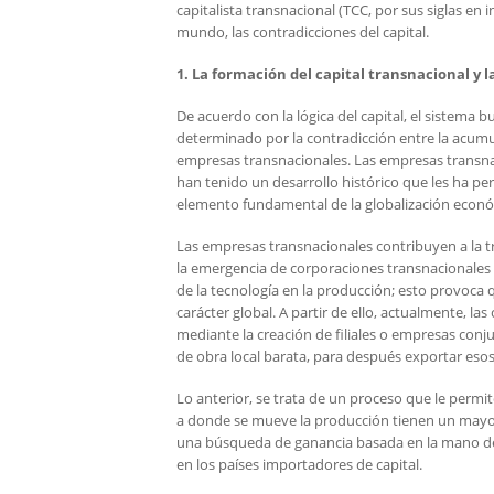
capitalista transnacional (TCC, por sus siglas en
mundo, las contradicciones del capital.
1. La formación del capital transnacional y l
De acuerdo con la lógica del capital, el sistema
determinado por la contradicción entre la acumu
empresas transnacionales. Las empresas transnaci
han tenido un desarrollo histórico que les ha p
elemento fundamental de la globalización econó
Las empresas transnacionales contribuyen a la tr
la emergencia de corporaciones transnacionales y 
de la tecnología en la producción; esto provoca q
carácter global. A partir de ello, actualmente, la
mediante la creación de filiales o empresas conj
de obra local barata, para después exportar esos
Lo anterior, se trata de un proceso que le permi
a donde se mueve la producción tienen un mayor 
una búsqueda de ganancia basada en la mano de o
en los países importadores de capital.