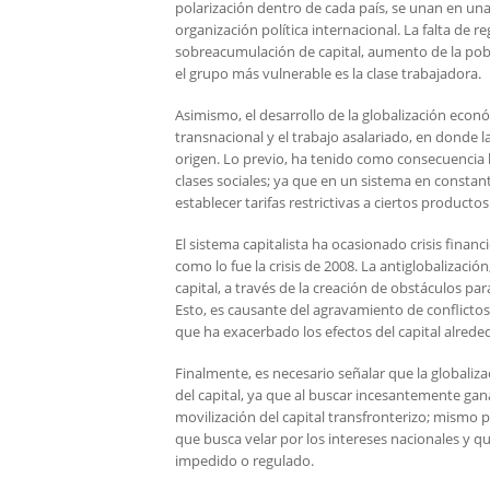
polarización dentro de cada país, se unan en un
organización política internacional. La falta de 
sobreacumulación de capital, aumento de la pob
el grupo más vulnerable es la clase trabajadora.
Asimismo, el desarrollo de la globalización econ
transnacional y el trabajo asalariado, en donde 
origen. Lo previo, ha tenido como consecuencia l
clases sociales; ya que en un sistema en consta
establecer tarifas restrictivas a ciertos product
El sistema capitalista ha ocasionado crisis fina
como lo fue la crisis de 2008. La antiglobalizac
capital, a través de la creación de obstáculos 
Esto, es causante del agravamiento de conflicto
que ha exacerbado los efectos del capital alred
Finalmente, es necesario señalar que la globaliz
del capital, ya que al buscar incesantemente gana
movilización del capital transfronterizo; mismo
que busca velar por los intereses nacionales y qu
impedido o regulado.