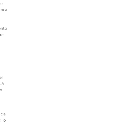
se
voca
ento
ios
el
. A
en
cia
, lo