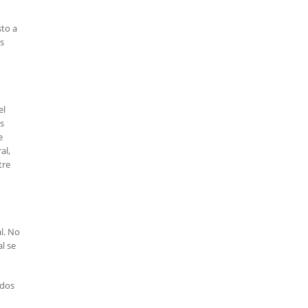
sto a
as
el
s
e
al,
tre
al. No
l se
ados