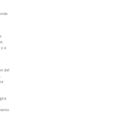
donde
e
as
 y a
ón del
.
na
gica
miento