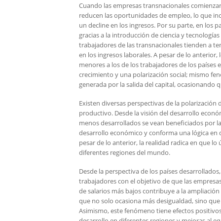
Cuando las empresas transnacionales comienzan a 
reducen las oportunidades de empleo, lo que in
un decline en los ingresos. Por su parte, en los
gracias a la introducción de ciencia y tecnologí
trabajadores de las transnacionales tienden a te
en los ingresos laborales. A pesar de lo anterior
menores a los de los trabajadores de los países 
crecimiento y una polarización social; mismo fe
generada por la salida del capital, ocasionando 
Existen diversas perspectivas de la polarización
productivo. Desde la visión del desarrollo econó
menos desarrollados se vean beneficiados por la 
desarrollo económico y conforma una lógica en 
pesar de lo anterior, la realidad radica en que lo
diferentes regiones del mundo.
Desde la perspectiva de los países desarrollados
trabajadores con el objetivo de que las empres
de salarios más bajos contribuye a la ampliación 
que no solo ocasiona más desigualdad, sino que 
Asimismo, este fenómeno tiene efectos positivos 
desarrollo en diferentes regiones y mejoras al equ