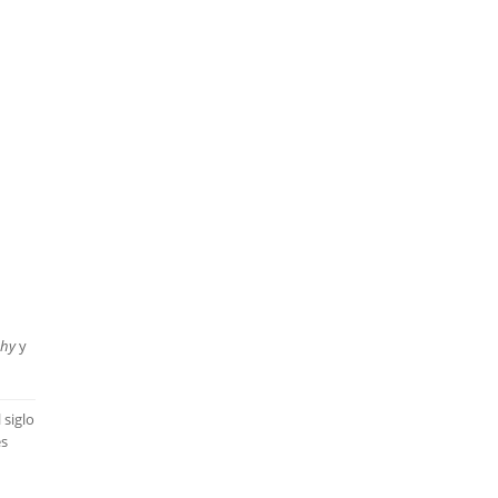
phy
y
 siglo
es