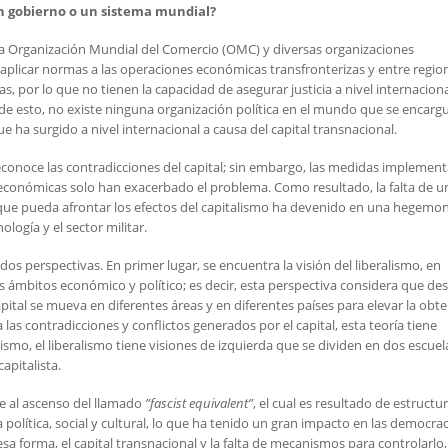
un gobierno o un sistema mundial?
la Organización Mundial del Comercio (OMC) y diversas organizaciones
aplicar normas a las operaciones económicas transfronterizas y entre regio
as, por lo que no tienen la capacidad de asegurar justicia a nivel internaciona
 de esto, no existe ninguna organización política en el mundo que se encarg
e ha surgido a nivel internacional a causa del capital transnacional.
conoce las contradicciones del capital; sin embargo, las medidas implemen
sis económicas solo han exacerbado el problema. Como resultado, la falta de u
 que pueda afrontar los efectos del capitalismo ha devenido en una hegemon
logía y el sector militar.
os perspectivas. En primer lugar, se encuentra la visión del liberalismo, en
os ámbitos económico y político; es decir, esta perspectiva considera que de
capital se mueva en diferentes áreas y en diferentes países para elevar la obt
las contradicciones y conflictos generados por el capital, esta teoría tiene
smo, el liberalismo tiene visiones de izquierda que se dividen en dos escuel
apitalista.
e al ascenso del llamado
”fascist equivalent”
, el cual es resultado de estructu
olítica, social y cultural, lo que ha tenido un gran impacto en las democrac
e esa forma, el capital transnacional y la falta de mecanismos para controlarlo