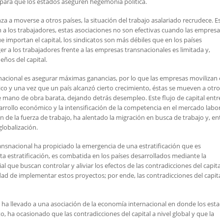
 para que los estados aseguren hegemonía política.
a a moverse a otros países, la situación del trabajo asalariado recrudece. E
n a los trabajadores, estas asociaciones no son efectivas cuando las empres
ue importan el capital, los sindicatos son más débiles que en los países
r a los trabajadores frente a las empresas transnacionales es limitada y,
ños del capital.
ansnacional es asegurar máximas ganancias, por lo que las empresas movilizan 
co y una vez que un país alcanzó cierto crecimiento, éstas se mueven a otro
mano de obra barata, dejando detrás desempleo. Este flujo de capital entr
rrollo económico y la intensificación de la competencia en el mercado labor
de la fuerza de trabajo, ha alentado la migración en busca de trabajo y, en
lobalización.
ransnacional ha propiciado la emergencia de una estratificación que es
sta estratificación, es combatida en los países desarrollados mediante la
l que buscan controlar y aliviar los efectos de las contradicciones del capit
dad de implementar estos proyectos; por ende, las contradicciones del capita
ha llevado a una asociación de la economía internacional en donde los est
, ha ocasionado que las contradicciones del capital a nivel global y que la