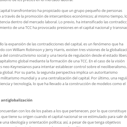
 de capital transfronterizo ha propiciado que un grupo pequeño de personas
o a través de la promoción de intercambios económicos; al mismo tiempo, l
cia dentro del mercado laboral. Lo previo, ha intensificado las contradic
rgimiento de una TCC ha provocado presiones en el capital nacional y transna
ello la expansión de las contradicciones del capital, es un fenómeno que ha
o con William Robinson y Jerry Harris, existen tres visiones de la globalizaci
ía del constructivismo social y una teoría de regulación desde el estado libera
apitalismo global mediante la formación de una TCC. En el caso de la visión
os neo-Keynesianos para intentar establecer control sobre el neoliberalismo,
global. Por su parte, la segunda perspectiva implica un autoritarismo
 militarismo mundial y a una centralización del capital. Por último, una regu
 ciencia y tecnología, lo que ha llevado a la construcción de modelos como el
a antiglobalización
concuerdan con los de los países a los que pertenecen, por lo que constituye
ue tiene su origen cuando el capital nacional se ve estimulado para salir d
 una ideología y orientación política; así, a pesar de que tenga objetivos