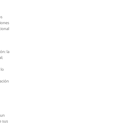
os
ciones
cional
ón: la
l;
 lo
lación
 un
e sus