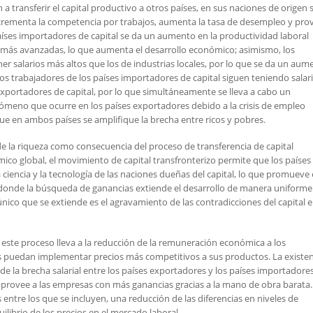
transferir el capital productivo a otros países, en sus naciones de origen 
crementa la competencia por trabajos, aumenta la tasa de desempleo y pro
 países importadores de capital se da un aumento en la productividad laboral
as más avanzadas, lo que aumenta el desarrollo económico; asimismo, los
ner salarios más altos que los de industrias locales, por lo que se da un aum
, los trabajadores de los países importadores de capital siguen teniendo salar
exportadores de capital, por lo que simultáneamente se lleva a cabo un
nómeno que ocurre en los países exportadores debido a la crisis de empleo
que en ambos países se amplifique la brecha entre ricos y pobres.
 de la riqueza como consecuencia del proceso de transferencia de capital
mico global, el movimiento de capital transfronterizo permite que los países
ciencia y la tecnología de las naciones dueñas del capital, lo que promueve 
donde la búsqueda de ganancias extiende el desarrollo de manera uniforme
 único que se extiende es el agravamiento de las contradicciones del capital 
, este proceso lleva a la reducción de la remuneración económica a los
as puedan implementar precios más competitivos a sus productos. La existen
de la brecha salarial entre los países exportadores y los países importadores
provee a las empresas con más ganancias gracias a la mano de obra barata.
entre los que se incluyen, una reducción de las diferencias en niveles de
ilibrio de los precios en el mercado laboral.