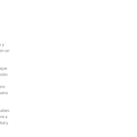
y y
 en un
 que
ación
ero
 mano
países
re a
tal y