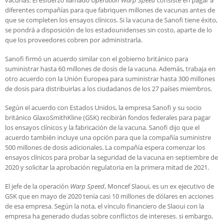
vacunas. El esfuerzo llamado
Operation Warp Speed
consiste en pagar a
diferentes compañías para que fabriquen millones de vacunas antes de
que se completen los ensayos clínicos. Si la vacuna de Sanofi tiene éxito,
se pondrá a disposición de los estadounidenses sin costo, aparte de lo
que los proveedores cobren por administrarla.
Sanofi firmó un acuerdo similar con el gobierno británico para
suministrar hasta 60 millones de dosis de la vacuna. Además, trabaja en
otro acuerdo con la Unión Europea para suministrar hasta 300 millones
de dosis para distribuirlas a los ciudadanos de los 27 países miembros.
Según el acuerdo con Estados Unidos, la empresa Sanofi y su socio
británico GlaxoSmithKline (GSK) recibirán fondos federales para pagar
los ensayos clínicos y la fabricación de la vacuna. Sanofi dijo que el
acuerdo también incluye una opción para que la compañía suministre
500 millones de dosis adicionales. La compañía espera comenzar los
ensayos clínicos para probar la seguridad de la vacuna en septiembre de
2020 y solicitar la aprobación regulatoria en la primera mitad de 2021.
El jefe de la operación
Warp Speed
, Moncef Slaoui, es un ex ejecutivo de
GSK que en mayo de 2020 tenía casi 10 millones de dólares en acciones
de esa empresa. Según la nota, el vínculo financiero de Slaoui con la
empresa ha generado dudas sobre conflictos de intereses. si embargo,