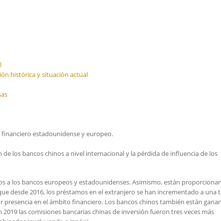
l
ón histórica y situación actual
sas
ma financiero estadounidense y europeo.
de los bancos chinos a nivel internacional y la pérdida de influencia de los
vos a los bancos europeos y estadounidenses. Asimismo, están proporciona
 que desde 2016, los préstamos en el extranjero se han incrementado a una 
or presencia en el ámbito financiero. Los bancos chinos también están gana
n 2019 las comisiones bancarias chinas de inversión fueron tres veces más