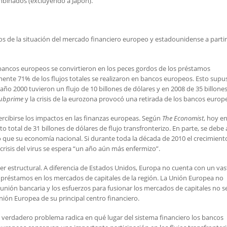
ombinados (excluyendo a Japón).
s de la situación del mercado financiero europeo y estadounidense a partir
bancos europeos se convirtieron en los peces gordos de los préstamos
nte 71% de los flujos totales se realizaron en bancos europeos. Esto supu
 año 2000 tuvieron un flujo de 10 billones de dólares y en 2008 de 35 billones
ubprime
y la crisis de la eurozona provocó una retirada de los bancos europ
ercibirse los impactos en las finanzas europeas. Según
The Economist
, hoy en
otal de 31 billones de dólares de flujo transfronterizo. En parte, se debe
 que su economía nacional. Si durante toda la década de 2010 el crecimient
risis del virus se espera “un año aún más enfermizo”.
r estructural. A diferencia de Estados Unidos, Europa no cuenta con un vas
s préstamos en los mercados de capitales de la región. La Unión Europea no
unión bancaria y los esfuerzos para fusionar los mercados de capitales no s
Unión Europea de su principal centro financiero.
el verdadero problema radica en qué lugar del sistema financiero los bancos