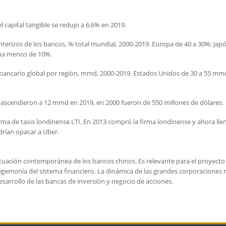
 capital tangible se redujo a 6.6% en 2019.
nterizos de los bancos, % total mundial, 2000-2019. Europa de 40 a 30%; Jap
ina menos de 10%.
n bancario global por región, mmd, 2000-2019. Estados Unidos de 30 a 55 mm
a ascendieron a 12 mmd en 2019, en 2000 fueron de 550 millones de dólares.
firma de taxis londinense LTI. En 2013 compró la firma londinense y ahora llen
drían opacar a Uber.
situación contemporánea de los bancos chinos. Es relevante para el proyecto
hegemonía del sistema financiero. La dinámica de las grandes corporaciones 
esarrollo de las bancas de inversión y negocio de acciones.