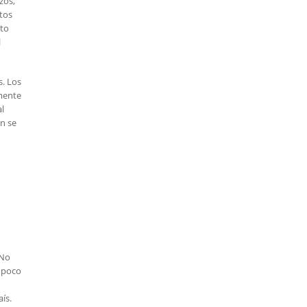
zos,
ntos
sto
l
s. Los
mente
al
ón se
 No
ampoco
ís.