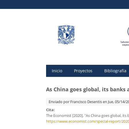
Inicio
Proyectos
Bibliografía
As China goes global, its banks 
Enviado por
Francisco Desentis
en Jue, 05/14/20
Cita:
The Economist [2020], "As China goes global, its
https://www.economist.com/special-report/2020/