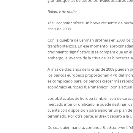
grandes que las de todos los rivales asiáticos c
Balance de poder
The Economist
ofrece un breve recuento de hecho
crisis de 2008.
Con la quiebra de Lehman Brothers en 2008 los 
transfronterizos. En ese momento, aproximadame
crecimiento significativo si se compara que en el
embargo, el avance de la crisis de las hipotecas
s
A más de diez años de la crisis de 2008 pueden p
los bancos europeos proporcionan 47% del monto t
es complicado para los bancos crecer más rápido
económico europeo fue “anémico”, por la actual c
Los obstáculos de Europa también son de carácte
mercado interior unificado ni puede destinar lo
cuenta con disposición para elaborar un plan de 
terminado. Por otra parte, el Brexit separó a la 
De cualquier manera, continua
The Economist
, “