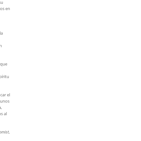
su
nos en
la
n
 que
píritu
car el
gunos
,
s al
omist
,