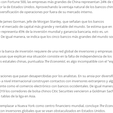
o con Fortune 500, las empresas más grandes de China representan 24% de 
or la de Estados Unidos. Aprovechando la ventaja natural de los bancos chi
iversificación de operaciones por fuera de su mercado interno.
 de James Gorman, jefe de Morgan Stanley, que señalan que los bancos
 el mercado de capital más grande y rentable del mundo. Se estima que en 
 representa 45% de la inversión mundial y ganancia bancaria, esto es, un
. De igual manera, se indica que los cinco bancos más grandes del mundo so
n la banca de inversión requiere de una red global de inversores y empresas
usas que explican esa situación consiste en la falta de independencia de los
s estatales chinas, puntualiza
The Economist
, es algo incompatible con el “es
ones que pasan desapercibidas por los analistas. En su ansia por diversifi
a nivel internacional construyen contactos con inversores extranjeros y al
te como el comercio electrónico con bancos occidentales. De igual manera
19 los corredores de bolsa chinos Citic Securities vencieron a Goldman Sach
tablas de la liga en Asia.
 remplazar a Nueva York como centro financiero mundial, concluye
The Econ
con inversores globales que se vean obstaculizados en Estados Unidos.