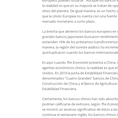
europeos pueden situarse”. Aunque los bancos eu
la realidad es que en su mayoría se tratan de op
sitios del planeta. De igual manera, es un hecho
que la Unión Europea no cuenta con una fuente n
mercado monetario a corto plazo.
La brecha que abrieron los bancos europeos en el
grandes bancos japoneses buscaron rendimientos
extienden 16% de los préstamos transfronterizos 
manera, la región del sureste asiático ha increme
quintuplicaron cuando los bancos internacionales
Es aquí cuando
The Economist
presenta a China. 
agentes económicos chinos, la realidad es que el
Unidos. En 2019 la Junta de Estabilidad Financier
denominados “Cuatro Grandes” bancos de China: e
Construcción de China y el Banco de Agricultura d
Estabilidad Financiera.
Ciertamente, los bancos chinos han sido absorb
podrían calificarse de exitosos, según
The Econom
se mostró un ascenso significativo de éstos a l
continua el semanario inglés, los bancos chinos