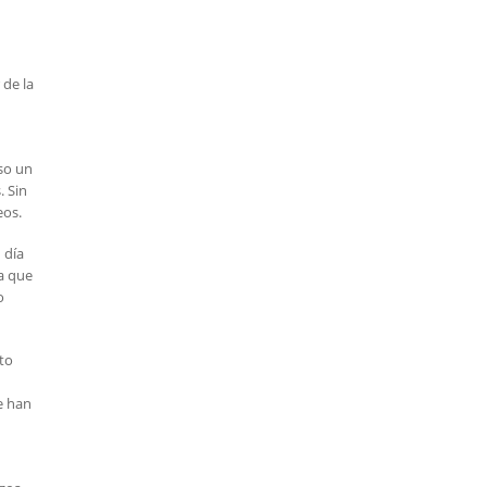
 de la
so un
. Sin
eos.
 día
 a que
o
to
e han