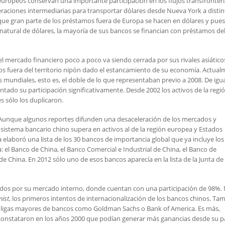
ropeos conservan una importante participación en los flujos transfronteri
eraciones intermediarias para transportar dólares desde Nueva York a disti
 que gran parte de los préstamos fuera de Europa se hacen en dólares y pue
atural de dólares, la mayoría de sus bancos se financian con préstamos de
 mercado financiero poco a poco va siendo cerrada por sus rivales asiático
 fuera del territorio nipón dado el estancamiento de su economía. Actual
mundiales, esto es, el doble de lo que representaban previo a 2008. De igu
ntado su participación significativamente. Desde 2002 los activos de la regi
 sólo los duplicaron.
Aunque algunos reportes difunden una desaceleración de los mercados y
 sistema bancario chino supera en activos al de la región europea y Estados
a elaboró una lista de los 30 bancos de importancia global que ya incluye los
l Banco de China, el Banco Comercial e Industrial de China, el Banco de
e China. En 2012 sólo uno de esos bancos aparecía en la lista de la Junta de
idos por su mercado interno, donde cuentan con una participación de 98%.
ist
, los primeros intentos de internacionalización de los bancos chinos. T
as ligas mayores de bancos como Goldman Sachs o Bank of America. Es más,
 constataron en los años 2000 que podían generar más ganancias desde su pa