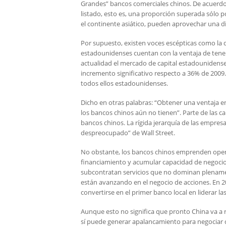
Grandes” bancos comerciales chinos. De acuerd
listado, esto es, una proporción superada sólo p
el continente asiático, pueden aprovechar una d
Por supuesto, existen voces escépticas como la
estadounidenses cuentan con la ventaja de tener
actualidad el mercado de capital estadounidense
incremento significativo respecto a 36% de 2009
todos ellos estadounidenses.
Dicho en otras palabras: “Obtener una ventaja e
los bancos chinos aún no tienen”. Parte de las ca
bancos chinos. La rígida jerarquía de las empresa
despreocupado” de Wall Street.
No obstante, los bancos chinos emprenden operaci
financiamiento y acumular capacidad de negocio 
subcontratan servicios que no dominan plenamen
están avanzando en el negocio de acciones. En 20
convertirse en el primer banco local en liderar las 
Aunque esto no significa que pronto China va a
sí puede generar apalancamiento para negociar 