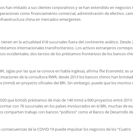
nos han imitado a sus clientes corporativos y se han extendido en negocios
operaciones como financiamiento comercial, administración de efectivo, ca
infraestructura china en mercados emergentes.
ienen en la actualidad 618 sucursales fuera del continente asiático. Desde
réstamos internacionales transfronterizos. Los activos extranjeros corresp
ncos occidentales, dos tercios de los préstamos fronterizos de los bancos ch
RI, siglas por las que se conoce en habla inglesa), afirma
The Economist
, es u
estimaciones de la consultora RWR, desde 2013 los bancos chinos han brinda
es (mmd) en proyecto oficiales del BRI. Sin embargo, puede que los montos
2020 que brindó préstamos de más de 140 mmd a 600 proyectos entre 2013 
contar con 76 sucursales en los países involucrados en el BRI, muchas de es
os comparten trabajo con bancos “políticos” como el Banco de Desarrollo d
s consecuencias de la COVID-19 puede impulsar los negocios de los “Cuatro