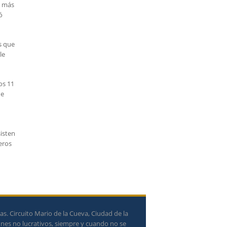
s más
ó
s que
le
os 11
de
isten
eros
. Circuito Mario de la Cueva, Ciudad de la
ines no lucrativos, siempre y cuando no se