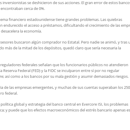
 inversionistas se deshicieron de sus acciones. El gran error de estos banco
e encontraban cerca de 0%.
stema financiero estadounidense tiene grandes problemas. Las quiebras
an endurecido el acceso a préstamos, dificultando el crecimiento de las emp
e desacelera la economía.
 asesores buscaron algún comprador no Estatal. Pero nadie se animó, y tras 
do más de la mitad de los depósitos, quedó claro que sería necesaria la
os reguladores federales señalan que los funcionarios públicos no atendieron
 Reserva Federal (FED) y la FIDC se inculparon entre sí por no regular
re; así como a los bancos por su mala gestión y asumir demasiados riesgos.
stria de las empresas emergentes, y muchas de sus cuentas superaban los 250
ro federal.
olítica global y estrategia del banco central en Evercore ISI, los problemas
ica; y puede que los efectos macroeconómicos del estrés bancario apenas e