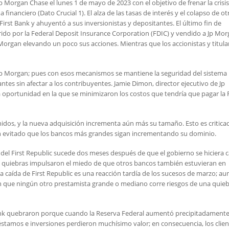
 Morgan Chase el lunes 1 de mayo de 2023 con el objetivo de frenar la crisis
inanciero (Dato Crucial 1). El alza de las tasas de interés y el colapso de ot
irst Bank y ahuyentó a sus inversionistas y depositantes. El último fin de
rido por la Federal Deposit Insurance Corporation (FDIC) y vendido a Jp Mor
Morgan elevando un poco sus acciones. Mientras que los accionistas y titula
 Jp Morgan; pues con esos mecanismos se mantiene la seguridad del sistema
ntes sin afectar a los contribuyentes. Jamie Dimon, director ejecutivo de Jp
oportunidad en la que se minimizaron los costos que tendría que pagar la 
dos, y la nueva adquisición incrementa aún más su tamaño. Esto es critica
n evitado que los bancos más grandes sigan incrementando su dominio.
el First Republic sucede dos meses después de que el gobierno se hiciera 
as quiebras impulsaron el miedo de que otros bancos también estuvieran en
a caída de First Republic es una reacción tardía de los sucesos de marzo; a
lan que ningún otro prestamista grande o mediano corre riesgos de una quie
 Bank quebraron porque cuando la Reserva Federal aumentó precipitadamente
préstamos e inversiones perdieron muchísimo valor; en consecuencia, los clie