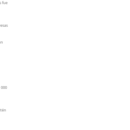
s fue
resas
un
 000
stén