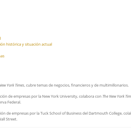
l
ón histórica y situación actual
sas
New York Times
, cubre temas de negocios, financieros y de multimillonarios.
ación de empresas por la New York University, colabora con
The New York Tim
rva Federal.
ión de empresas por la Tuck School of Business del Dartmouth College, col
ll Street.