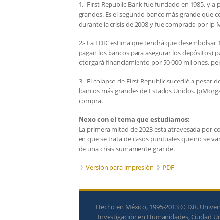
1.- First Republic Bank fue fundado en 1985, y a
grandes. Es el segundo banco más grande que c
durante la crisis de 2008 y fue comprado por Jp 
2.- La FDIC estima que tendrá que desembolsar 1
pagan los bancos para asegurar los depósitos) par
otorgará financiamiento por 50 000 millones, per
3.- El colapso de First Republic sucedió a pesar 
bancos más grandes de Estados Unidos. JpMorgan
compra.
Nexo con el tema que estudiamos:
La primera mitad de 2023 está atravesada por c
en que se trata de casos puntuales que no se va
de una crisis sumamente grande.
Versión para impresión
PDF
Hecho en México, 1995-2013 © D.R. Univers
Investigación en Humanidades, Ciudad Univ