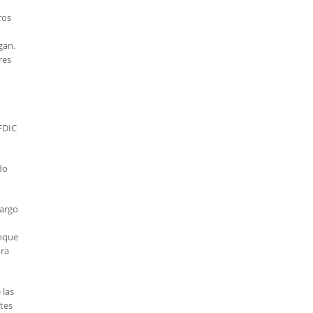
ros
gan.
res
FDIC
do
cargo
unque
bra
 las
ntes