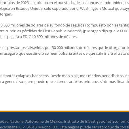
 principios de 2023 se ubicaba en el puesto 14 de los bancos estadounidense
olapsa en Estados Unidos, solo superado por el Washington Mutual que cay
Morgan.
3 000 millones de dólares de su fondo de seguros (compuesto por las tarifa
a cubrir las pérdidas de First Republic. Además, Jp Morgan dijo que la FDIC 
o le pagará a FDIC 10 600 millones de dólares.
de los prestamos salvavidas por 30 000 millones de dólares que le otorgaron l
 aseguró que ese dinero se reembolsaría antes de que culminara el trato 
onstantes colapsos bancarios. Desde marzo algunos medios periodísticos ins
n a generalizar; pero puede que estemos ante los primeros síntomas financi
idad Nacional Autónoma de México. Instituto de Investigaciones Económicas
ersitaria, C.P. 04510, México, D.F. Esta página puede ser reproducida con f