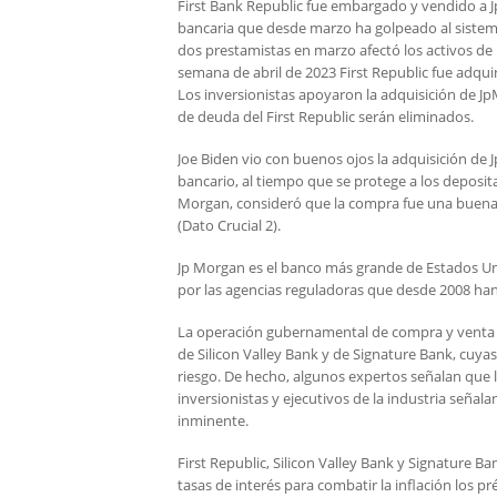
First Bank Republic fue embargado y vendido a Jp
bancaria que desde marzo ha golpeado al sistema f
dos prestamistas en marzo afectó los activos de F
semana de abril de 2023 First Republic fue adqui
Los inversionistas apoyaron la adquisición de Jp
de deuda del First Republic serán eliminados.
Joe Biden vio con buenos ojos la adquisición de
bancario, al tiempo que se protege a los deposita
Morgan, consideró que la compra fue una buena 
(Dato Crucial 2).
Jp Morgan es el banco más grande de Estados Uni
por las agencias reguladoras que desde 2008 ha
La operación gubernamental de compra y venta d
de Silicon Valley Bank y de Signature Bank, cuy
riesgo. De hecho, algunos expertos señalan que l
inversionistas y ejecutivos de la industria seña
inminente.
First Republic, Silicon Valley Bank y Signature
tasas de interés para combatir la inflación los 