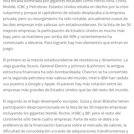
lista estaba dominada por gigantes estatales como PetroChina, China
Mobile, ICBC y Petrobras. Estados Unidos estaba en declive por la crisis
subprime y porque el capitalismo de estado desplazaba a la empresa
privada, pero su resurgimiento ha sido notable, actualmente nueve de
las diez empresas más valiosas son estadounidenses. En la lista de las 50
mejores empresas, la participación de Estados Unidos es mucho más
baja, pero se mantiene por arriba del 50% y recientemente ha
comenzado a elevarse. Para lograrlo hay tres elementos que entran en
juego.
El primero es la mezcla estadounidense de resistencia y dinamismo. La
vieja guardia: Exxon, General Electric y Johnson & Johnson; la antigua
estructura financiera ha sido bombardeada; Chevron se ha convertido
en la segunda petrolera más valiosa del mundo; Intel e IBM han cedido
sus puestos a Google y Apple. Al parecer hay más rotación entre las
empresas más grandes de Estados Unidos que las del resto del mundo.
El segundo es el bajo desempeño europeo. Suiza y Gran Bretaña tienen
participación desproporcionada en la lista de las 50 mejores empresas
incluyendo los gigantes Nestlé, Roche, HSBC y BP, pero el resto del
continente sólo tiene cuatro empresas. Parte de esto se debe a la
preferencia de la financiación bancaria sobre el mercado de valores, la
dificultad de consolidación a través de adquisiciones transfronterizas y