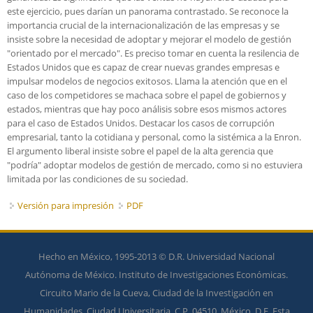
este ejercicio, pues darían un panorama contrastado. Se reconoce la
importancia crucial de la internacionalización de las empresas y se
insiste sobre la necesidad de adoptar y mejorar el modelo de gestión
"orientado por el mercado". Es preciso tomar en cuenta la resilencia de
Estados Unidos que es capaz de crear nuevas grandes empresas e
impulsar modelos de negocios exitosos. Llama la atención que en el
caso de los competidores se machaca sobre el papel de gobiernos y
estados, mientras que hay poco análisis sobre esos mismos actores
para el caso de Estados Unidos. Destacar los casos de corrupción
empresarial, tanto la cotidiana y personal, como la sistémica a la Enron.
El argumento liberal insiste sobre el papel de la alta gerencia que
"podría" adoptar modelos de gestión de mercado, como si no estuviera
limitada por las condiciones de su sociedad.
Versión para impresión
PDF
Hecho en México, 1995-2013 © D.R. Universidad Nacional
Autónoma de México. Instituto de Investigaciones Económicas.
Circuito Mario de la Cueva, Ciudad de la Investigación en
Humanidades, Ciudad Universitaria, C.P. 04510, México, D.F. Esta